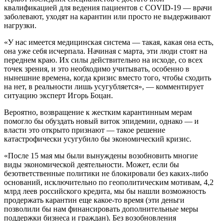
квалификацией для ведения пациентов с COVID-19 — врачи
заболевают, уходят на карантин или просто не выдерживают
нагрузки.
«У нас имеется медицинская система — такая, какая она есть,
она уже себя исчерпала. Начиная с марта, эти люди стоят на
переднем краю. Их силы действительно на исходе, со всех
точек зрения, и это необходимо учитывать, особенно в
нынешние времена, когда кризис вместо того, чтобы сходить
на нет, в реальности лишь усугубляется», — комментирует
ситуацию эксперт Игорь Боцан.
Вероятно, возвращение к жестким карантинным мерам
помогло бы обуздать новый виток эпидемии, однако — и
власти это открыто признают — такое решение
катастрофически усугубило бы экономический кризис.
«После 15 мая мы были вынуждены возобновить многие
виды экономической деятельности. Может, если бы
безответственные политики не блокировали без каких-либо
оснований, исключительно по геополитическим мотивам, 4,2
млрд леев российского кредита, мы бы нашли возможность
продержать карантин еще какое-то время (эти деньги
позволили бы нам финансировать дополнительные меры
поддержки бизнеса и граждан). Без возобновления