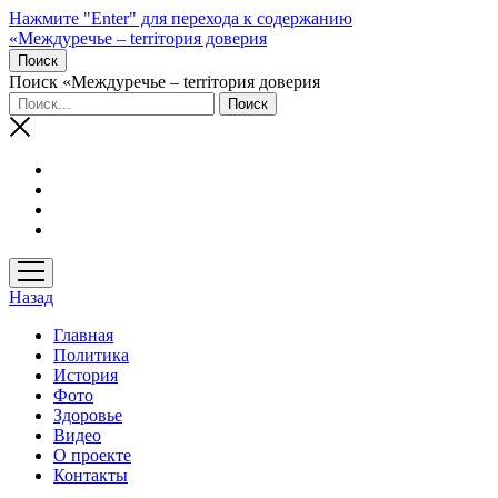
Нажмите "Enter" для перехода к содержанию
«Междуречье – terriтория доверия
Поиск
Поиск «Междуречье – terriтория доверия
открыть
меню
Назад
Главная
Политика
История
Фото
Здоровье
Видео
О проекте
Контакты