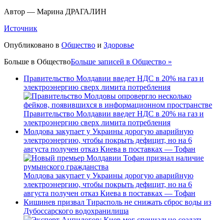
Автор — Марина ДРАГАЛИН
Источник
Опубликовано в
Общество
и
Здоровье
Больше в
Общество
Больше записей в Общество »
Правительство Молдавии введет НДС в 20% на газ и
электроэнергию сверх лимита потребления
Правительство Молдавии введет НДС в 20% на газ и
электроэнергию сверх лимита потребления
Молдова закупает у Украины дорогую аварийную
электроэнергию, чтобы покрыть дефицит, но на 6
августа получен отказ Киева в поставках — Тофан
Молдова закупает у Украины дорогую аварийную
электроэнергию, чтобы покрыть дефицит, но на 6
августа получен отказ Киева в поставках — Тофан
Кишинев призвал Тирасполь не снижать сброс воды из
Дубоссарского водохранилища