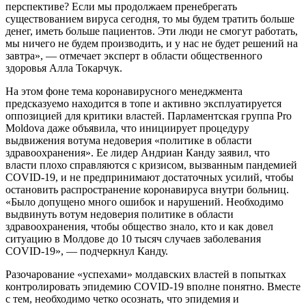
перспективе? Если мы продолжаем пренебрегать
существованием вируса сегодня, то мы будем тратить больше
денег, иметь больше пациентов. Эти люди не смогут работать,
мы ничего не будем производить, и у нас не будет решений на
завтра», — отмечает эксперт в области общественного
здоровья Алла Токарчук.
На этом фоне тема коронавирусного менеджмента
предсказуемо находится в топе и активно эксплуатируется
оппозицией для критики властей. Парламентская группа Pro
Moldova даже объявила, что инициирует процедуру
выдвижения вотума недоверия «политике в области
здравоохранения». Ее лидер Андриан Канду заявил, что
власти плохо справляются с кризисом, вызванным пандемией
COVID-19, и не предпринимают достаточных усилий, чтобы
остановить распространение коронавируса внутри больниц.
«Было допущено много ошибок и нарушений. Необходимо
выдвинуть вотум недоверия политике в области
здравоохранения, чтобы общество знало, кто и как довел
ситуацию в Молдове до 10 тысяч случаев заболевания
COVID-19», — подчеркнул Канду.
Разочарование «успехами» молдавских властей в попытках
контролировать эпидемию COVID-19 вполне понятно. Вместе
с тем, необходимо четко осознать, что эпидемия и