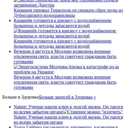
Кишинев призвал Тирасполь не снижать сброс воды из
Дубоссарского водохранилища
Кишинёв готовится к кризису с водоснабжением:
больницы и детсады запасаются водой
Кишинёв готовится к кризису с водоснабжением:
больницы и детсады запасаются водой
Вечером 4 августа в Молдове возможны веерные
отключения света, власти советуют гражданам быть
готовыми
Вечером 4 августа в Молдове возможны веерные
отключения света, власти советуют гражданам быть
готовыми
Больше в
Здоровье
Больше записей в Здоровье »
Nature: Ученые нашли ключ к долгой жизни. Он таился
во всеми забытом органе
Nature: Ученые нашли ключ к долгой жизни. Он таился
во всеми забытом органе
Тулси Габбард рассекретила документы, касающиеся