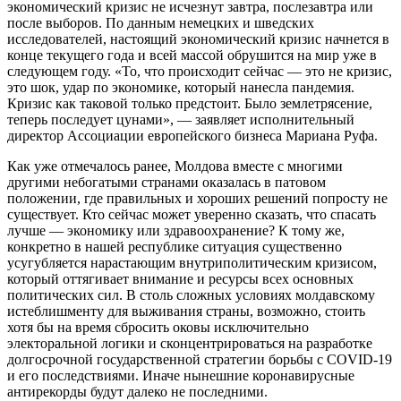
экономический кризис не исчезнут завтра, послезавтра или
после выборов. По данным немецких и шведских
исследователей, настоящий экономический кризис начнется в
конце текущего года и всей массой обрушится на мир уже в
следующем году. «То, что происходит сейчас — это не кризис,
это шок, удар по экономике, который нанесла пандемия.
Кризис как таковой только предстоит. Было землетрясение,
теперь последует цунами», — заявляет исполнительный
директор Ассоциации европейского бизнеса Мариана Руфа.
Как уже отмечалось ранее, Молдова вместе с многими
другими небогатыми странами оказалась в патовом
положении, где правильных и хороших решений попросту не
существует. Кто сейчас может уверенно сказать, что спасать
лучше — экономику или здравоохранение? К тому же,
конкретно в нашей республике ситуация существенно
усугубляется нарастающим внутриполитическим кризисом,
который оттягивает внимание и ресурсы всех основных
политических сил. В столь сложных условиях молдавскому
истеблишменту для выживания страны, возможно, стоить
хотя бы на время сбросить оковы исключительно
электоральной логики и сконцентрироваться на разработке
долгосрочной государственной стратегии борьбы с COVID-19
и его последствиями. Иначе нынешние коронавирусные
антирекорды будут далеко не последними.