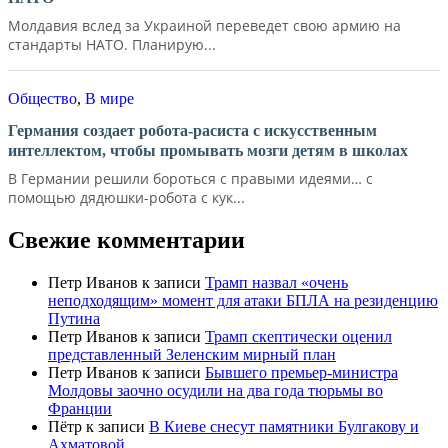
Молдавия вслед за Украиной переведет свою армию на
стандарты НАТО. Планирую...
Общество
,
В мире
Германия создает робота-расиста с искусственным
интеллектом, чтобы промывать мозги детям в школах
В Германии решили бороться с правыми идеями… с
помощью дядюшки-робота с кук...
Свежие комментарии
Петр Иванов
к записи
Трамп назвал «очень
неподходящим» момент для атаки БПЛА на резиденцию
Путина
Петр Иванов
к записи
Трамп скептически оценил
представленный Зеленским мирный план
Петр Иванов
к записи
Бывшего премьер-министра
Молдовы заочно осудили на два года тюрьмы во
Франции
Пётр
к записи
В Киеве снесут памятники Булгакову и
Ахматовой