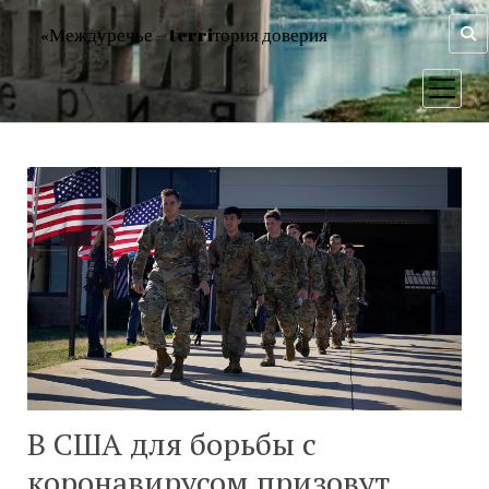
«Междуречье – terriтория доверия
открыт
меню
В США для борьбы с
коронавирусом призовут