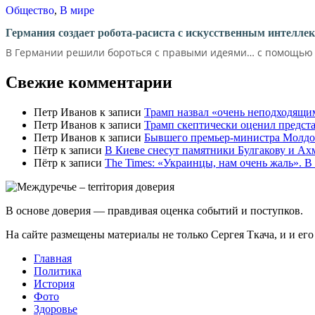
Общество
,
В мире
Германия создает робота-расиста с искусственным интелле
В Германии решили бороться с правыми идеями… с помощью д
Свежие комментарии
Петр Иванов
к записи
Трамп назвал «очень неподходящи
Петр Иванов
к записи
Трамп скептически оценил предс
Петр Иванов
к записи
Бывшего премьер-министра Молдов
Пётр
к записи
В Киеве снесут памятники Булгакову и Ах
Пётр
к записи
Тhe Times: «Украинцы, нам очень жаль». В
В основе доверия — правдивая оценка событий и поступков.
На сайте размещены материалы не только Сергея Ткача, и и ег
Главная
Политика
История
Фото
Здоровье