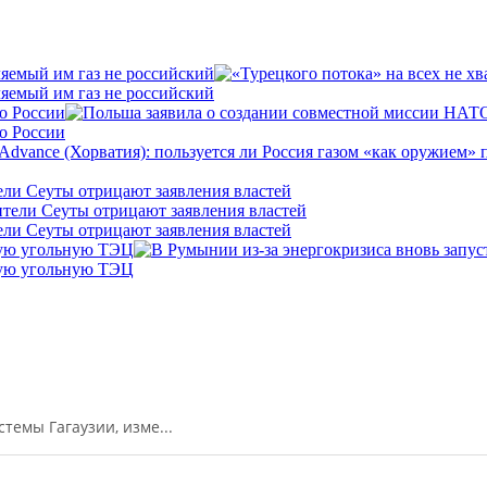
ляемый им газ не российский
ляемый им газ не российский
о России
о России
ели Сеуты отрицают заявления властей
ели Сеуты отрицают заявления властей
кую угольную ТЭЦ
кую угольную ТЭЦ
емы Гагаузии, изме...