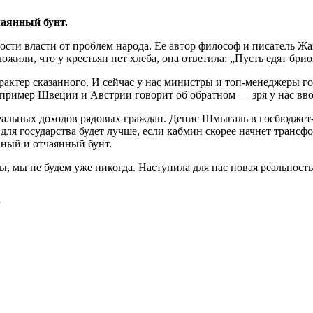
чаянный бунт.
ости власти от проблем народа. Ее автор философ и писатель Ж
ожили, что у крестьян нет хлеба, она ответила: „Пусть едят бри
актер сказанного. И сейчас у нас министры и топ-менеджеры го
т пример Швеции и Австрии говорит об обратном — зря у нас вв
еальных доходов рядовых граждан. Денис Шмыгаль в госбюджет-
 и для государства будет лучше, если кабмин скорее начнет тра
йный и отчаянный бунт.
 мы не будем уже никогда. Наступила для нас новая реальность:
и