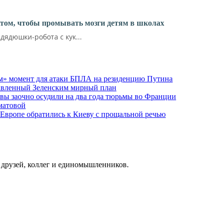
ктом, чтобы промывать мозги детям в школах
ядюшки-робота с кук...
м» момент для атаки БПЛА на резиденцию Путина
тавленный Зеленским мирный план
ы заочно осудили на два года тюрьмы во Франции
матовой
 Европе обратились к Киеву с прощальной речью
о друзей, коллег и единомышленников.