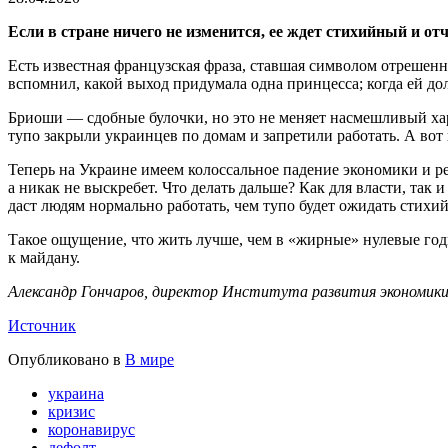
Если в стране ничего не изменится, ее ждет стихийный и от
Есть известная французская фраза, ставшая символом отрешенн
вспомнил, какой выход придумала одна принцесса; когда ей дол
Бриоши — сдобные булочки, но это не меняет насмешливый хар
тупо закрыли украинцев по домам и запретили работать. А во
Теперь на Украине имеем колоссальное падение экономики и р
а никак не выскребет. Что делать дальше? Как для власти, так
даст людям нормально работать, чем тупо будет ожидать стихи
Такое ощущение, что жить лучше, чем в «жирные» нулевые годы,
к майдану.
Александр Гончаров, директор Института развития экономик
Источник
Опубликовано в
В мире
украина
кризис
коронавирус
дефолт