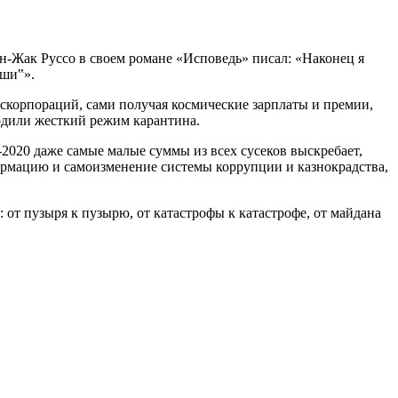
ан-Жак Руссо в своем романе «Исповедь» писал: «Наконец я
оши‟».
скорпораций, сами получая космические зарплаты и премии,
одили жесткий режим карантина.
2020 даже самые малые суммы из всех сусеков выскребает,
нсформацию и самоизменение системы коррупции и казнокрадства,
 от пузыря к пузырю, от катастрофы к катастрофе, от майдана