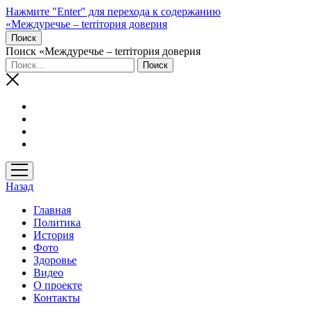
Нажмите "Enter" для перехода к содержанию
«Междуречье – terriтория доверия
Поиск
Поиск «Междуречье – terriтория доверия
открыть
меню
Назад
Главная
Политика
История
Фото
Здоровье
Видео
О проекте
Контакты