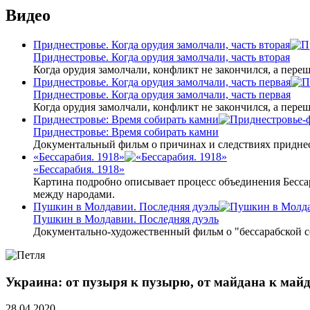
Видео
Приднестровье. Когда орудия замолчали, часть вторая
Приднестровье. Когда орудия замолчали, часть вторая
Когда орудия замолчали, конфликт не закончился, а пере
Приднестровье. Когда орудия замолчали, часть первая
Приднестровье. Когда орудия замолчали, часть первая
Когда орудия замолчали, конфликт не закончился, а пере
Приднестровье: Время собирать камни
Приднестровье: Время собирать камни
Документальный фильм о причинах и следствиях приднес
«Бессарабия. 1918»
«Бессарабия. 1918»
Картина подробно описывает процесс объединения Бесса
между народами.
Пушкин в Молдавии. Последняя дуэль
Пушкин в Молдавии. Последняя дуэль
Документально-художественный фильм о "бессарабской 
Украина: от пузыря к пузырю, от майдана к майд
28.04.2020