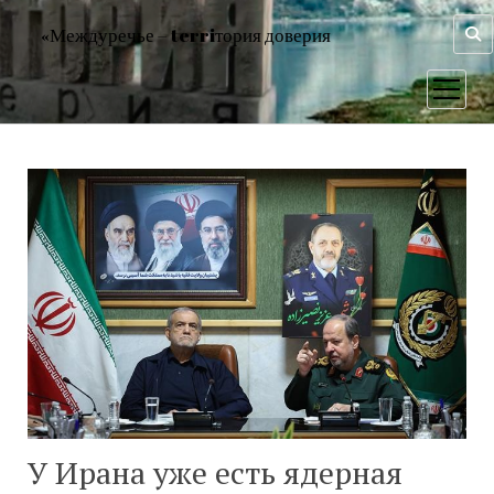
«Междуречье – terriтория доверия
открыт
меню
У Ирана уже есть ядерная