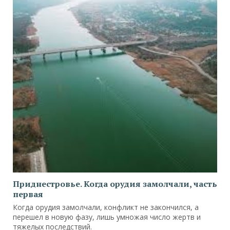
Приднестровье. Когда орудия замолчали, часть
первая
Когда орудия замолчали, конфликт не закончился, а
перешел в новую фазу, лишь умножая число жертв и
тяжелых последствий.