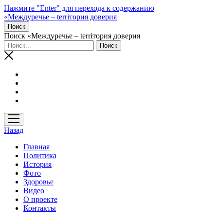
Нажмите "Enter" для перехода к содержанию
«Междуречье – terriтория доверия
Поиск
Поиск «Междуречье – terriтория доверия
открыть
меню
Назад
Главная
Политика
История
Фото
Здоровье
Видео
О проекте
Контакты