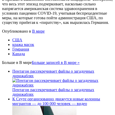
что весь этот эпизод подчеркивает, насколько сильно
напрягается американская система здравоохранения в
условиях пандемии COVID-19, учитывая беспрецедентные
меры, на которые готова пойти администрация США, по
существу прибегая к «пиратству», как выразилась Германия.
Опубликовано в
В мире
США
кража масок
Гемрания
Канада
Больше в
В мире
Больше записей в В мире »
Пентагон рассекречивает файлы о загадочных
дирижаблях
Пентагон рассекречивает файлы о загадочных
дирижаблях
К Сеуте организованно движутся новые колонны
мигрантов — до 100 000 человек — видео