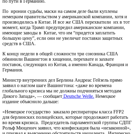
по пути в Германию.
По иронии судьбы, маски на самом деле были куплены
немецким правительством у американской компании, хотя и
производились в Китае. И все же США перехватили их в тот
момент, когда Трамп предупредил американские компании,
имеющие заводы в Китае, что им “придется заплатить
большую цену”, если они не увеличат поставки защитных
средств в США.
К концу недели в общей сложности три союзника США
обвинили Вашингтон в хищении, перехвате и захвате
поставок, следующих из Китая, а именно Канада, Франция и
Германия.
Министр внутренних дел Берлина Андреас Гейзель прямо
заявил о наглом шаге Вашингтона: «даже во времена
глобального кризиса мы не должны подчиняться методам
Дикого Запада», — сообщает
Deutsche Welle.
Немецкое
издание объяснило дальше:
«Немецкое государство заказало респираторы класса FFP2
для берлинских полицейских, которые продолжают работать
во время кризиса. Председатель парламентской группы СДПГ
Рольф Мюценич заявил, что конфискация была «незаконной»,
и призвал к выяснению обстоятельств инцидента. Интересно,