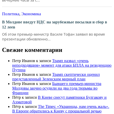
вечерние часы за с...
Политика
,
Экономика
В Молдове введут НДС на зарубежные посылки и сбор в
12 леев
Об этом премьер-министр Василе Тофан заявил во время
презентации обновленно...
Свежие комментарии
Петр Иванов
к записи
Трамп назвал «очень
неподходящим» момент для атаки БПЛА на резиденцию
Путина
Петр Иванов
к записи
Трамп скептически оценил
представленный Зеленским мирный план
Петр Иванов
к записи
Бывшего премьер-министра
Молдовы заочно осудили на два года тюрьмы во
Франции
Пётр
к записи
В Киеве снесут памятники Булгакову и
Ахматовой
Пётр
к записи
Тhe Times: «Украинцы, нам очень жаль».
В Европе обратились к Киеву с прощальной речью