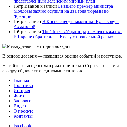
представленный Зеленским мирный план
Петр Иванов
к записи
Бывшего премьер-министра
Молдовы заочно осудили на два года тюрьмы во
Франции
Пётр
к записи
В Киеве снесут памятники Булгакову и
Ахматовой
Пётр
к записи
Тhe Times: «Украинцы, нам очень жаль».
В Европе обратились к Киеву с прощальной речью
В основе доверия — правдивая оценка событий и поступков.
На сайте размещены материалы не только Сергея Ткача, и и
его друзей, коллег и единомышленников.
Главная
Политика
История
Фото
Здоровье
Видео
О проекте
Контакты
Facebook