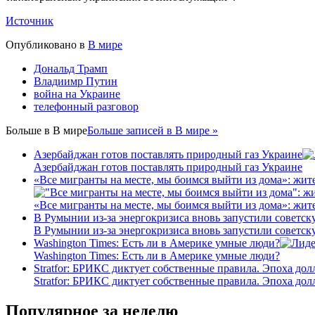
Источник
Опубликовано в
В мире
Дональд Трамп
Владиимр Путин
война на Украине
телефонный разговор
Больше в
В мире
Больше записей в В мире »
Азербайджан готов поставлять природный газ Украине
Азербайджан готов поставлять природный газ Украине
«Все мигранты на месте, мы боимся выйти из дома»: жит
«Все мигранты на месте, мы боимся выйти из дома»: жит
В Румынии из-за энергокризиса вновь запустили советс
В Румынии из-за энергокризиса вновь запустили советс
Washington Times: Есть ли в Америке умные люди?
Washington Times: Есть ли в Америке умные люди?
Stratfor: БРИКС диктует собственные правила. Эпоха дол
Stratfor: БРИКС диктует собственные правила. Эпоха дол
Популярное за неделю