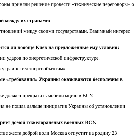
ороны приняли решение провести «технические переговоры» о
й между их странами:
 отношений между своими государствами. Взаимный интерес
сится ли вообще Киев на предложенные ему условия:
ии ударов по энергетической инфраструктуре.
о украинским энергообъектам».
нные «требования» Украины оказываются бесполезны в
кже должен прекратить мобилизацию в ВСУ.
сия не пошла дальше инициатив Украины об установлении
вернет домой тяжелораненых военных ВСУ.
стве жеста доброй воли Москва отпустит на родину 23