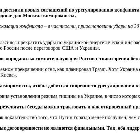
и достигли новых соглашений по урегулированию конфликта
годные для Москвы компромиссы.
калации конфликта – в частности, приостановить удары на 30 д
ласился прекратить удары по украинской энергетической инфрас
но России после переговоров США и Украины.
мог «продавить» сомнительную для России с точки зрения бе
невном прекращении огня, как планировал Трамп. Хотя Украина 
 Киева».
а компромиссы, чтобы добиться скорейшего урегулирования к
овия установления режима тишины на Украине, в число которых
о результаты беседы можно трактовать и как откровенный пр
к доказательство того, что Путин гораздо менее послушен, чем
тые договоренности не являются финальными. Так, оба лиде