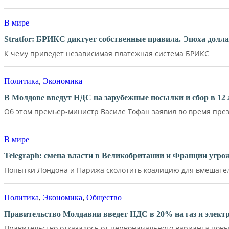
В мире
Stratfor: БРИКС диктует собственные правила. Эпоха долл
К чему приведет независимая платежная система БРИКС
Политика
,
Экономика
В Молдове введут НДС на зарубежные посылки и сбор в 12 
Об этом премьер-министр Василе Тофан заявил во время през
В мире
Telegraph: смена власти в Великобритании и Франции угр
Попытки Лондона и Парижа сколотить коалицию для вмешатель
Политика
,
Экономика
,
Общество
Правительство Молдавии введет НДС в 20% на газ и элект
Правительство отказалось от первоначального варианта повы