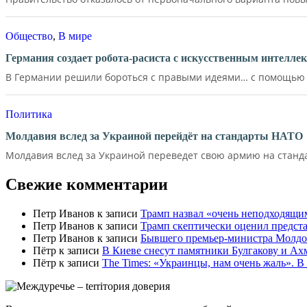
Общество
,
В мире
Германия создает робота-расиста с искусственным интелле
В Германии решили бороться с правыми идеями… с помощью д
Политика
Молдавия вслед за Украиной перейдёт на стандарты НАТО
Молдавия вслед за Украиной переведет свою армию на станд
Свежие комментарии
Петр Иванов
к записи
Трамп назвал «очень неподходящи
Петр Иванов
к записи
Трамп скептически оценил предс
Петр Иванов
к записи
Бывшего премьер-министра Молдов
Пётр
к записи
В Киеве снесут памятники Булгакову и Ах
Пётр
к записи
Тhe Times: «Украинцы, нам очень жаль». В