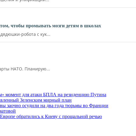
ктом, чтобы промывать мозги детям в школах
ядюшки-робота с кук...
арты НАТО. Планирую...
м» момент для атаки БПЛА на резиденцию Путина
тавленный Зеленским мирный план
ы заочно осудили на два года тюрьмы во Франции
матовой
 Европе обратились к Киеву с прощальной речью