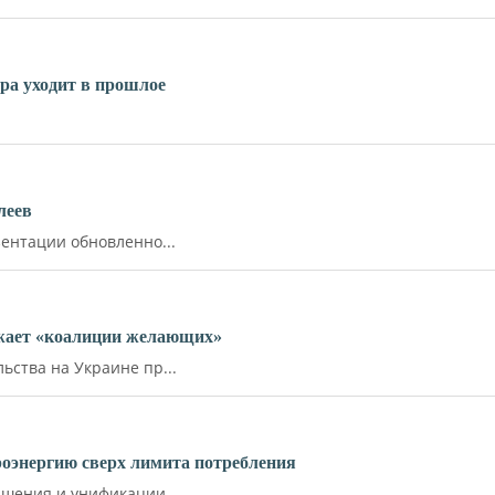
ара уходит в прошлое
леев
ентации обновленно...
ожает «коалиции желающих»
ства на Украине пр...
роэнергию сверх лимита потребления
шения и унификации...