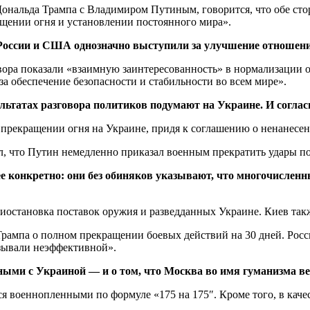
Дональда Трампа с Владимиром Путиным, говорится, что обе ст
ащении огня и установлении постоянного мира».
оссии и США однозначно выступили за улучшение отношени
вора показали «взаимную заинтересованность» в нормализации
а обеспечение безопасности и стабильности во всем мире».
зультатах разговора политиков подумают на Украине. И согла
прекращении огня на Украине, придя к соглашению о ненанесен
ил, что Путин немедленно приказал военным прекратить удары п
ее конкретно: они без обиняков указывают, что многочисле
риостановка поставок оружия и разведданных Украине. Киев та
Трампа о полном прекращении боевых действий на 30 дней. Рос
зывали неэффективной».
нными с Украиной — и о том, что Москва во имя гуманизма 
я военнопленными по формуле «175 на 175″. Кроме того, в каче