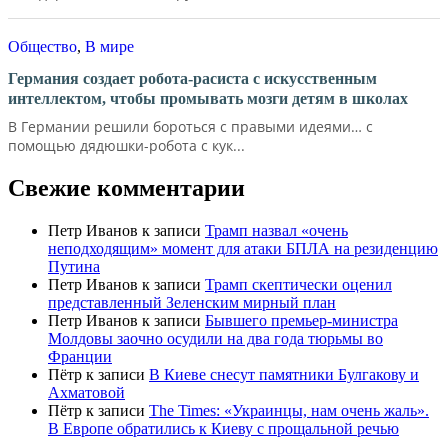
Общество
,
В мире
Германия создает робота-расиста с искусственным
интеллектом, чтобы промывать мозги детям в школах
В Германии решили бороться с правыми идеями… с
помощью дядюшки-робота с кук...
Свежие комментарии
Петр Иванов
к записи
Трамп назвал «очень
неподходящим» момент для атаки БПЛА на резиденцию
Путина
Петр Иванов
к записи
Трамп скептически оценил
представленный Зеленским мирный план
Петр Иванов
к записи
Бывшего премьер-министра
Молдовы заочно осудили на два года тюрьмы во
Франции
Пётр
к записи
В Киеве снесут памятники Булгакову и
Ахматовой
Пётр
к записи
Тhe Times: «Украинцы, нам очень жаль».
В Европе обратились к Киеву с прощальной речью