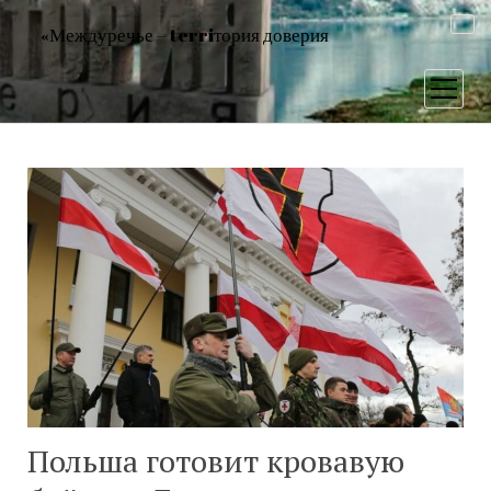
«Междуречье – terriтория доверия
открыт
меню
Польша готовит кровавую