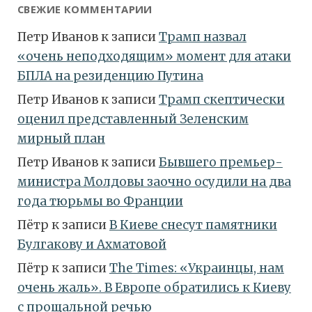
СВЕЖИЕ КОММЕНТАРИИ
Петр Иванов
к записи
Трамп назвал
«очень неподходящим» момент для атаки
БПЛА на резиденцию Путина
Петр Иванов
к записи
Трамп скептически
оценил представленный Зеленским
мирный план
Петр Иванов
к записи
Бывшего премьер-
министра Молдовы заочно осудили на два
года тюрьмы во Франции
Пётр
к записи
В Киеве снесут памятники
Булгакову и Ахматовой
Пётр
к записи
Тhe Times: «Украинцы, нам
очень жаль». В Европе обратились к Киеву
с прощальной речью