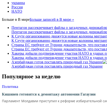
украина
Россия
НАТО
Больше в
В мире
Больше записей в В мире »
Пентагон рассекречивает файлы о загадочных дирижабля
Пентагон рассекречивает файлы о загадочных дирижабля
К Сеуте организованно движутся новые колонны мигрант
К Сеуте организованно движутся новые колонны мигрант
Страны ЕС требуют от Турции доказательств, что постав
Страны ЕС требуют от Турции доказательств, что постав
Хакеры добыли подтверждение участия НАТО в ударах п
Хакеры добыли подтверждение участия НАТО в ударах п
Азербайджан готов поставлять природный газ Украине
Азербайджан готов поставлять природный газ Украине
Популярное за неделю
Политика
Кишинев готовится к демонтажу автономии Гагаузии
Парламент Молдавии приступил к реформе избирательной сист