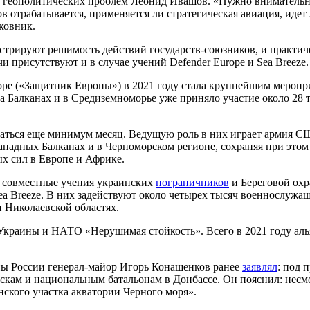
и геополитических проблем Леонид Ивашов. «Нужно внимательно
ов отрабатывается, применяется ли стратегическая авиация, идет
ковник.
стрируют решимость действий государств-союзников, и практиче
и присутствуют и в случае учений Defender Europe и Sea Breeze.
pe («Защитник Европы») в 2021 году стала крупнейшим меропри
а Балканах и в Средиземноморье уже приняло участие около 28 
лжаться еще минимум месяц. Ведущую роль в них играет армия 
 Западных Балканах и в Черноморском регионе, сохраняя при это
х сил в Европе и Африке.
и совместные учения украинских
пограничников
и Береговой охр
a Breeze. В них задействуют около четырех тысяч военнослужащ
 Николаевской областях.
краины и НАТО «Нерушимая стойкость». Всего в 2021 году аль
оны России генерал-майор Игорь Конашенков ранее
заявлял
: под 
скам и национальным батальонам в Донбассе. Он пояснил: несмо
нского участка акватории Черного моря».