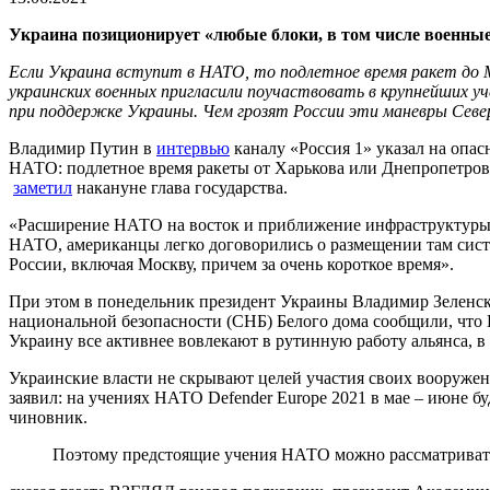
Украина позиционирует «любые блоки, в том числе военные,
Если Украина вступит в НАТО, то подлетное время ракет до М
украинских военных пригласили поучаствовать в крупнейших уч
при поддержке Украины. Чем грозят России эти маневры Севе
Владимир Путин в
интервью
каналу «Россия 1» указал на опас
НАТО: подлетное время ракеты от Харькова или Днепропетровс
заметил
накануне глава государства.
«Расширение НАТО на восток и приближение инфраструктуры к
НАТО, американцы легко договорились о размещении там систе
России, включая Москву, причем за очень короткое время».
При этом в понедельник президент Украины Владимир Зелен
национальной безопасности (СНБ) Белого дома сообщили, что
Украину все активнее вовлекают в рутинную работу альянса, в 
Украинские власти не скрывают целей участия своих вооружен
заявил: на учениях НАТО Defender Europe 2021 в мае – июне б
чиновник.
Поэтому предстоящие учения НАТО можно рассматривать 