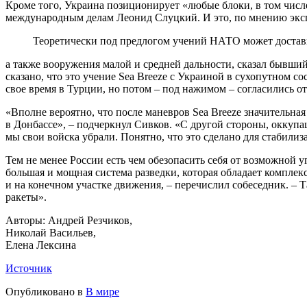
Кроме того, Украина позиционирует «любые блоки, в том числе
международным делам Леонид Слуцкий. И это, по мнению экс
Теоретически под предлогом учений НАТО может достав
а также вооружения малой и средней дальности, сказал быв
сказано, что это учение Sea Breeze с Украиной в сухопутном 
свое время в Турции, но потом – под нажимом – согласились 
«Вполне вероятно, что после маневров Sea Breeze значительная
в Донбассе», – подчеркнул Сивков. «С другой стороны, оккуп
мы свои войска убрали. Понятно, что это сделано для стабилиз
Тем не менее России есть чем обезопасить себя от возможно
большая и мощная система разведки, которая обладает комплек
и на конечном участке движения, – перечислил собеседник. – 
ракеты».
Авторы: Андрей Резчиков,
Николай Васильев,
Елена Лексина
Источник
Опубликовано в
В мире