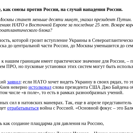
 как союзы против России, на случай нападения России.
осквы станет меньше десяти минут, указал президент Путин. Ф
ениях НАТО в Восточной Европе за последние 25 лет. Вскоре ко
роатлантического блока?
ность, которой грозит вступление Украины в Североатлантически
ка до центральной части России, до Москвы уменьшится до семи
 нашим границам имеет практическое значение для России, – п
м ПРО, но пусковые установки этих систем могут быть использ
ский
заявил
: если НАТО хочет видеть Украину в своих рядах, то 
 Киев неверно
истолковал
слова президента США Джо Байдена об
том числе «в поле», то есть в рамках разнообразных учений.
ных сил в натовских маневрах. Так, еще в апреле представител
удет
отрабатываться
война с Россией. «Основной фокус – это Балк
как создание плацдарма для давления на Россию,