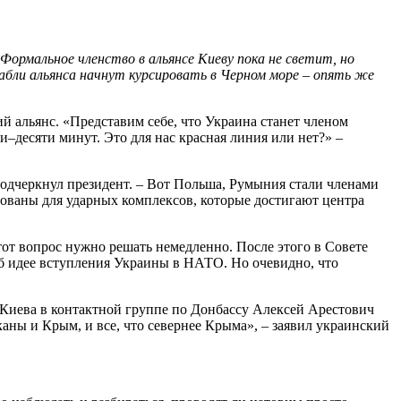
ормальное членство в альянсе Киеву пока не светит, но
рабли альянса начнут курсировать в Черном море – опять же
й альянс. «Представим себе, что Украина станет членом
–десяти минут. Это для нас красная линия или нет?» –
одчеркнул президент. – Вот Польша, Румыния стали членами
ованы для ударных комплексов, которые достигают центра
этот вопрос нужно решать немедленно. После этого в Совете
 идее вступления Украины в НАТО. Но очевидно, что
ь Киева в контактной группе по Донбассу Алексей Арестович
аны и Крым, и все, что севернее Крыма», – заявил украинский