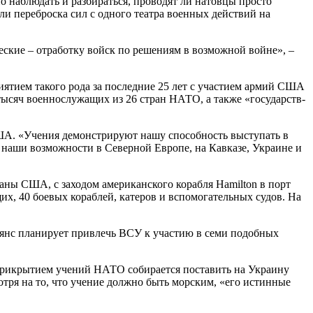
 наблюдать и разбираться, проводят ли натовцы просто
 ли переброска сил с одного театра военных действий на
ские – отработку войск по решениям в возможной войне», –
ятием такого рода за последние 25 лет с участием армий США
тысяч военнослужащих из 26 стран НАТО, а также «государств-
США. «Учения демонстрируют нашу способность выступать в
м наши возможности в Северной Европе, на Кавказе, Украине и
аны США, с заходом американского корабля Hamilton в порт
их, 40 боевых кораблей, катеров и вспомогательных судов. На
янс планирует привлечь ВСУ к участию в семи подобных
прикрытием учений НАТО собирается поставить на Украину
тря на то, что учение должно быть морским, «его истинные