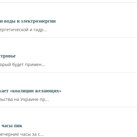
и воды и электроэнергии
ргетической и гидр...
стровье
орый будет примен...
ожает «коалиции желающих»
ства на Украине пр...
 часы пик
ечерние часы за с...