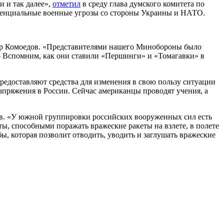
и и так далее»,
отметил
в среду глава думского комитета по
тенциальные военные угрозы со стороны Украины и НАТО.
ир Комоедов. «Представителями нашего Минобороны было
. – Вспомним, как они ставили «Першинги» и «Томагавки» в
предоставляют средства для изменения в свою пользу ситуации
апряжения в России. Сейчас американцы проводят учения, а
ов. «У южной группировки российских вооруженных сил есть
ы, способными поражать вражеские ракеты на взлете, в полете
ы, которая позволит отводить, уводить и заглушать вражеские