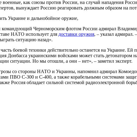
 военные, как союзы против России, на случай нападения Росси
пертов, вынуждает Россию реагировать должным образом на по
ить Украине и дальнобойное оружие,
ший командующий Черноморским флотом России адмирал Владим
составе НАТО использует для
доставки оружия
, ­– указал адмирал
отыграть ситуацию назад».
 часть боевой техники действительно останется на Украине. Ей 
ация Донбасса украинскими войсками может стать детонатором н
ации ситуации. Но мы отошли, а они – нет», – заметил эксперт.
й угрозы со стороны НАТО и Украины, напомнил адмирал Комоед
сами ПВО С-300 и С-400, а также корабельными системами защит
Также Россия обладает сильной системой радиоэлектронной борьб