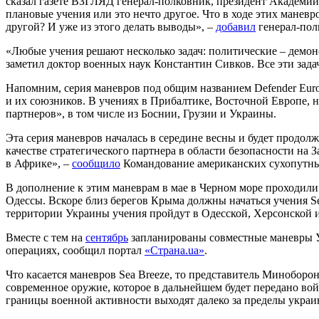
сказал газете ВЗГЛЯД генерал-полковник, президент Академи
плановые учения или это нечто другое. Что в ходе этих маневр
другой? И уже из этого делать выводы», –
добавил
генерал-пол
«Любые учения решают несколько задач: политические – демон
заметил доктор военных наук Константин Сивков. Все эти задач
Напомним, серия маневров под общим названием Defender Euro
и их союзников. В учениях в Прибалтике, Восточной Европе, н
партнеров», в том числе из Боснии, Грузии и Украины.
Эта серия маневров началась в середине весны и будет продо
качестве стратегического партнера в области безопасности на
в Африке», –
сообщило
Командование американских сухопутны
В дополнение к этим маневрам в мае в Черном море проходил
Одессы. Вскоре близ берегов Крыма должны начаться учения Se
территории Украины учения пройдут в Одесской, Херсонской и
Вместе с тем на
сентябрь
запланированы совместные маневры У
операциях, сообщил портал
«Страна.ua»
.
Что касается маневров Sea Breeze, то представитель Минобор
современное оружие, которое в дальнейшем будет передано вой
границы военной активности выходят далеко за пределы украи