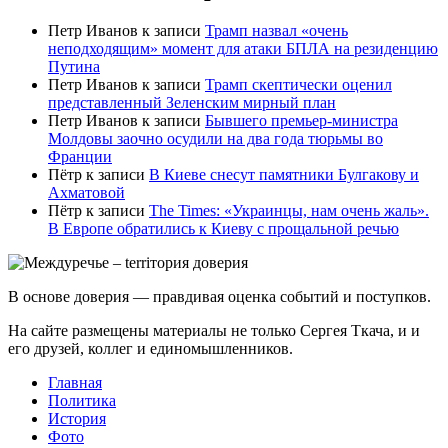
Петр Иванов
к записи
Трамп назвал «очень
неподходящим» момент для атаки БПЛА на резиденцию
Путина
Петр Иванов
к записи
Трамп скептически оценил
представленный Зеленским мирный план
Петр Иванов
к записи
Бывшего премьер-министра
Молдовы заочно осудили на два года тюрьмы во
Франции
Пётр
к записи
В Киеве снесут памятники Булгакову и
Ахматовой
Пётр
к записи
Тhe Times: «Украинцы, нам очень жаль».
В Европе обратились к Киеву с прощальной речью
В основе доверия — правдивая оценка событий и поступков.
На сайте размещены материалы не только Сергея Ткача, и и
его друзей, коллег и единомышленников.
Главная
Политика
История
Фото