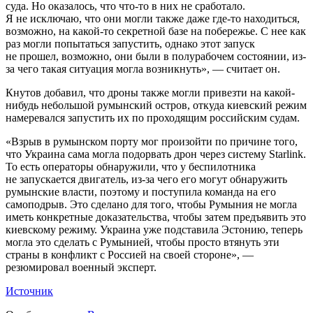
суда. Но оказалось, что что-то в них не сработало.
Я не исключаю, что они могли также даже где-то находиться,
возможно, на какой-то секретной базе на побережье. С нее как
раз могли попытаться запустить, однако этот запуск
не прошел, возможно, они были в полурабочем состоянии, из-
за чего такая ситуация могла возникнуть», — считает он.
Кнутов добавил, что дроны также могли привезти на какой-
нибудь небольшой румынский остров, откуда киевский режим
намеревался запустить их по проходящим российским судам.
«Взрыв в румынском порту мог произойти по причине того,
что Украина сама могла подорвать дрон через систему Starlink.
То есть операторы обнаружили, что у беспилотника
не запускается двигатель, из-за чего его могут обнаружить
румынские власти, поэтому и поступила команда на его
самоподрыв. Это сделано для того, чтобы Румыния не могла
иметь конкретные доказательства, чтобы затем предъявить это
киевскому режиму. Украина уже подставила Эстонию, теперь
могла это сделать с Румынией, чтобы просто втянуть эти
страны в конфликт с Россией на своей стороне», —
резюмировал военный эксперт.
Источник