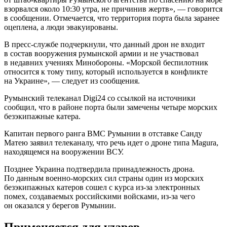
взорвался около 10:30 утра, не причинив жертв», — говорится
в сообщении. Отмечается, что территория порта была заранее
оцеплена, а люди эвакуированы.
В пресс-службе подчеркнули, что данный дрон не входит
в состав вооружения румынской армии и не участвовал
в недавних учениях Минобороны. «Морской беспилотник
относится к тому типу, который используется в конфликте
на Украине», — следует из сообщения.
Румынский телеканал Digi24 со ссылкой на источники
сообщил, что в районе порта были замечены четыре морских
безэкипажные катера.
Капитан первого ранга ВМС Румынии в отставке Санду
Матею заявил телеканалу, что речь идет о дроне типа Magura,
находящемся на вооружении ВСУ.
Позднее Украина подтвердила принадлежность дрона.
По данным военно-морских сил страны один из морских
безэкипажных катеров сошел с курса из-за электронных
помех, создаваемых российскими войсками, из-за чего
он оказался у берегов Румынии.