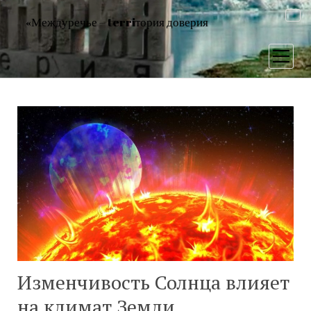
«Междуречье – terriтория доверия
открыт
меню
Изменчивость Солнца влияет
на климат Земли