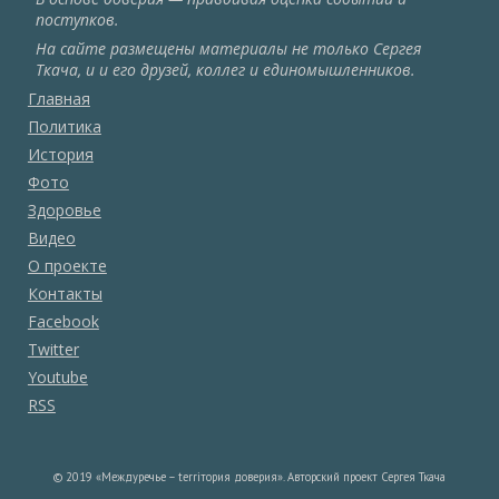
поступков.
На сайте размещены материалы не только Сергея
Ткача, и и его друзей, коллег и единомышленников.
Главная
Политика
История
Фото
Здоровье
Видео
О проекте
Контакты
Facebook
Twitter
Youtube
RSS
© 2019 «Междуречье – terriтория доверия». Авторский проект Сергея Ткача