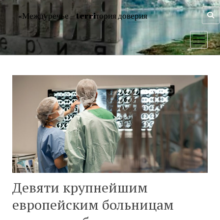
«Междуречье – terriтория доверия
открыт
меню
Девяти крупнейшим
европейским больницам