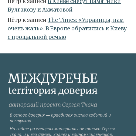
Пётр
к записи
В Киеве снесут памятники
Булгакову и Ахматовой
Пётр
к записи
Тhe Times: «Украинцы, нам
очень жаль». В Европе обратились к Киеву
с прощальной речью
В основе доверия — правдивая оценка событий и
поступков.
На сайте размещены материалы не только Сергея
Ткача, и и его друзей, коллег и единомышленников.