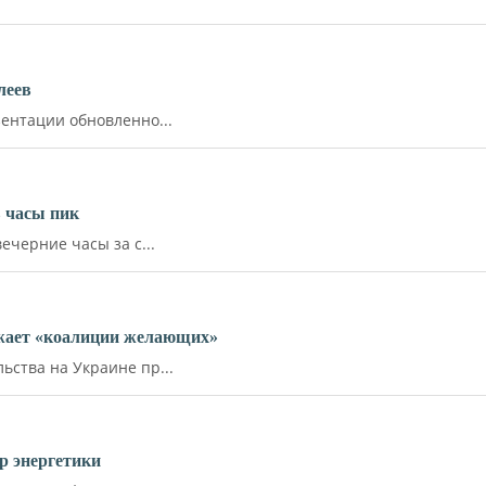
леев
ентации обновленно...
 часы пик
ечерние часы за с...
ожает «коалиции желающих»
ства на Украине пр...
р энергетики