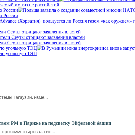
ляемый им газ не российский
о России
о России
ели Сеуты отрицают заявления властей
ели Сеуты отрицают заявления властей
кую угольную ТЭЦ
кую угольную ТЭЦ
емы Гагаузии, изме...
ьством РМ в Париже на подсветку Эйфелевой башни
прокомментировала ин...