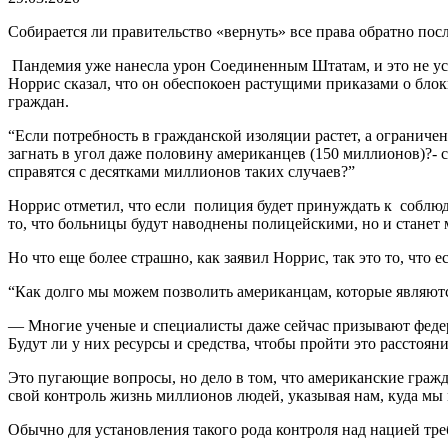
Собирается ли правительство «вернуть» все права 
Пандемия уже нанесла урон Соединенным Штатам, и это не уск
Норрис сказал, что он обеспокоен растущими приказами о бл
граждан.
“Если потребность в гражданской изоляции растет, а ограниче
загнать в угол даже половину американцев (150 миллионов)?-
справятся с десятками миллионов таких случаев?”
Норрис отметил, что если полиция будет принуждать к соблюден
то, что больницы будут наводнены полицейскими, но и станет
Но что еще более страшно, как заявил Норрис, так это то, что 
“Как долго мы можем позволить американцам, которые являютс
— Многие ученые и специалисты даже сейчас призывают федер
Будут ли у них ресурсы и средства, чтобы пройти это расстоян
Это пугающие вопросы, но дело в том, что американские граж
свой контроль жизнь миллионов людей, указывая нам, куда мы 
Обычно для установления такого рода контроля над нацией треб