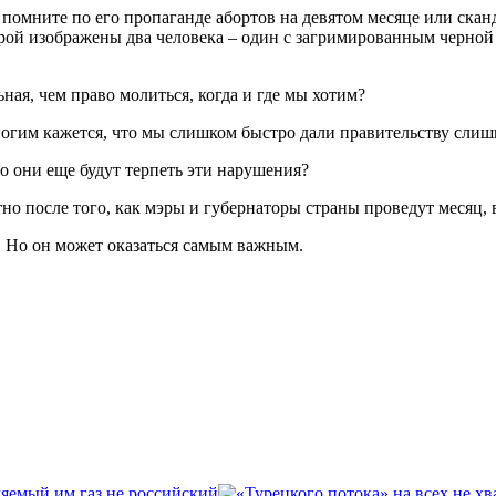
помните по его пропаганде абортов на девятом месяце или ска
торой изображены два человека – один с загримированным черной
ная, чем право молиться, когда и где мы хотим?
ногим кажется, что мы слишком быстро дали правительству слиш
о они еще будут терпеть эти нарушения?
но после того, как мэры и губернаторы страны проведут месяц, 
. Но он может оказаться самым важным.
ляемый им газ не российский