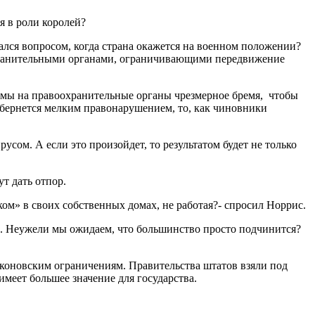
 проведут месяц, выступая в роли королей?
ался вопросом, когда страна окажется на военном положении?
охранительными органами, ограничивающими передвижение
ли мы на правоохранительные органы чрезмерное бремя, чтобы
обернется мелким правонарушением, то, как чиновники
сом. А если это произойдет, то результатом будет не только
ут дать отпор.
м» в своих собственных домах, не работая?- спросил Норрис.
. Неужели мы ожидаем, что большинство просто подчинится?
аконовским ограничениям. Правительства штатов взяли под
имеет большее значение для государства.