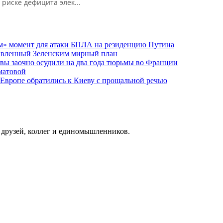
иске дефицита элек...
м» момент для атаки БПЛА на резиденцию Путина
тавленный Зеленским мирный план
ы заочно осудили на два года тюрьмы во Франции
матовой
 Европе обратились к Киеву с прощальной речью
о друзей, коллег и единомышленников.