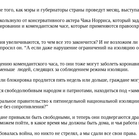
обратно после того, как мэры и губернаторы страны
ользнуло от консервативного актера Чака Норриса, который зад
окировании и комендантском часе, которые применяются право
ния увеличиваются, то чем все это закончится? И не возложим 
 спросил он. “А если даже нарушение ограничений на изоляцию 
ию комендантского часа, то они тоже могут заболеть коронавиру
 меньше людей, следящих за соблюдением режима изоляции.
если блокировка продлится пять недель или дольше, граждане мог
я свободолюбивым народом и патриотами, находиться под «замко
альное правительство к пятинедельной национальной изоляции
ие без сопротивления?”
дане привыкли быть свободными, и теперь они подвергаются др
можем пойти, в какое время мы должны быть дома, и чья работа 
овалась война, но никто не стрелял, а мы сдали все свои права.