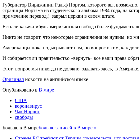
Губернатор Вирджинии Ральф Нортэм, которого вы, возможно, 
страницы Нортэма из студенческого альбома 1984 года, на ко
примечание перевод.), закрыл церкви в своем штате.
Есть ли какая-нибудь американская свобода более фундаменталь
Никто не говорит, что некоторые ограничения не нужны, но м
Американцы пока подыгрывают нам, но вопрос в том, как долг
И собирается ли правительство «вернуть» все наши права обрат
Этот вопрос мы никогда не должно задавать здесь, в Америке
Оригинал
новости на английском языке
Опубликовано в
В мире
США
коронавирус
Чак Норрис
свободы
Больше в
В мире
Больше записей в В мире »
Страны ЕС требуют от Турции доказательств, что постав