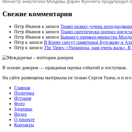
Министр энергетики Молдовы Дорин Жунгиету предупредил о р
Свежие комментарии
Петр Иванов
к записи
Трамп назвал «очень неподходящи
Петр Иванов
к записи
Трамп скептически оценил предс
Петр Иванов
к записи
Бывшего премьер-министра Молдов
Пётр
к записи
В Киеве снесут памятники Булгакову и Ах
Пётр
к записи
Тhe Times: «Украинцы, нам очень жаль». В
В основе доверия — правдивая оценка событий и поступков.
На сайте размещены материалы не только Сергея Ткача, и и ег
Главная
Политика
История
Фото
Здоровье
Видео
О проекте
Контакты