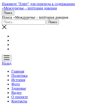
Нажмите "Enter" для перехода к содержанию
«Междуречье – terriтория доверия
Поиск
Поиск «Междуречье – terriтория доверия
открыть
меню
Назад
Главная
Политика
История
Фото
Здоровье
Видео
О проекте
Контакты