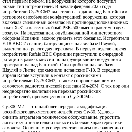
стал первым полком, на вооружение которого поступил
новый тип истребителей. В начале февраля 2025 года
истребители Су-30СМ2 вылетели на задание над Балтийским
регионом с необычной конфигурацией вооружения, которая
включала смешанный боезапас из противорадиолокационных
ракет Х-31 и кассетных бомб РБК-500 вместо ракет «воздух-
воздух». На видеозаписи, опубликованной министерством
обороны Испании, можно увидеть этот боезапас. Истребители
F-18 ВВС Испании, базирующиеся на авиабазе Шяуляй,
вылетели по тревоге для перехвата. В первую неделю апреля
истребители Rafale ВВС Франции приступили к очередной
ротации в рамках миссии по патрулированию воздушного
пространства над Балтикой. Они прибыли на авиабазу
Шяуляй в Литве, где сменили испанские F-18. В середине
апреля Rafale вступили в контакт с российскими
истребителями Су-30СМ2, а также сопровождавшим их
самолетом радиотехнической разведки Ил-20М. С тех пор они
неоднократно вылетали на перехват российских
истребителей, преимущественно Су-30СМ2.
Су-30СМ2 — это наиболее передовая модификация
российского двухместного истребителя Су-30. Удалось
снизить затраты на техническое обслуживание, упростить
логистику и значительно повысить боевые характеристики
самолета. Основным усовершенствованием по сравнению с