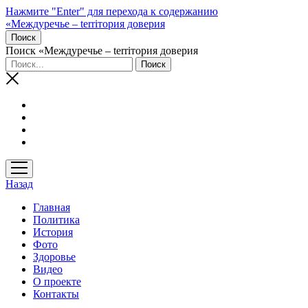
Нажмите "Enter" для перехода к содержанию
«Междуречье – terriтория доверия
Поиск
Поиск «Междуречье – terriтория доверия
открыть
меню
Назад
Главная
Политика
История
Фото
Здоровье
Видео
О проекте
Контакты