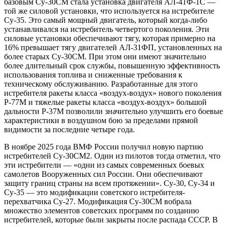
базовым Су-30СМ стала установка двигателя АЛ-41Ф-1С —
той же силовой установки, что используется на истребителе
Су-35. Это самый мощный двигатель, который когда-либо
устанавливался на истребитель четвертого поколения. Эти
силовые установки обеспечивают тягу, которая примерно на
16% превышает тягу двигателей АЛ-31ФП, установленных на
более старых Су-30СМ. При этом они имеют значительно
более длительный срок службы, повышенную эффективность
использования топлива и сниженные требования к
техническому обслуживанию. Разработанные для этого
истребителя ракеты класса «воздух-воздух» нового поколения
Р-77М и тяжелые ракеты класса «воздух-воздух» большой
дальности Р-37М позволили значительно улучшить его боевые
характеристики в воздушном бою за пределами прямой
видимости за последние четыре года.
В ноябре 2025 года ВМФ России получил новую партию
истребителей Су-30СМ2. Один из пилотов тогда отметил, что
эти истребители — «одни из самых современных боевых
самолетов Вооруженных сил России. Они обеспечивают
защиту границ страны на всем протяжении». Су-30, Су-34 и
Су-35 — это модификации советского истребителя-
перехватчика Су-27. Модификация Су-30СМ вобрала
множество элементов советских программ по созданию
истребителей, которые были закрыты после распада СССР. В