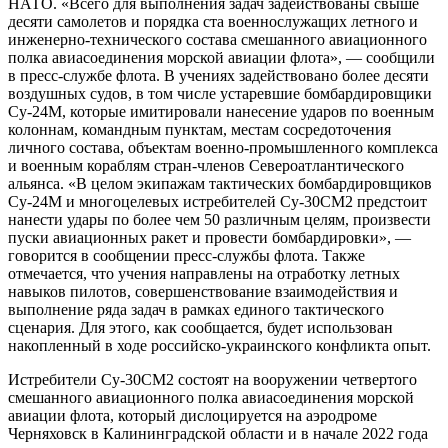
НАТО. «Всего для выполнения задач задействованы свыше
десяти самолетов и порядка ста военнослужащих летного и
инженерно-технического состава смешанного авиационного
полка авиасоединения морской авиации флота», — сообщили
в пресс-службе флота. В учениях задействовано более десяти
воздушных судов, в том числе устаревшие бомбардировщики
Су-24М, которые имитировали нанесение ударов по военным
колоннам, командным пунктам, местам сосредоточения
личного состава, объектам военно-промышленного комплекса
и военным кораблям стран-членов Североатлантического
альянса. «В целом экипажам тактических бомбардировщиков
Су-24М и многоцелевых истребителей Су-30СМ2 предстоит
нанести удары по более чем 50 различным целям, произвести
пуски авиационных ракет и провести бомбардировки», —
говорится в сообщении пресс-службы флота. Также
отмечается, что учения направлены на отработку летных
навыков пилотов, совершенствование взаимодействия и
выполнение ряда задач в рамках единого тактического
сценария. Для этого, как сообщается, будет использован
накопленный в ходе российско-украинского конфликта опыт.
Истребители Су-30СМ2 состоят на вооружении четвертого
смешанного авиационного полка авиасоединения морской
авиации флота, который дислоцируется на аэродроме
Черняховск в Калининградской области и в начале 2022 года