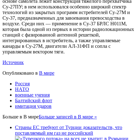
основе самолета лежит конструкция тяжелого перехватчика
Су-27ПУ; в нем использовался особенно широкий спектр
технологий из закрытых программ истребителей Су-27М и
Су-37, предназначенных для завоевания превосходства в
воздухе. Среди них — применение в Су-37 БРЛС Н011М,
которая была одной из первых в истории радиолокационных
станций с фазированной антенной решеткой,
интегрированных в истребитель, а также управляемые
канарды в Су-27М, двигатели АЛ-31ФП и сопла с
управляемым вектором тяги.
Источник
Опубликовано в
В мире
Россия
НАТО
военные учения
Балтийский флот
имитация ударов
Больше в
В мире
Больше записей в В мире »
Страны ЕС требуют от Турции доказательств, что
поставляемый им газ не российский