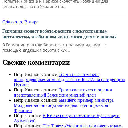
Попытки Лондона и Парижа сколотить коалицию для
вмешательства на Украине пр...
Общество
,
В мире
Германия создает робота-расиста с искусственным
интеллектом, чтобы промывать мозги детям в школах
В Германии решили бороться с правыми идеями… с
помощью дядюшки-робота с кук...
Свежие комментарии
Петр Иванов
к записи
Трамп назвал «очень
неподходящим» момент для атаки БПЛА на резиденцию
Путина
Петр Иванов
к записи
Трамп скептически оценил
представленный Зеленским мирный план
Петр Иванов
к записи
Бывшего премьер-министра
Молдовы заочно осудили на два года тюрьмы во
Франции
Пётр
к записи
В Киеве снесут памятники Булгакову и
Ахматовой
Пётр
к записи
Тhe Times: «Украинцы, нам очень жаль».