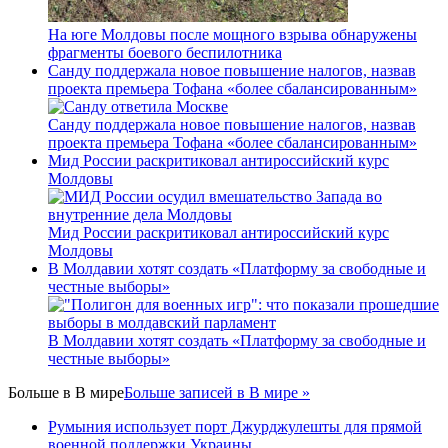
На юге Молдовы после мощного взрыва обнаружены
фрагменты боевого беспилотника
Санду поддержала новое повышение налогов, назвав
проекта премьера Тофана «более сбалансированным»
Санду поддержала новое повышение налогов, назвав
проекта премьера Тофана «более сбалансированным»
Мид России раскритиковал антироссийский курс
Молдовы
Мид России раскритиковал антироссийский курс
Молдовы
В Молдавии хотят создать «Платформу за свободные и
честные выборы»
В Молдавии хотят создать «Платформу за свободные и
честные выборы»
Больше в
В мире
Больше записей в В мире »
Румыния использует порт Джурджулешты для прямой
военной поддержки Украины