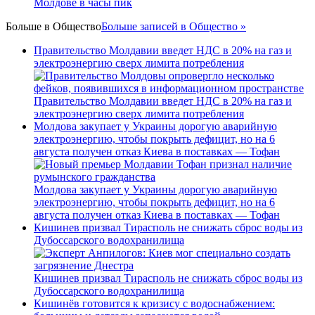
Молдове в часы пик
Больше в
Общество
Больше записей в Общество »
Правительство Молдавии введет НДС в 20% на газ и
электроэнергию сверх лимита потребления
Правительство Молдавии введет НДС в 20% на газ и
электроэнергию сверх лимита потребления
Молдова закупает у Украины дорогую аварийную
электроэнергию, чтобы покрыть дефицит, но на 6
августа получен отказ Киева в поставках — Тофан
Молдова закупает у Украины дорогую аварийную
электроэнергию, чтобы покрыть дефицит, но на 6
августа получен отказ Киева в поставках — Тофан
Кишинев призвал Тирасполь не снижать сброс воды из
Дубоссарского водохранилища
Кишинев призвал Тирасполь не снижать сброс воды из
Дубоссарского водохранилища
Кишинёв готовится к кризису с водоснабжением: