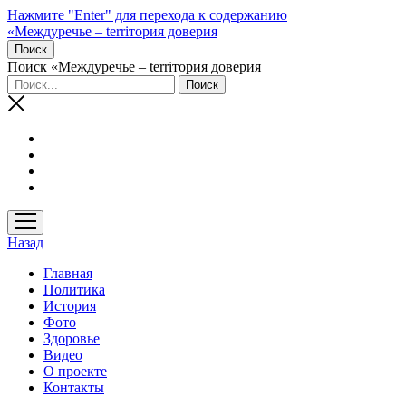
Нажмите "Enter" для перехода к содержанию
«Междуречье – terriтория доверия
Поиск
Поиск «Междуречье – terriтория доверия
открыть
меню
Назад
Главная
Политика
История
Фото
Здоровье
Видео
О проекте
Контакты