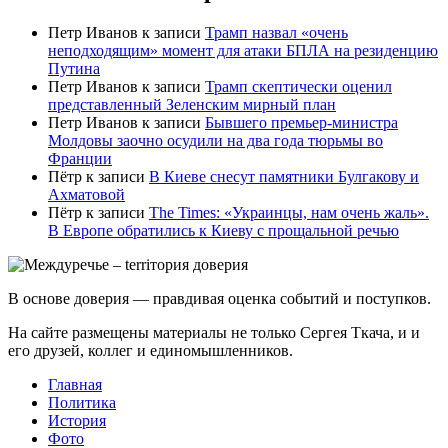
Петр Иванов
к записи
Трамп назвал «очень
неподходящим» момент для атаки БПЛА на резиденцию
Путина
Петр Иванов
к записи
Трамп скептически оценил
представленный Зеленским мирный план
Петр Иванов
к записи
Бывшего премьер-министра
Молдовы заочно осудили на два года тюрьмы во
Франции
Пётр
к записи
В Киеве снесут памятники Булгакову и
Ахматовой
Пётр
к записи
Тhe Times: «Украинцы, нам очень жаль».
В Европе обратились к Киеву с прощальной речью
В основе доверия — правдивая оценка событий и поступков.
На сайте размещены материалы не только Сергея Ткача, и и
его друзей, коллег и единомышленников.
Главная
Политика
История
Фото