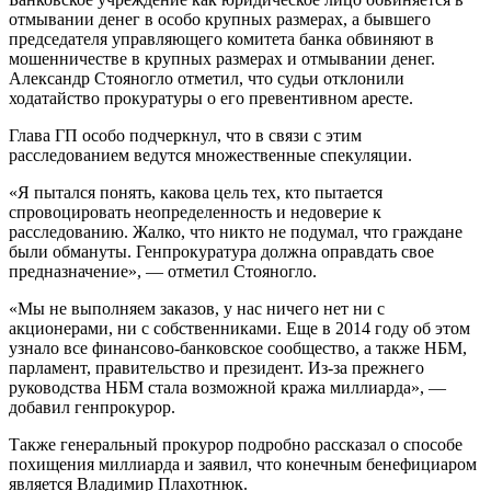
отмывании денег в особо крупных размерах, а бывшего
председателя управляющего комитета банка обвиняют в
мошенничестве в крупных размерах и отмывании денег.
Александр Стояногло отметил, что судьи отклонили
ходатайство прокуратуры о его превентивном аресте.
Глава ГП особо подчеркнул, что в связи с этим
расследованием ведутся множественные спекуляции.
«Я пытался понять, какова цель тех, кто пытается
спровоцировать неопределенность и недоверие к
расследованию. Жалко, что никто не подумал, что граждане
были обмануты. Генпрокуратура должна оправдать свое
предназначение», — отметил Стояногло.
«Мы не выполняем заказов, у нас ничего нет ни с
акционерами, ни с собственниками. Еще в 2014 году об этом
узнало все финансово-банковское сообщество, а также НБМ,
парламент, правительство и президент. Из-за прежнего
руководства НБМ стала возможной кража миллиарда», —
добавил генпрокурор.
Также генеральный прокурор подробно рассказал о способе
похищения миллиарда и заявил, что конечным бенефициаром
является Владимир Плахотнюк.