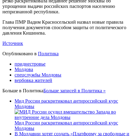
резко раскритиковала недавнее решение Москвы об
упрощении выдачи российских паспортов населению
непризнанной республики.
Глава ПМР Вадим Красносельский назвал новые правила
получения документов способом защиты от политического
давления Кишинева.
Источник
Опубликовано в
Политика
приднестровье
Молдова
спецслужбы Молдовы
вербовка жителей
Больше в
Политика
Больше записей в Политика »
Мид России раскритиковал антироссийский курс
Молдовы
Мид России раскритиковал антироссийский курс
Молдовы
В Молдавии хотят создать «Платформу за свободные и