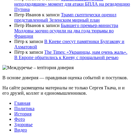
неподходящим» момент для атаки БПЛА на резиденцию
Путина
Петр Иванов
к записи
Трамп скептически оценил
представленный Зеленским мирный план
Петр Иванов
к записи
Бывшего премьер-министра
Молдовы заочно осудили на два года тюрьмы во
Франции
Пётр
к записи
В Киеве снесут памятники Булгакову и
Ахматовой
Пётр
к записи
Тhe Times: «Украинцы, нам очень жаль».
В Европе обратились к Киеву с прощальной речью
В основе доверия — правдивая оценка событий и поступков.
На сайте размещены материалы не только Сергея Ткача, и и
его друзей, коллег и единомышленников.
Главная
Политика
История
Фото
Здоровье
Видео