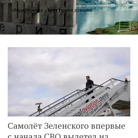
«Междуречье – terriтория доверия
открыт
меню
Самолёт Зеленского впервые
с начала СВО вылетел из