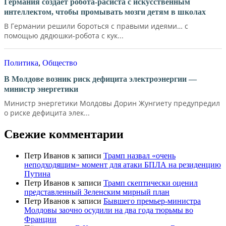
Германия создает робота-расиста с искусственным
интеллектом, чтобы промывать мозги детям в школах
В Германии решили бороться с правыми идеями… с
помощью дядюшки-робота с кук...
Политика
,
Общество
В Молдове возник риск дефицита электроэнергии —
министр энергетики
Министр энергетики Молдовы Дорин Жунгиету предупредил
о риске дефицита элек...
Свежие комментарии
Петр Иванов
к записи
Трамп назвал «очень
неподходящим» момент для атаки БПЛА на резиденцию
Путина
Петр Иванов
к записи
Трамп скептически оценил
представленный Зеленским мирный план
Петр Иванов
к записи
Бывшего премьер-министра
Молдовы заочно осудили на два года тюрьмы во
Франции