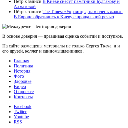
Пётр
к записи
В Киеве снесут памятники Булгакову и
Ахматовой
Пётр
к записи
Тhe Times: «Украинцы, нам очень жаль».
В Европе обратились к Киеву с прощальной речью
В основе доверия — правдивая оценка событий и поступков.
На сайте размещены материалы не только Сергея Ткача, и и
его друзей, коллег и единомышленников.
Главная
Политика
История
Фото
Здоровье
Видео
О проекте
Контакты
Facebook
Twitter
Youtube
RSS