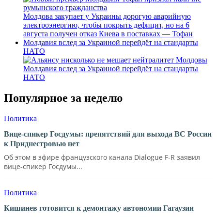
Молдова закупает у Украины дорогую аварийную
электроэнергию, чтобы покрыть дефицит, но на 6
августа получен отказ Киева в поставках — Тофан
Молдавия вслед за Украиной перейдёт на стандарты
НАТО
Молдавия вслед за Украиной перейдёт на стандарты
НАТО
Популярное за неделю
Политика
Вице-спикер Госдумы: препятствий для выхода ВС России
к Приднестровью нет
Об этом в эфире французского канала Dialogue F-R заявил
вице-спикер Госдумы...
Политика
Кишинев готовится к демонтажу автономии Гагаузии