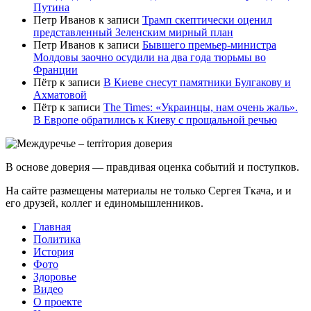
Путина
Петр Иванов
к записи
Трамп скептически оценил
представленный Зеленским мирный план
Петр Иванов
к записи
Бывшего премьер-министра
Молдовы заочно осудили на два года тюрьмы во
Франции
Пётр
к записи
В Киеве снесут памятники Булгакову и
Ахматовой
Пётр
к записи
Тhe Times: «Украинцы, нам очень жаль».
В Европе обратились к Киеву с прощальной речью
В основе доверия — правдивая оценка событий и поступков.
На сайте размещены материалы не только Сергея Ткача, и и
его друзей, коллег и единомышленников.
Главная
Политика
История
Фото
Здоровье
Видео
О проекте