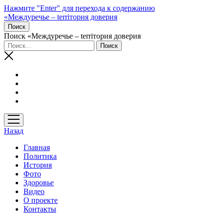
Нажмите "Enter" для перехода к содержанию
«Междуречье – terriтория доверия
Поиск
Поиск «Междуречье – terriтория доверия
открыть
меню
Назад
Главная
Политика
История
Фото
Здоровье
Видео
О проекте
Контакты