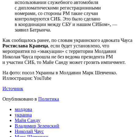
использовании служебного автомобиля
с дипломатическими регистрационными
номерами, со стороны РМ такие случаи
контролируются СИБ. Это было сделано
в координации между СБУ и нашим СИБом», —
заявил Батрынча.
Как сообщалось ранее, по словам украинского адвоката Чауса
Ростислава Кравеца
, если будет установлено, что
мероприятия по «эвакуации» с территории Молдавии
Николая Чауса прошла не без ведома президента РМ
и участии СИБ, то Майе Санду может грозить импичмент.
На фото: посол Украины в Молдавии Марк Шевченко.
Иллюстрация: YouTube
Источник
Опубликовано в
Политика
молдова
украина
Майя Санду
Владимир Зеленский
Николай Чаус
Марк Шевченко