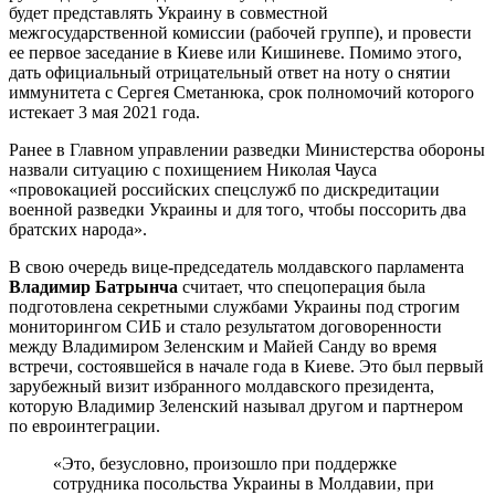
будет представлять Украину в совместной
межгосударственной комиссии (рабочей группе), и провести
ее первое заседание в Киеве или Кишиневе. Помимо этого,
дать официальный отрицательный ответ на ноту о снятии
иммунитета с Сергея Сметанюка, срок полномочий которого
истекает 3 мая 2021 года.
Ранее в Главном управлении разведки Министерства обороны
назвали ситуацию с похищением Николая Чауса
«провокацией российских спецслужб по дискредитации
военной разведки Украины и для того, чтобы поссорить два
братских народа».
В свою очередь вице-председатель молдавского парламента
Владимир Батрынча
считает, что спецоперация была
подготовлена секретными службами Украины под строгим
мониторингом СИБ и стало результатом договоренности
между Владимиром Зеленским и Майей Санду во время
встречи, состоявшейся в начале года в Киеве. Это был первый
зарубежный визит избранного молдавского президента,
которую Владимир Зеленский называл другом и партнером
по евроинтеграции.
«Это, безусловно, произошло при поддержке
сотрудника посольства Украины в Молдавии, при