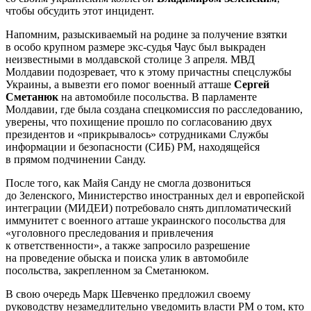
чтобы обсудить этот инцидент.
Напомним, разыскиваемый на родине за получение взятки
в особо крупном размере экс-судья Чаус был выкраден
неизвестными в молдавской столице 3 апреля. МВД
Молдавии подозревает, что к этому причастны спецслужбы
Украины, а вывезти его помог военный атташе
Сергей
Сметанюк
на автомобиле посольства. В парламенте
Молдавии, где была создана спецкомиссия по расследованию,
уверены, что похищение прошло по согласованию двух
президентов и «прикрывалось» сотрудниками Службы
информации и безопасности (СИБ) РМ, находящейся
в прямом подчинении Санду.
После того, как Майя Санду не смогла дозвониться
до Зеленского, Министерство иностранных дел и европейской
интеграции (МИДЕИ) потребовало снять дипломатический
иммунитет с военного атташе украинского посольства для
«уголовного преследования и привлечения
к ответственности», а также запросило разрешение
на проведение обыска и поиска улик в автомобиле
посольства, закрепленном за Сметанюком.
В свою очередь Марк Шевченко предложил своему
руководству незамедлительно уведомить власти РМ о том, кто