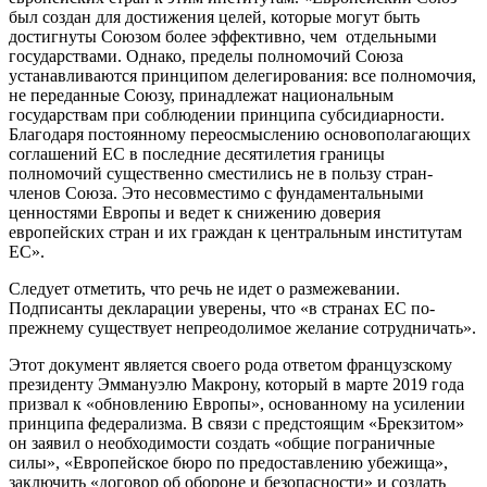
был создан для достижения целей, которые могут быть
достигнуты Союзом более эффективно, чем отдельными
государствами. Однако, пределы полномочий Союза
устанавливаются принципом делегирования: все полномочия,
не переданные Союзу, принадлежат национальным
государствам при соблюдении принципа субсидиарности.
Благодаря постоянному переосмыслению основополагающих
соглашений ЕС в последние десятилетия границы
полномочий существенно сместились не в пользу стран-
членов Союза. Это несовместимо с фундаментальными
ценностями Европы и ведет к снижению доверия
европейских стран и их граждан к центральным институтам
ЕС».
Следует отметить, что речь не идет о размежевании.
Подписанты декларации уверены, что «в странах ЕС по-
прежнему существует непреодолимое желание сотрудничать».
Этот документ является своего рода ответом французскому
президенту Эммануэлю Макрону, который в марте 2019 года
призвал к «обновлению Европы», основанному на усилении
принципа федерализма. В связи с предстоящим «Брекзитом»
он заявил о необходимости создать «общие пограничные
силы», «Европейское бюро по предоставлению убежища»,
заключить «договор об обороне и безопасности» и создать