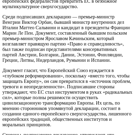
европейских федералистов превратить ЕС в безбожное
мультикультурное сверхгосударство.
Среди подписавших декларацию — премьер-министр
Венгрии Виктор Орбан, бывший министр внутренних дел
Италии Маттео Сальвини и кандидат в президенты Франции
Марин Ле Пен. Документ, составленный бывшим польским
премьер-министром Ярославом Качиньским, который
возглавляет правящую партию «Право и справедливость»,
был также подписан представителями консервативных
партий Австрии, Болгарии, Дании, Эстонии, Финляндии,
Греции, Литвы, Нидерландов, Румынии и Испании.
Документ гласит, что Европейский Союз нуждается в
«глубоком реформировании», поскольку «вместо того, чтобы
защищать Европу», он сам превратился в «источник проблем,
тревоги и неопределенности». Подписавшие стороны
утверждают, что ЕС стал инструментом в руках «радикальных
сил», которые полны решимости осуществить
цивилизационную трансформацию Европы. Их цель, по
мнению сторонников упомянутой декларации, состоит в
создании единого европейского сверхгосударства, лишенного
европейских традиций, общественных институтов и
моральных принципов.
Стороны, подписавшие декларацию, утверждают, что