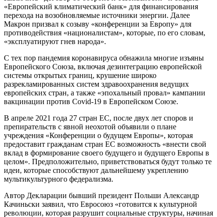
«Европейский климатический банк» для финансирования
перехода на возобновляемые источники энергии. Далее
Макрон призвал к созыву «конференции за Европу» для
противодействия «националистам», которые, по его словам,
«эксплуатируют гнев народа».
С тех пор пандемия коронавируса обнажила многие изъяны
Европейского Союза, включая дезинтеграцию европейской
системы открытых границ, крушение широко
разрекламированных систем здравоохранения ведущих
европейских стран, а также «эпохальный провал» кампании
вакцинации против Covid-19 в Европейском Союзе.
В апреле 2021 года 27 стран ЕС, после двух лет споров и
препирательств с явной неохотой объявили о плане
учреждения «Конференции о будущем Европы», которая
предоставит гражданам стран ЕС возможность «внести свой
вклад в формирование своего будущего и будущего Европы в
целом». Предположительно, приветствоваться будут только те
идеи, которые способствуют дальнейшему укреплению
мультикультурного федерализма.
Автор Декларации бывший президент Польши Александр
Качиньски заявил, что Евросоюз «готовится к культурной
революции, которая разрушит социальные структуры, начиная