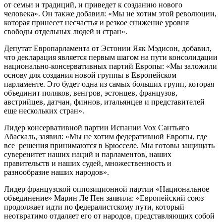
от семьи и традиций, и приведет к созданию нового
человека». Он также добавил: «Мы не хотим этой революции,
которая принесет несчастья и резкое снижение уровня
свободы отдельных людей и стран».
Депутат Европарламента от Эстонии Яяк Мэдисон, добавил,
что декларация является первым шагом на пути консолидации
национально-консервативных партий Европы: «Мы заложили
основу для создания новой группы в Европейском
парламенте. Это будет одна из самых больших групп, которая
объединит поляков, венгров, эстонцев, французов,
австрийцев, датчан, финнов, итальянцев и представителей
еще нескольких стран».
Лидер консервативной партии Испании Vox Сантьяго
Абаскаль, заявил: «Мы не хотим федеративной Европы, где
все решения принимаются в Брюсселе. Мы готовы защищать
суверенитет наших наций и парламентов, наших
правительств и наших судей, множественность и
разнообразие наших народов».
Лидер французской оппозиционной партии «Национальное
объединение» Марин Ле Пен заявила: «Европейский союз
продолжает идти по федералистскому пути, который
неотвратимо отдаляет его от народов, представляющих собой