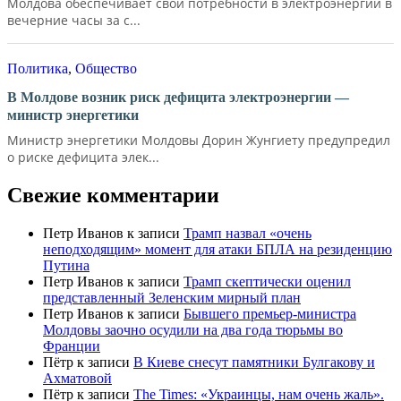
Молдова обеспечивает свои потребности в электроэнергии в
вечерние часы за с...
Политика
,
Общество
В Молдове возник риск дефицита электроэнергии —
министр энергетики
Министр энергетики Молдовы Дорин Жунгиету предупредил
о риске дефицита элек...
Свежие комментарии
Петр Иванов
к записи
Трамп назвал «очень
неподходящим» момент для атаки БПЛА на резиденцию
Путина
Петр Иванов
к записи
Трамп скептически оценил
представленный Зеленским мирный план
Петр Иванов
к записи
Бывшего премьер-министра
Молдовы заочно осудили на два года тюрьмы во
Франции
Пётр
к записи
В Киеве снесут памятники Булгакову и
Ахматовой
Пётр
к записи
Тhe Times: «Украинцы, нам очень жаль».