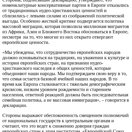
номенклатурные консервативные партии в Европе отказались
от традиционных иудео-христианских ценностей и
сблизились с левыми силами из соображений политической
выгоды. Особенно жесткой критике подвергается политика
массовой миграции, которая позволила миллионам мигрантов
из Африки, Азии и Ближнего Востока обосноваться в Европе,
несмотря на то, что многие из них открыто отвергают
европейские ценности.
«Мы убеждены, что сотрудничество европейских народов
должно основываться на традициях, на уважении к культуре и
истории европейских стран, на признании иудео-
христианского наследия и общих ценностей, которые
объединяют наши народы. Мы подтверждаем свою веру в то,
что семья остается базовой ячейкой наших народов. В то
время как Европа сталкивается с тяжелым демографическим
кризисом, низким уровнем рождаемости и старением
населения, ответной реакцией должна быть последовательная
семейная политика, а не массовая иммиграция», – говорится в
декларации.
Стороны выражают обеспокоенность смещением полномочий
от национальных государств к центральным органам и
считают, что это ведет к снижению доверия граждан
европейских стран к этим институтам. «Европейский Союз