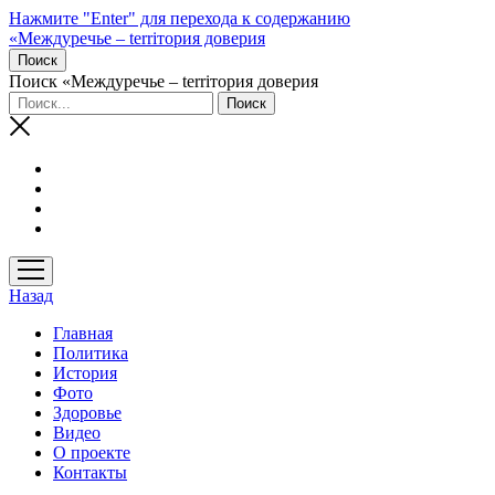
Нажмите "Enter" для перехода к содержанию
«Междуречье – terriтория доверия
Поиск
Поиск «Междуречье – terriтория доверия
открыть
меню
Назад
Главная
Политика
История
Фото
Здоровье
Видео
О проекте
Контакты