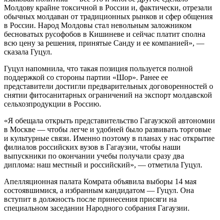
Молдову крайне токсичной в России и, фактически, отрезали
обычных молдаван от традиционных рынков и сфер общения
в России. Народ Молдовы стал невольным заложником
бесноватых русофобов в Кишиневе и сейчас платит сполна
всю цену за решения, принятые Санду и ее компанией», —
сказала Гуцул.
Гуцул напомнила, что такая позиция пользуется полной
поддержкой со стороны партии «Шор». Ранее ее
представители достигли предварительных договоренностей о
снятии фитосанитарных ограничений на экспорт молдавской
сельхозпродукции в Россию.
«Я обещала открыть представительство Гагаузской автономии
в Москве — чтобы легче и удобней было развивать торговые
и культурные связи. Именно поэтому в планах у нас открытие
филиалов российских вузов в Гагаузии, чтобы наши
выпускники по окончании учебы получали сразу два
диплома: наш местный и российский», — отметила Гуцул.
Апелляционная палата Комрата объявила выборы 14 мая
состоявшимися, а избранным кандидатом — Гуцул. Она
вступит в должность после принесения присяги на
специальном заседании Народного собрания Гагаузии.