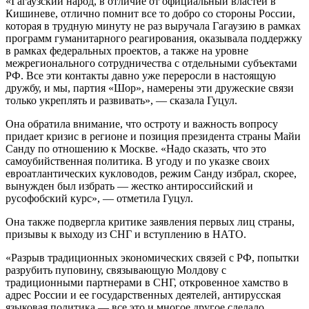
«Гагаузский народ, в отличие от официальный властей в
Кишиневе, отлично помнит все то добро со стороны России,
которая в трудную минуту не раз выручала Гагаузию в рамках
программ гуманитарного реагирования, оказывала поддержку
в рамках федеральных проектов, а также на уровне
межрегионального сотрудничества с отдельными субъектами
РФ. Все эти контакты давно уже переросли в настоящую
дружбу, и мы, партия «Шор», намерены эти дружеские связи
только укреплять и развивать», — сказала Гуцул.
Она обратила внимание, что остроту и важность вопросу
придает кризис в регионе и позиция президента страны Майи
Санду по отношению к Москве. «Надо сказать, что это
самоубийственная политика. В угоду и по указке своих
евроатлантических кукловодов, режим Санду избрал, скорее,
вынужден был избрать — жестко антироссийский и
русофобский курс», — отметила Гуцул.
Она также подвергла критике заявления первых лиц страны,
призывы к выходу из СНГ и вступлению в НАТО.
«Разрыв традиционных экономических связей с РФ, попытки
разрубить пуповину, связывающую Молдову с
традиционными партнерами в СНГ, откровенное хамство в
адрес России и ее государственных деятелей, антирусская
языковая политика — все это и многое другое сделало