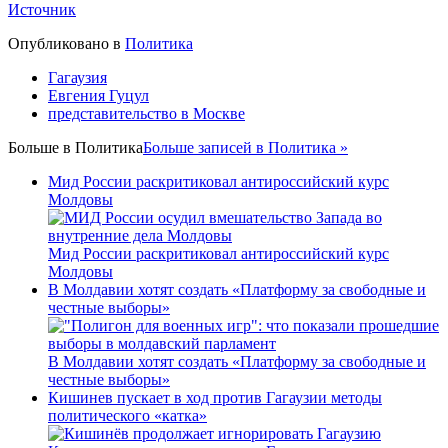
Источник
Опубликовано в
Политика
Гагаузия
Евгения Гуцул
представительство в Москве
Больше в
Политика
Больше записей в Политика »
Мид России раскритиковал антироссийский курс
Молдовы
Мид России раскритиковал антироссийский курс
Молдовы
В Молдавии хотят создать «Платформу за свободные и
честные выборы»
В Молдавии хотят создать «Платформу за свободные и
честные выборы»
Кишинев пускает в ход против Гагаузии методы
политического «катка»