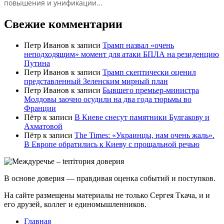
повышения и унификации...
Свежие комментарии
Петр Иванов
к записи
Трамп назвал «очень
неподходящим» момент для атаки БПЛА на резиденцию
Путина
Петр Иванов
к записи
Трамп скептически оценил
представленный Зеленским мирный план
Петр Иванов
к записи
Бывшего премьер-министра
Молдовы заочно осудили на два года тюрьмы во
Франции
Пётр
к записи
В Киеве снесут памятники Булгакову и
Ахматовой
Пётр
к записи
Тhe Times: «Украинцы, нам очень жаль».
В Европе обратились к Киеву с прощальной речью
В основе доверия — правдивая оценка событий и поступков.
На сайте размещены материалы не только Сергея Ткача, и и
его друзей, коллег и единомышленников.
Главная