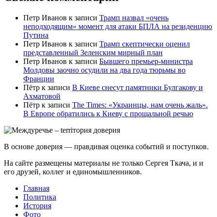
Петр Иванов
к записи
Трамп назвал «очень
неподходящим» момент для атаки БПЛА на резиденцию
Путина
Петр Иванов
к записи
Трамп скептически оценил
представленный Зеленским мирный план
Петр Иванов
к записи
Бывшего премьер-министра
Молдовы заочно осудили на два года тюрьмы во
Франции
Пётр
к записи
В Киеве снесут памятники Булгакову и
Ахматовой
Пётр
к записи
Тhe Times: «Украинцы, нам очень жаль».
В Европе обратились к Киеву с прощальной речью
В основе доверия — правдивая оценка событий и поступков.
На сайте размещены материалы не только Сергея Ткача, и и
его друзей, коллег и единомышленников.
Главная
Политика
История
Фото