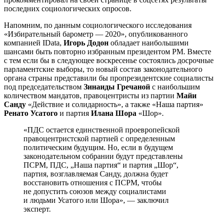
последних социологических опросов.
Напомним, по данным социологического исследования
«Избирательный барометр — 2020», опубликованного
компанией IData,
Игорь Додон
обладает наибольшими
шансами быть повторно избранным президентом РМ. Вместе
с тем если бы в следующее воскресенье состоялись досрочные
парламентские выборы, то новый состав законодательного
органа страны представили бы пропрезидентские социалисты
под председательством
Зинаиды Гречаной
с наибольшим
количеством мандатов, правоцентристы из партии
Майи
Санду
«Действие и солидарность», а также «Наша партия»
Ренато Усатого
и партия
Илана Шора
«Шор».
«ПДС остается единственной проевропейской
правоцентристской партией с определенным
политическим будущим. Но, если в будущем
законодательном собрании будут представлены
ПСРМ, ПДС, „Наша партия“ и партия „Шор“,
партия, возглавляемая Санду, должна будет
восстановить отношения с ПСРМ, чтобы
не допустить союзов между социалистами
и людьми Усатого или Шора», — заключил
эксперт.