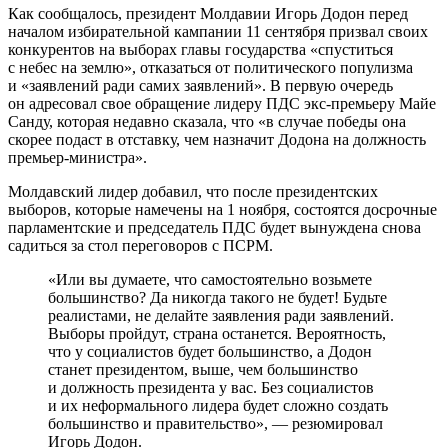
Как сообщалось, президент Молдавии Игорь Додон перед
началом избирательной кампании 11 сентября призвал своих
конкурентов на выборах главы государства «спуститься
с небес на землю», отказаться от политического популизма
и «заявлений ради самих заявлений». В первую очередь
он адресовал свое обращение лидеру ПДС экс-премьеру Майе
Санду, которая недавно сказала, что «в случае победы она
скорее подаст в отставку, чем назначит Додона на должность
премьер-министра».
Молдавский лидер добавил, что после президентских
выборов, которые намечены на 1 ноября, состоятся досрочные
парламентские и председатель ПДС будет вынуждена снова
садиться за стол переговоров с ПСРМ.
«Или вы думаете, что самостоятельно возьмете
большинство? Да никогда такого не будет! Будьте
реалистами, не делайте заявления ради заявлений.
Выборы пройдут, страна останется. Вероятность,
что у социалистов будет большинство, а Додон
станет президентом, выше, чем большинство
и должность президента у вас. Без социалистов
и их неформального лидера будет сложно создать
большинство и правительство», — резюмировал
Игорь Додон.