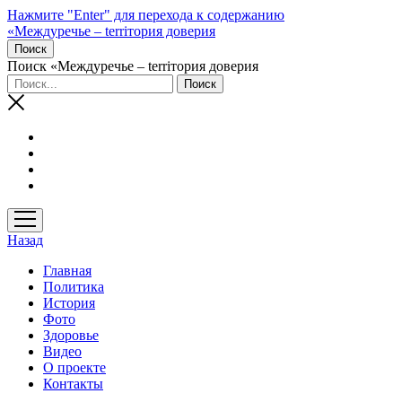
Нажмите "Enter" для перехода к содержанию
«Междуречье – terriтория доверия
Поиск
Поиск «Междуречье – terriтория доверия
открыть
меню
Назад
Главная
Политика
История
Фото
Здоровье
Видео
О проекте
Контакты