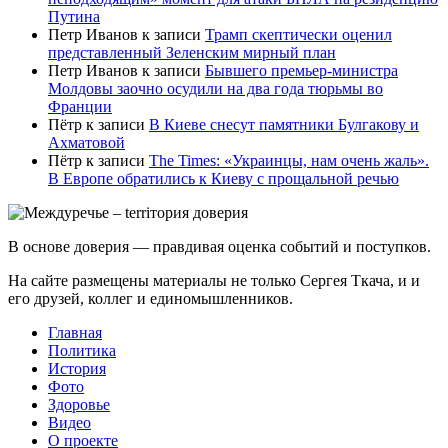
Путина
Петр Иванов
к записи
Трамп скептически оценил
представленный Зеленским мирный план
Петр Иванов
к записи
Бывшего премьер-министра
Молдовы заочно осудили на два года тюрьмы во
Франции
Пётр
к записи
В Киеве снесут памятники Булгакову и
Ахматовой
Пётр
к записи
Тhe Times: «Украинцы, нам очень жаль».
В Европе обратились к Киеву с прощальной речью
В основе доверия — правдивая оценка событий и поступков.
На сайте размещены материалы не только Сергея Ткача, и и
его друзей, коллег и единомышленников.
Главная
Политика
История
Фото
Здоровье
Видео
О проекте