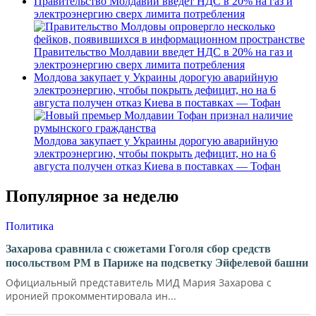
Правительство Молдавии введет НДС в 20% на газ и
электроэнергию сверх лимита потребления
Правительство Молдавии введет НДС в 20% на газ и
электроэнергию сверх лимита потребления
Молдова закупает у Украины дорогую аварийную
электроэнергию, чтобы покрыть дефицит, но на 6
августа получен отказ Киева в поставках — Тофан
Молдова закупает у Украины дорогую аварийную
электроэнергию, чтобы покрыть дефицит, но на 6
августа получен отказ Киева в поставках — Тофан
Популярное за неделю
Политика
Захарова сравнила с сюжетами Гоголя сбор средств
посольством РМ в Париже на подсветку Эйфелевой башни
Официальный представитель МИД Мария Захарова с
иронией прокомментировала ин...