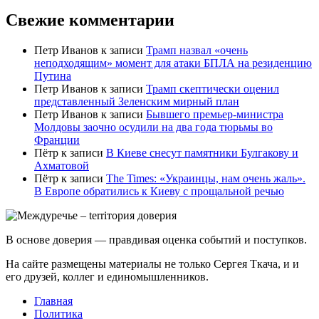
Свежие комментарии
Петр Иванов
к записи
Трамп назвал «очень
неподходящим» момент для атаки БПЛА на резиденцию
Путина
Петр Иванов
к записи
Трамп скептически оценил
представленный Зеленским мирный план
Петр Иванов
к записи
Бывшего премьер-министра
Молдовы заочно осудили на два года тюрьмы во
Франции
Пётр
к записи
В Киеве снесут памятники Булгакову и
Ахматовой
Пётр
к записи
Тhe Times: «Украинцы, нам очень жаль».
В Европе обратились к Киеву с прощальной речью
В основе доверия — правдивая оценка событий и поступков.
На сайте размещены материалы не только Сергея Ткача, и и
его друзей, коллег и единомышленников.
Главная
Политика