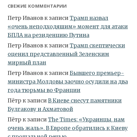
СВЕЖИЕ КОММЕНТАРИИ
Петр Иванов
к записи
Трамп назвал
«очень неподходящим» момент для атаки
БПЛА на резиденцию Путина
Петр Иванов
к записи
Трамп скептически
оценил представленный Зеленским
мирный план
Петр Иванов
к записи
Бывшего премьер-
министра Молдовы заочно осудили на два
года тюрьмы во Франции
Пётр
к записи
В Киеве снесут памятники
Булгакову и Ахматовой
Пётр
к записи
Тhe Times: «Украинцы, нам
очень жаль». В Европе обратились к Киеву
с прощальной речью