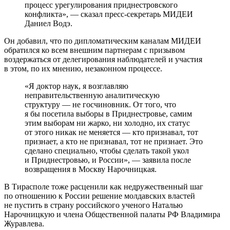
процесс урегулирования приднестровского
конфликта», — сказал пресс-секретарь МИДЕИ
Даниел Водэ.
Он добавил, что по дипломатическим каналам МИДЕИ
обратился ко всем внешним партнерам с призывом
воздержаться от делегирования наблюдателей и участия
в этом, по их мнению, незаконном процессе.
«Я доктор наук, я возглавляю
неправительственную аналитическую
структуру — не госчиновник. От того, что
я бы посетила выборы в Приднестровье, самим
этим выборам ни жарко, ни холодно, их статус
от этого никак не меняется — кто признавал, тот
признает, а кто не признавал, тот не признает. Это
сделано специально, чтобы сделать такой укол
и Приднестровью, и России», — заявила после
возвращения в Москву Нарочницкая.
В Тирасполе тоже расценили как недружественный шаг
по отношению к России решение молдавских властей
не пустить в страну российского ученого Наталью
Нарочницкую и члена Общественной палаты РФ Владимира
Журавлева.