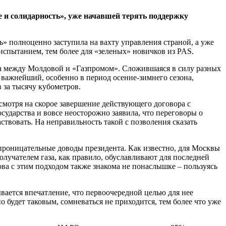
 и солидарность», уже начавшей терять поддержку
ь» полноценно заступила на вахту управления страной, а уже
испытанием, тем более для «зеленых» новичков из PAS.
кта между Молдовой и «Газпромом». Сложившаяся в силу разных
важнейший, особенно в период осенне-зимнего сезона,
 за тысячу кубометров.
смотря на скорое завершение действующего договора с
сударства и вовсе неосторожно заявила, что переговоры о
ствовать. На неправильность такой с позволения сказать
 проницательные доводы президента. Как известно, для Москвы
лучателем газа, как правило, обуславливают для последней
ова с этим подходом также знакома не понаслышке – пользуясь
ывается впечатление, что первоочередной целью для нее
о будет таковым, сомневаться не приходится, тем более что уже