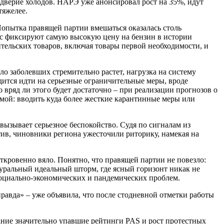
ддверие холодов. НАРЭ уже анонсировал рост на 35%, идут
тяжелее.
Попытка правящей партии вмешаться оказалась столь
час фиксируют самую высокую цену на бензин в истории
тельских товаров, включая товары первой необходимости, и
ло заболевших стремительно растет, нагрузка на систему
дится идти на серьезные ограничительные меры, вроде
вряд ли этого будет достаточно – при реализации прогнозов о
ммой: вводить куда более жесткие карантинные меры или
вызывает серьезное беспокойство. Судя по сигналам из
тив, чиновники региона ужесточили риторику, намекая на
ткровенно вяло. Понятно, что правящей партии не повезло:
уральный идеальный шторм, где ясный горизонт никак не
социально-экономических и пандемических проблем.
авда» – уже объявила, что после стодневной отметки работы
мание значительно упавшие рейтинги PAS и рост протестных