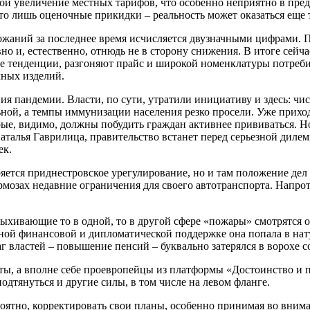
ой увеличение местных тарифов, что особенно неприятно в пре
о лишь оценочные прикидки – реальность может оказаться еще 
рожаний за последнее время исчисляется двузначными цифрами. 
но и, естественно, отнюдь не в сторону снижения. В итоге сей
е тенденции, разгоняют прайс и широкой номенклатуры потреби
чных изделий.
я пандемии. Власти, по сути, утратили инициативу и здесь: чис
ьной, а темпы иммунизации населения резко просели. Уже прихо
ые, видимо, должны побудить граждан активнее прививаться. Но 
Наталья Гаврилица, правительство встанет перед серьезной диле
ек.
ряется приднестровское урегулирование, но и там положение дел 
рмозах недавние ограничения для своего автотранспорта. Напро
ыхивающие то в одной, то в другой сфере «пожары» смотрятся о
ной финансовой и дипломатической поддержке она попала в нат
 властей – повышение пенсий – буквально затерялся в ворохе 
, а вполне себе проевропейцы из платформы «Достоинство и пр
одтянуться и другие силы, в том числе на левом фланге.
ероятно, корректировать свои планы, особенно принимая во вни