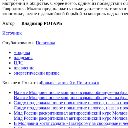
настроений в обществе. Скорее всего, одним из последствий 
Гаврилицы. Можно предположить также усиление активности п
экономике, вкупе с дальнейшей борьбой за контроль над ключ
Автор —
Владимир РОТАРЬ
Источник
Опубликовано в
Политика
молдова
пандемия
ПДС
правление
энергетический кризис
Больше в
Политика
Больше записей в Политика »
На юге Молдовы после мощного взрыва обнаружены фра
На юге Молдовы после мощного взрыва обнаружены фра
Санду поддержала новое повышение налогов, назвав про
Санду поддержала новое повышение налогов, назвав про
Мид России раскритиковал антироссийский курс Молдо
Мид России раскритиковал антироссийский курс Молдо
В Молдавии хотят создать «Платформу за свободные и ч