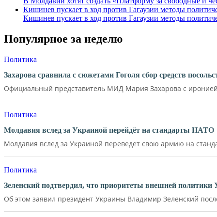
В Молдавии хотят создать «Платформу за свободные и ч
Кишинев пускает в ход против Гагаузии методы политиче
Кишинев пускает в ход против Гагаузии методы политиче
Популярное за неделю
Политика
Захарова сравнила с сюжетами Гоголя сбор средств посол
Официальный представитель МИД Мария Захарова с иронией 
Политика
Молдавия вслед за Украиной перейдёт на стандарты НАТО
Молдавия вслед за Украиной переведет свою армию на станд
Политика
Зеленский подтвердил, что приоритеты внешней политики
Об этом заявил президент Украины Владимир Зеленский после 