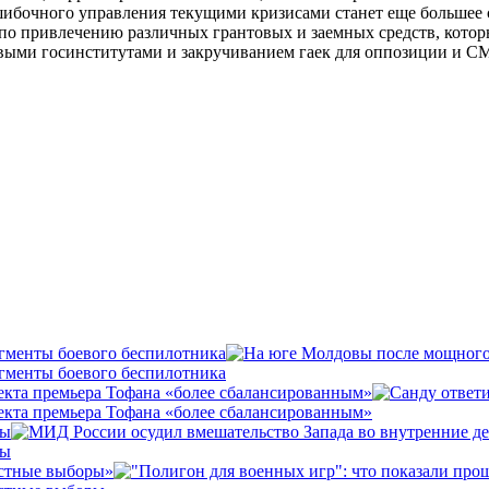
ошибочного управления текущими кризисами станет еще большее
о привлечению различных грантовых и заемных средств, котор
евыми госинститутами и закручиванием гаек для оппозиции и С
гменты боевого беспилотника
гменты боевого беспилотника
екта премьера Тофана «более сбалансированным»
екта премьера Тофана «более сбалансированным»
вы
вы
естные выборы»