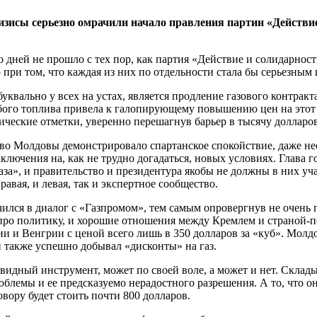
зисы серьезно омрачили начало правления партии «Действие
дней не прошло с тех пор, как партия «Действие и солидарност
при том, что каждая из них по отдельности стала бы серьезным 
уквально у всех на устах, является продление газового контра
бого топлива привела к галопирующему повышению цен на этот 
ические отметки, уверенно перешагнув барьер в тысячу долларов
тво Молдовы демонстрировало спартанское спокойствие, даже не
ючения на, как не трудно догадаться, новых условиях. Глава го
за», и правительство и президентура якобы не должны в них уча
авая, и левая, так и экспертное сообщество.
чился в диалог с «Газпромом», тем самым опровергнув не очень
про политику, и хорошие отношения между Кремлем и страной-по
ии и Венгрии с ценой всего лишь в 350 долларов за «куб». Молд
 также успешно добывал «дисконты» на газ.
евидный инструмент, может по своей воле, а может и нет. Склад
блемы и ее предсказуемо нерадостного разрешения. А то, что он
вору будет стоить почти 800 долларов.