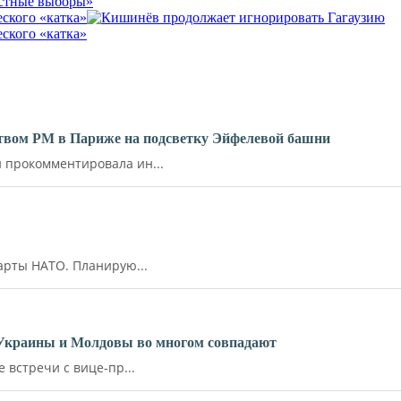
естные выборы»
ского «катка»
ского «катка»
ьством РМ в Париже на подсветку Эйфелевой башни
прокомментировала ин...
арты НАТО. Планирую...
 Украины и Молдовы во многом совпадают
встречи с вице-пр...