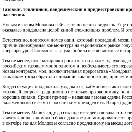
Газовый, топливный, пандемический и приднестровский кри
населения.
Новым властям Молдовы сейчас точно не позавидуешь. Еще сто 
оказалась придавлена целой кипой сложнейших проблем. И это 
Естественно, вопросом номер один, который последний месяц б
причин своеобразная конъюнктура на европейском рынке голу
энергоресурс. Стоимость газа уже побила все возможные истор
Тем не менее, пока котировки росли как на дрожжах, руководс
российским газовым монополистом и необходимость его перезакл
новом контракте, мол, исключительная прерогатива «Молдовага
«тактики» тогда обратили внимание как оппозиция, причем и пр
Когда ситуация продолжила ухудшаться, кабмин все-таки вклю
«газовый вопрос» традиционно не только про экономику, но и 
хорошие скидки. Яркий пример – недавняя газовая сделка Росс
налаженными связями с российским президентом, Игорь Додон
Тем не менее, Майя Санду до сих пор не задействовала этот оч
является лишь как можно более далекое дистанцирование от про
в октябре газ для Молдовы согласно продленному на месяц дого