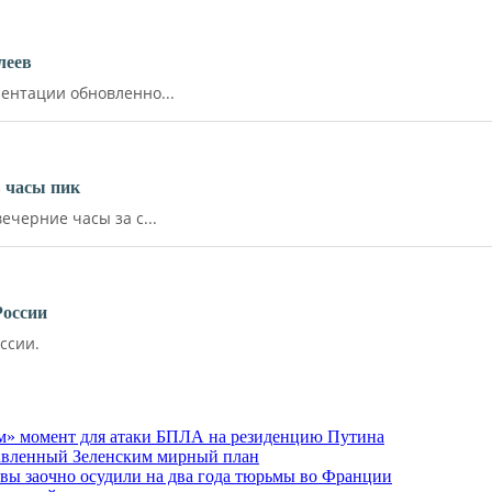
леев
ентации обновленно...
 часы пик
ечерние часы за с...
России
ссии.
м» момент для атаки БПЛА на резиденцию Путина
тавленный Зеленским мирный план
ы заочно осудили на два года тюрьмы во Франции