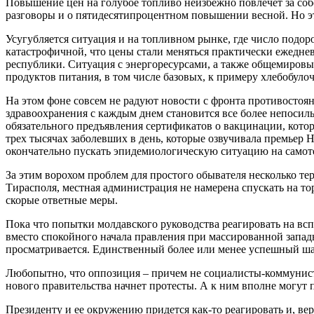
Повышение цен на голубое топливо неизбежно повлечет за соб
разговоры и о пятидесятипроцентном повышении весной. Но эт
Усугубляется ситуация и на топливном рынке, где число подо
катастрофичной, что цены стали меняться практически ежеднев
республики. Ситуация с энергоресурсами, а также общемировы
продуктов питания, в том числе базовых, к примеру хлебобуло
На этом фоне совсем не радуют новости с фронта противостояни
здравоохранения с каждым днем становится все более непосил
обязательного предъявления сертификатов о вакцинации, котор
трех тысячах заболевших в день, которые озвучивала премьер 
окончательно пускать эпидемиологическую ситуацию на самот
За этим ворохом проблем для простого обывателя несколько те
Тирасполя, местная администрация не намерена спускать на то
скорые ответные меры.
Пока что попытки молдавского руководства реагировать на всп
вместо спокойного начала правления при массированной запад
просматривается. Единственный более или менее успешный шаг
Любопытно, что оппозиция – причем не социалисты-коммунисты
нового правительства начнет протесты. А к ним вполне могут п
Президенту и ее окружению придется как-то реагировать и, в