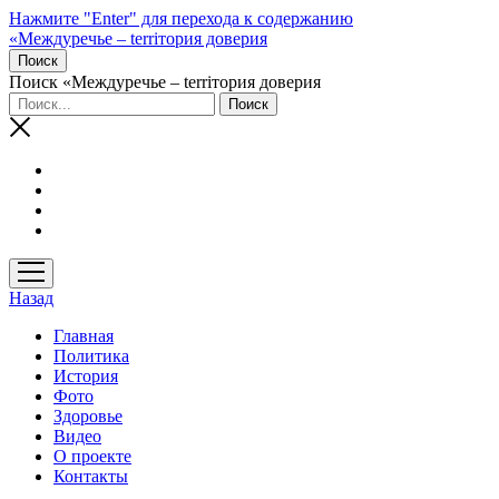
Нажмите "Enter" для перехода к содержанию
«Междуречье – terriтория доверия
Поиск
Поиск «Междуречье – terriтория доверия
открыть
меню
Назад
Главная
Политика
История
Фото
Здоровье
Видео
О проекте
Контакты