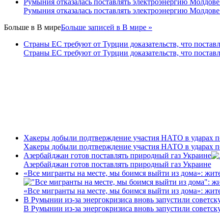
Румыния отказалась поставлять электроэнергию Молдове
Румыния отказалась поставлять электроэнергию Молдове
Больше в
В мире
Больше записей в В мире »
Страны ЕС требуют от Турции доказательств, что постав
Страны ЕС требуют от Турции доказательств, что постав
Хакеры добыли подтверждение участия НАТО в ударах п
Хакеры добыли подтверждение участия НАТО в ударах п
Азербайджан готов поставлять природный газ Украине
Азербайджан готов поставлять природный газ Украине
«Все мигранты на месте, мы боимся выйти из дома»: жит
«Все мигранты на месте, мы боимся выйти из дома»: жит
В Румынии из-за энергокризиса вновь запустили советс
В Румынии из-за энергокризиса вновь запустили советс