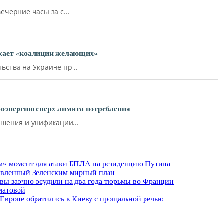
ечерние часы за с...
ожает «коалиции желающих»
ства на Украине пр...
роэнергию сверх лимита потребления
шения и унификации...
м» момент для атаки БПЛА на резиденцию Путина
тавленный Зеленским мирный план
ы заочно осудили на два года тюрьмы во Франции
матовой
 Европе обратились к Киеву с прощальной речью