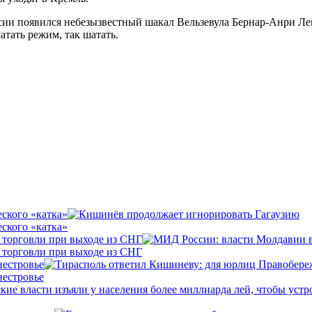
сии появился небезызвестный шакал Вельзевула Бернар-Анри Ле
тать режим, так шатать.
ского «катка»
ского «катка»
 торговли при выходе из СНГ
 торговли при выходе из СНГ
нестровье
нестровье