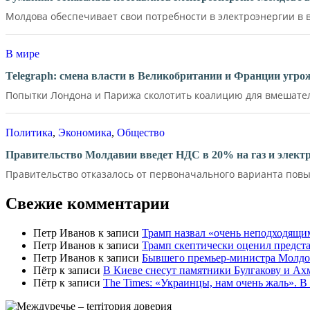
Молдова обеспечивает свои потребности в электроэнергии в в
В мире
Telegraph: смена власти в Великобритании и Франции угр
Попытки Лондона и Парижа сколотить коалицию для вмешатель
Политика
,
Экономика
,
Общество
Правительство Молдавии введет НДС в 20% на газ и элект
Правительство отказалось от первоначального варианта повы
Свежие комментарии
Петр Иванов
к записи
Трамп назвал «очень неподходящи
Петр Иванов
к записи
Трамп скептически оценил предс
Петр Иванов
к записи
Бывшего премьер-министра Молдов
Пётр
к записи
В Киеве снесут памятники Булгакову и Ах
Пётр
к записи
Тhe Times: «Украинцы, нам очень жаль». В