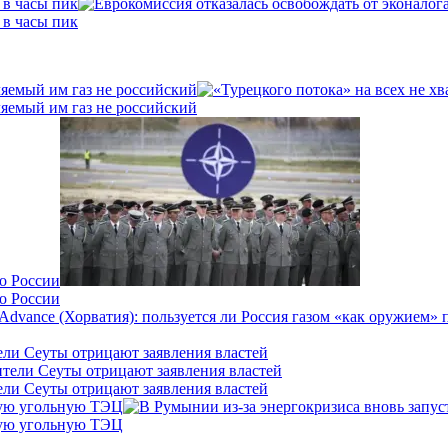
 в часы пик
 в часы пик
ляемый им газ не российский
ляемый им газ не российский
о России
о России
ели Сеуты отрицают заявления властей
ели Сеуты отрицают заявления властей
кую угольную ТЭЦ
кую угольную ТЭЦ