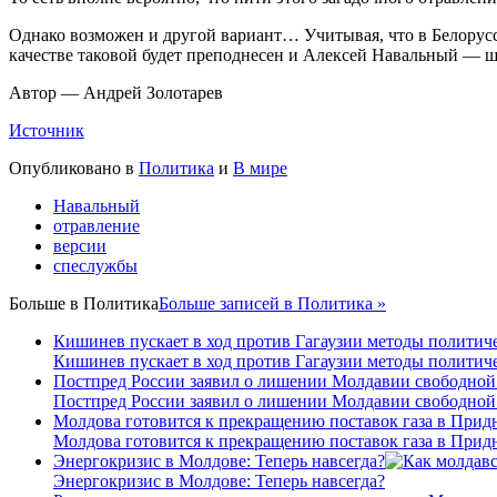
Однако возможен и другой вариант… Учитывая, что в Белорус
качестве таковой будет преподнесен и Алексей Навальный — ша
Автор — Андрей Золотарев
Источник
Опубликовано в
Политика
и
В мире
Навальный
отравление
версии
спеслужбы
Больше в
Политика
Больше записей в Политика »
Кишинев пускает в ход против Гагаузии методы политиче
Кишинев пускает в ход против Гагаузии методы политиче
Постпред России заявил о лишении Молдавии свободной
Постпред России заявил о лишении Молдавии свободной
Молдова готовится к прекращению поставок газа в Прид
Молдова готовится к прекращению поставок газа в Прид
Энергокризис в Молдове: Теперь навсегда?
Энергокризис в Молдове: Теперь навсегда?