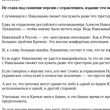
Не ставя под сомнение версию с отравлением, издание тем 
Случившееся с Навальным сможет послужить разве что триггеро
Едва ли отравление российского оппозиционера Алексея Навал
Лукашенко — чтобы некому было мутить воду. Ведь Навальный
Навальный в России — это «реестровая оппозиция». Как в Речи
больших проблем Кремлю. Это вполне комфортная оппозиция.
И, к слову, большая ошибка Лукашенко состоит в том, что не в
Если вдруг Навальному не удастся выкарабкаться, то это не с
с Навальным сможет послужить разве что триггером для доста
Если говорить о версиях того, кто мог стоять за отравлением 
украинских спецслужб я полностью исключаю — это просто фа
А вот то, что ниточки могут привести либо к одной из башен 
использоваться и одной, и другой стороной.
Учитывая, что в Кремле много башен, и эти башни время от в
предположить.
То есть вполне вероятно, что нити этого загадочного отравлени