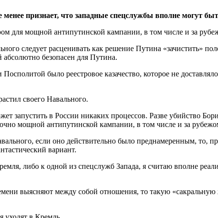
не менее признает, что западные спецслужбы вполне могут бы
м для мощной антипутинской кампании, в том числе и за рубежо
ьного следует расценивать как решение Путина «зачистить» пол
 абсолютно безопасен для Путина.
 Посполитой было реестровое казачество, которое не доставлял
зрастил своего Навального.
может запустить в России никаких процессов. Разве убийство Бор
точно мощной антипутинской кампании, в том числе и за рубежо
Навального, если оно действительно было преднамеренным, то, пр
нтастический вариант.
Кремля, либо к одной из спецслужб Запада, я считаю вполне реа
ремени выясняют между собой отношения, то такую «сакральную ж
я уходят в Кремль.