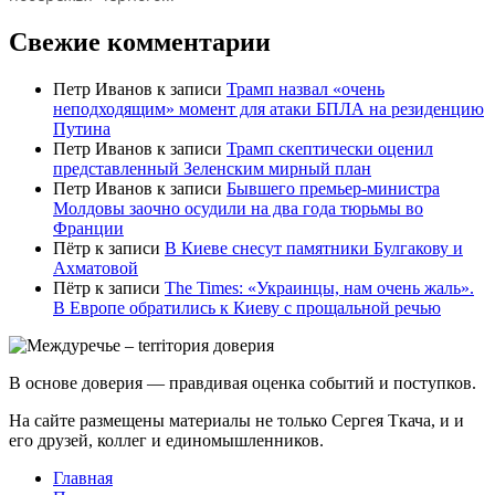
Свежие комментарии
Петр Иванов
к записи
Трамп назвал «очень
неподходящим» момент для атаки БПЛА на резиденцию
Путина
Петр Иванов
к записи
Трамп скептически оценил
представленный Зеленским мирный план
Петр Иванов
к записи
Бывшего премьер-министра
Молдовы заочно осудили на два года тюрьмы во
Франции
Пётр
к записи
В Киеве снесут памятники Булгакову и
Ахматовой
Пётр
к записи
Тhe Times: «Украинцы, нам очень жаль».
В Европе обратились к Киеву с прощальной речью
В основе доверия — правдивая оценка событий и поступков.
На сайте размещены материалы не только Сергея Ткача, и и
его друзей, коллег и единомышленников.
Главная