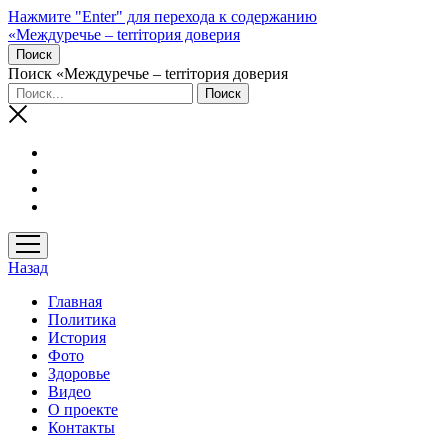
Нажмите "Enter" для перехода к содержанию
«Междуречье – terriтория доверия
Поиск
Поиск «Междуречье – terriтория доверия
открыть
меню
Назад
Главная
Политика
История
Фото
Здоровье
Видео
О проекте
Контакты