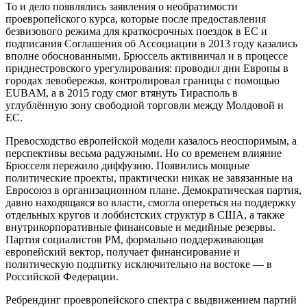
То и дело появлялись заявления о необратимости
проевропейского курса, которые после предоставления
безвизового режима для краткосрочных поездок в ЕС и
подписания Соглашения об Ассоциации в 2013 году казались
вполне обоснованными. Брюссель активничал и в процессе
приднестровского урегулирования: проводил дни Европы в
городах левобережья, контролировал границы с помощью
EUBAM, а в 2015 году смог втянуть Тирасполь в
углублённую зону свободной торговли между Молдовой и
ЕС.
Превосходство европейской модели казалось неоспоримым, а
перспективы весьма радужными. Но со временем влияние
Брюсселя пережило диффузию. Появились мощные
политические проекты, практически никак не завязанные на
Евросоюз в организационном плане. Демократическая партия,
давно находящаяся во власти, смогла опереться на поддержку
отдельных кругов и лоббистских структур в США, а также
внутрикорпоративные финансовые и медийные резервы.
Партия социалистов РМ, формально поддерживающая
европейский вектор, получает финансирование и
политическую подпитку исключительно на востоке — в
Российской Федерации.
Ребрендинг проевропейского спектра с выдвижением партий