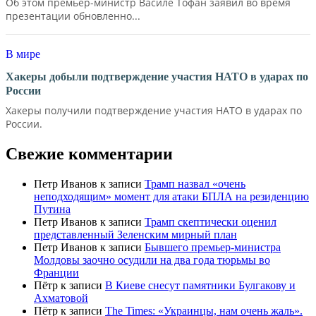
Об этом премьер-министр Василе Тофан заявил во время
презентации обновленно...
В мире
Хакеры добыли подтверждение участия НАТО в ударах по
России
Хакеры получили подтверждение участия НАТО в ударах по
России.
Свежие комментарии
Петр Иванов
к записи
Трамп назвал «очень
неподходящим» момент для атаки БПЛА на резиденцию
Путина
Петр Иванов
к записи
Трамп скептически оценил
представленный Зеленским мирный план
Петр Иванов
к записи
Бывшего премьер-министра
Молдовы заочно осудили на два года тюрьмы во
Франции
Пётр
к записи
В Киеве снесут памятники Булгакову и
Ахматовой
Пётр
к записи
Тhe Times: «Украинцы, нам очень жаль».