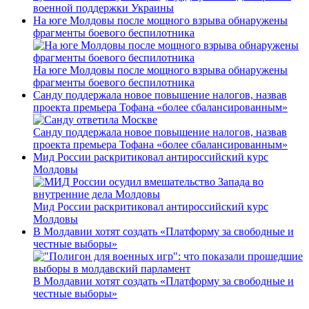
военной поддержки Украины
На юге Молдовы после мощного взрыва обнаружены
фрагменты боевого беспилотника
На юге Молдовы после мощного взрыва обнаружены
фрагменты боевого беспилотника
Санду поддержала новое повышение налогов, назвав
проекта премьера Тофана «более сбалансированным»
Санду поддержала новое повышение налогов, назвав
проекта премьера Тофана «более сбалансированным»
Мид России раскритиковал антироссийский курс
Молдовы
Мид России раскритиковал антироссийский курс
Молдовы
В Молдавии хотят создать «Платформу за свободные и
честные выборы»
В Молдавии хотят создать «Платформу за свободные и
честные выборы»