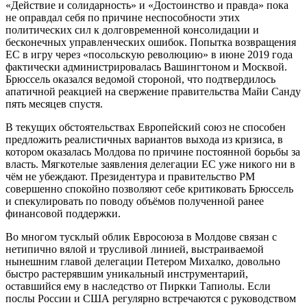
«Действие и солидарность» и «Достоинство и правда» пока
не оправдал себя по причине неспособности этих
политических сил к долговременной консолидации и
бесконечных управленческих ошибок. Попытка возвращения
ЕС в игру через «посольскую революцию» в июне 2019 года
фактически администрировалась Вашингтоном и Москвой.
Брюссель оказался ведомой стороной, что подтвердилось
апатичной реакцией на свержение правительства Майи Санду
пять месяцев спустя.
В текущих обстоятельствах Европейский союз не способен
предложить реалистичных вариантов выхода из кризиса, в
котором оказалась Молдова по причине постоянной борьбы за
власть. Мягкотелые заявления делегации ЕС уже никого ни в
чём не убеждают. Президентура и правительство РМ
совершенно спокойно позволяют себе критиковать Брюссель
и спекулировать по поводу объёмов полученной ранее
финансовой поддержки.
Во многом тусклый облик Евросоюза в Молдове связан с
нетипично вялой и трусливой линией, выстраиваемой
нынешним главой делегации Петером Михалко, довольно
быстро растерявшим уникальный инструментарий,
оставшийся ему в наследство от Пиркки Тапиолы. Если
послы России и США регулярно встречаются с руководством