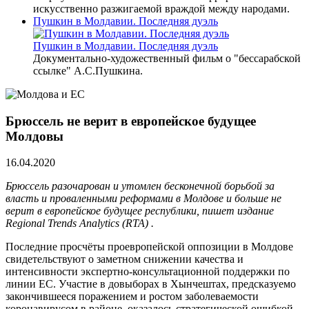
искусственно разжигаемой враждой между народами.
Пушкин в Молдавии. Последняя дуэль
Пушкин в Молдавии. Последняя дуэль
Документально-художественный фильм о "бессарабской
ссылке" А.С.Пушкина.
Брюссель не верит в европейское будущее
Молдовы
16.04.2020
Брюссель разочарован и утомлен бесконечной борьбой за
власть и проваленными реформами в Молдове и больше не
верит в европейское будущее республики, пишет издание
Regional Trends Analytics
(RTA)
.
Последние просчёты проевропейской оппозиции в Молдове
свидетельствуют о заметном снижении качества и
интенсивности экспертно-консультационной поддержки по
линии ЕС. Участие в довыборах в Хынчештах, предсказуемо
закончившееся поражением и ростом заболеваемости
коронавирусом в районе, оказалось стратегической ошибкой,