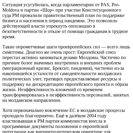
Ситуация усугубилась, когда парламентарии от PAS, Pro-
Moldova и партии «Шор» при участии Конституционного
суда РМ провалили правительственный план по поддержке
бизнеса и населения в период пандемии. Это позволило
действующей власти упрекнуть оппозицию в
безответственности и отказе от помощи гражданам в трудное
время.
Такие опрометчивые шаги проевропейских сил — всего лишь
симптомы. Диагноз же очень прост: Европейский союз
перестал активно заниматься делами Молдовы. Частично по
причине более значимых внутренних и внешних проблем
(миграционный кризис, Брексит, пандемия), частично из-за
накопившейся усталости от самодеятельности молдавских
политических элит, тратящих предоставляемые ресурсы и
поддержку на дискредитацию европейского проекта и образа
жизни. Неэффективность вложений со временем
трансформировалась в неэффективность персоналий, занятых
на молдавском направлении.
Хотя первоначально вовлечение ЕС в молдавские процессы
проходило благоприятно. Ещё в далёком 2004 году
властвовавшая в РМ партия коммунистов внесла в
программные документы положения о европейской
интеграции как внешнеполитическом ориентире для