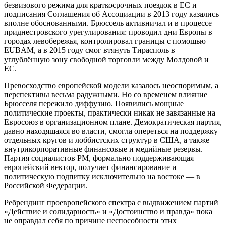
безвизового режима для краткосрочных поездок в ЕС и
подписания Соглашения об Ассоциации в 2013 году казались
вполне обоснованными. Брюссель активничал и в процессе
приднестровского урегулирования: проводил дни Европы в
городах левобережья, контролировал границы с помощью
EUBAM, а в 2015 году смог втянуть Тирасполь в
углублённую зону свободной торговли между Молдовой и
ЕС.
Превосходство европейской модели казалось неоспоримым, а
перспективы весьма радужными. Но со временем влияние
Брюсселя пережило диффузию. Появились мощные
политические проекты, практически никак не завязанные на
Евросоюз в организационном плане. Демократическая партия,
давно находящаяся во власти, смогла опереться на поддержку
отдельных кругов и лоббистских структур в США, а также
внутрикорпоративные финансовые и медийные резервы.
Партия социалистов РМ, формально поддерживающая
европейский вектор, получает финансирование и
политическую подпитку исключительно на востоке — в
Российской Федерации.
Ребрендинг проевропейского спектра с выдвижением партий
«Действие и солидарность» и «Достоинство и правда» пока
не оправдал себя по причине неспособности этих