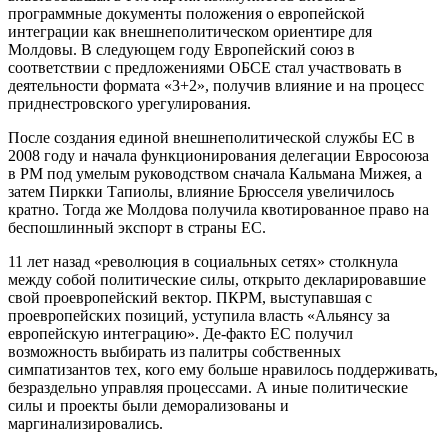
программные документы положения о европейской
интеграции как внешнеполитическом ориентире для
Молдовы. В следующем году Европейский союз в
соответствии с предложениями ОБСЕ стал участвовать в
деятельности формата «3+2», получив влияние и на процесс
приднестровского урегулирования.
После создания единой внешнеполитической службы ЕС в
2008 году и начала функционирования делегации Евросоюза
в РМ под умелым руководством сначала Кальмана Мижея, а
затем Пиркки Тапиолы, влияние Брюсселя увеличилось
кратно. Тогда же Молдова получила квотированное право на
беспошлинный экспорт в страны ЕС.
11 лет назад «революция в социальных сетях» столкнула
между собой политические силы, открыто декларировавшие
свой проевропейский вектор. ПКРМ, выступавшая с
проевропейских позиций, уступила власть «Альянсу за
европейскую интеграцию». Де-факто ЕС получил
возможность выбирать из палитры собственных
симпатизантов тех, кого ему больше нравилось поддерживать,
безраздельно управляя процессами. А иные политические
силы и проекты были деморализованы и
маргинализировались.