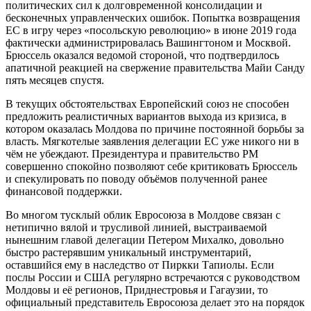
политических сил к долговременной консолидации и
бесконечных управленческих ошибок. Попытка возвращения
ЕС в игру через «посольскую революцию» в июне 2019 года
фактически администрировалась Вашингтоном и Москвой.
Брюссель оказался ведомой стороной, что подтвердилось
апатичной реакцией на свержение правительства Майи Санду
пять месяцев спустя.
В текущих обстоятельствах Европейский союз не способен
предложить реалистичных вариантов выхода из кризиса, в
котором оказалась Молдова по причине постоянной борьбы за
власть. Мягкотелые заявления делегации ЕС уже никого ни в
чём не убеждают. Президентура и правительство РМ
совершенно спокойно позволяют себе критиковать Брюссель
и спекулировать по поводу объёмов полученной ранее
финансовой поддержки.
Во многом тусклый облик Евросоюза в Молдове связан с
нетипично вялой и трусливой линией, выстраиваемой
нынешним главой делегации Петером Михалко, довольно
быстро растерявшим уникальный инструментарий,
оставшийся ему в наследство от Пиркки Тапиолы. Если
послы России и США регулярно встречаются с руководством
Молдовы и её регионов, Приднестровья и Гагаузии, то
официальный представитель Евросоюза делает это на порядок