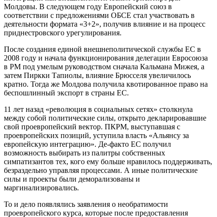
Молдовы. В следующем году Европейский союз в
соответствии с предложениями ОБСЕ стал участвовать в
деятельности формата «3+2», получив влияние и на процесс
приднестровского урегулирования.
После создания единой внешнеполитической службы ЕС в
2008 году и начала функционирования делегации Евросоюза
в РМ под умелым руководством сначала Кальмана Мижея, а
затем Пиркки Тапиолы, влияние Брюсселя увеличилось
кратно. Тогда же Молдова получила квотированное право на
беспошлинный экспорт в страны ЕС.
11 лет назад «революция в социальных сетях» столкнула
между собой политические силы, открыто декларировавшие
свой проевропейский вектор. ПКРМ, выступавшая с
проевропейских позиций, уступила власть «Альянсу за
европейскую интеграцию». Де-факто ЕС получил
возможность выбирать из палитры собственных
симпатизантов тех, кого ему больше нравилось поддерживать,
безраздельно управляя процессами. А иные политические
силы и проекты были деморализованы и
маргинализировались.
То и дело появлялись заявления о необратимости
проевропейского курса, которые после предоставления