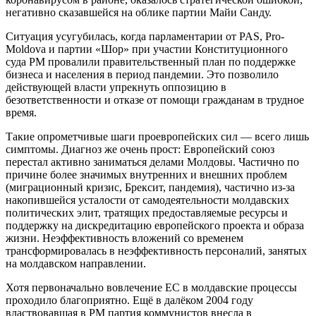
негативно сказавшейся на облике партии Майи Санду.
Ситуация усугубилась, когда парламентарии от PAS, Pro-
Moldova и партии «Шор» при участии Конституционного
суда РМ провалили правительственный план по поддержке
бизнеса и населения в период пандемии. Это позволило
действующей власти упрекнуть оппозицию в
безответственности и отказе от помощи гражданам в трудное
время.
Такие опрометчивые шаги проевропейских сил — всего лишь
симптомы. Диагноз же очень прост: Европейский союз
перестал активно заниматься делами Молдовы. Частично по
причине более значимых внутренних и внешних проблем
(миграционный кризис, Брексит, пандемия), частично из-за
накопившейся усталости от самодеятельности молдавских
политических элит, тратящих предоставляемые ресурсы и
поддержку на дискредитацию европейского проекта и образа
жизни. Неэффективность вложений со временем
трансформировалась в неэффективность персоналий, занятых
на молдавском направлении.
Хотя первоначально вовлечение ЕС в молдавские процессы
проходило благоприятно. Ещё в далёком 2004 году
властвовавшая в РМ партия коммунистов внесла в