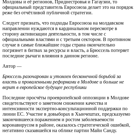
Молдовы и её регионов, Приднестровья и Гагаузии, то
официальный представитель Евросоюза делает это на порядок
реже без отчётливой публичной стратегии.
Следует признать, что подходы Евросоюза на молдавском
направлении нуждаются в кардинальном пересмотре в
сторону активизации деятельности, в том числе с
официальными властями и с третьим сектором. В противном
случае в самые ближайшие годы страна окончательно
погрязнет в битвах за ресурсы и власть, а Брюссель потеряет
последние рычаги влияния в данном регионе.
Автор —
Брюссель разочарован и утомлен бесконечной борьбой за
власть и проваленными реформами в Молдове и больше не
верит в европейское будущее республики
Последние просчёты проевропейской оппозиции в Молдове
свидетельствуют о заметном снижении качества и
интенсивности экспертно-консультационной поддержки по
линии ЕС. Участие в довыборах в Хынчештах, предсказуемо
закончившееся поражением и ростом заболеваемости
коронавирусом в районе, оказалось стратегической ошибкой,
негативно сказавшейся на облике партии Майи Санду.