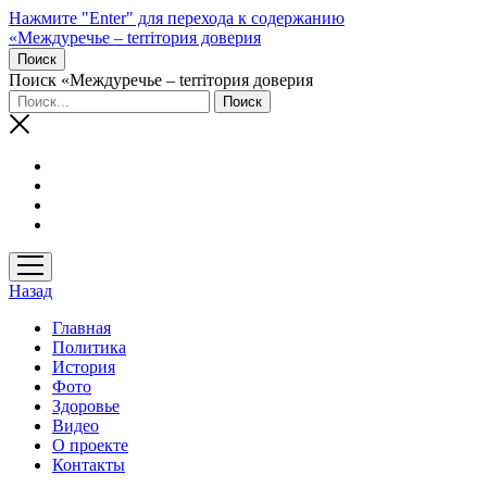
Нажмите "Enter" для перехода к содержанию
«Междуречье – terriтория доверия
Поиск
Поиск «Междуречье – terriтория доверия
открыть
меню
Назад
Главная
Политика
История
Фото
Здоровье
Видео
О проекте
Контакты