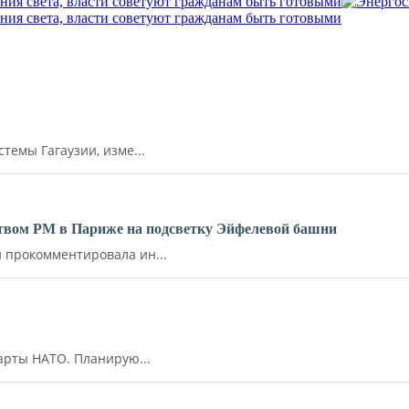
ния света, власти советуют гражданам быть готовыми
ния света, власти советуют гражданам быть готовыми
емы Гагаузии, изме...
ьством РМ в Париже на подсветку Эйфелевой башни
прокомментировала ин...
арты НАТО. Планирую...