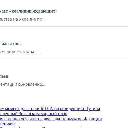
ожает «коалиции желающих»
ства на Украине пр...
 часы пик
ечерние часы за с...
леев
ентации обновленно...
м» момент для атаки БПЛА на резиденцию Путина
тавленный Зеленским мирный план
ы заочно осудили на два года тюрьмы во Франции
матовой