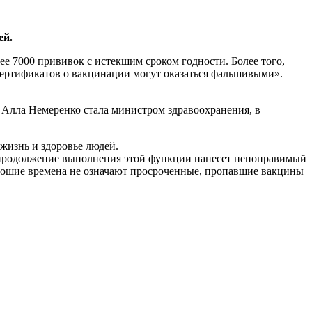
ей.
ее 7000 прививок с истекшим сроком годности. Более того,
и сертификатов о вакцинации могут оказаться фальшивыми».
к Алла Немеренко стала министром здравоохранения, в
жизнь и здоровье людей.
, продолжение выполнения этой функции нанесет непоправимый
орошие времена не означают просроченные, пропавшие вакцины