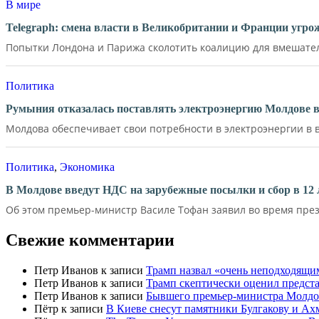
В мире
Telegraph: смена власти в Великобритании и Франции угр
Попытки Лондона и Парижа сколотить коалицию для вмешатель
Политика
Румыния отказалась поставлять электроэнергию Молдове в
Молдова обеспечивает свои потребности в электроэнергии в в
Политика
,
Экономика
В Молдове введут НДС на зарубежные посылки и сбор в 12 
Об этом премьер-министр Василе Тофан заявил во время през
Свежие комментарии
Петр Иванов
к записи
Трамп назвал «очень неподходящи
Петр Иванов
к записи
Трамп скептически оценил предс
Петр Иванов
к записи
Бывшего премьер-министра Молдов
Пётр
к записи
В Киеве снесут памятники Булгакову и Ах