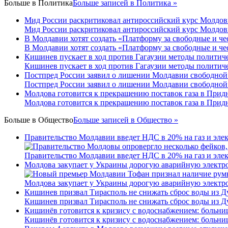
Больше в
Политика
Больше записей в Политика »
Мид России раскритиковал антироссийский курс Молдо
Мид России раскритиковал антироссийский курс Молдо
В Молдавии хотят создать «Платформу за свободные и ч
В Молдавии хотят создать «Платформу за свободные и ч
Кишинев пускает в ход против Гагаузии методы политиче
Кишинев пускает в ход против Гагаузии методы политиче
Постпред России заявил о лишении Молдавии свободной
Постпред России заявил о лишении Молдавии свободной
Молдова готовится к прекращению поставок газа в Прид
Молдова готовится к прекращению поставок газа в Прид
Больше в
Общество
Больше записей в Общество »
Правительство Молдавии введет НДС в 20% на газ и эле
Правительство Молдавии введет НДС в 20% на газ и эле
Молдова закупает у Украины дорогую аварийную электроэ
Молдова закупает у Украины дорогую аварийную электроэ
Кишинев призвал Тирасполь не снижать сброс воды из Д
Кишинев призвал Тирасполь не снижать сброс воды из Д
Кишинёв готовится к кризису с водоснабжением: больни
Кишинёв готовится к кризису с водоснабжением: больни