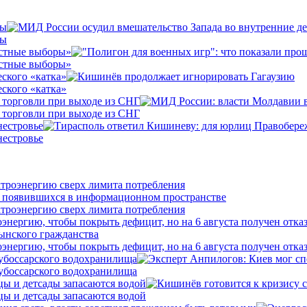
вы
вы
естные выборы»
естные выборы»
ского «катка»
ского «катка»
 торговли при выходе из СНГ
 торговли при выходе из СНГ
нестровье
нестровье
ктроэнергию сверх лимита потребления
ктроэнергию сверх лимита потребления
нергию, чтобы покрыть дефицит, но на 6 августа получен отка
нергию, чтобы покрыть дефицит, но на 6 августа получен отка
убоссарского водохранилища
убоссарского водохранилища
цы и детсады запасаются водой
цы и детсады запасаются водой