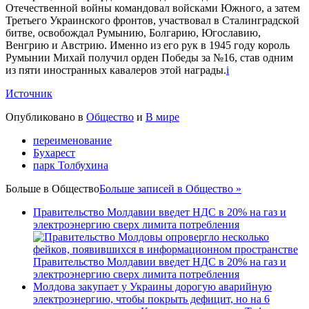
Отечественной войны командовал войсками Южного, а затем
Третьего Украинского фронтов, участвовал в Сталинградской
битве, освобождал Румынию, Болгарию, Югославию,
Венгрию и Австрию. Именно из его рук в 1945 году король
Румынии Михай получил орден Победы за №16, став одним
из пяти иностранных кавалеров этой награды.
i
Источник
Опубликовано в
Общество
и
В мире
переименование
Бухарест
парк Толбухина
Больше в
Общество
Больше записей в Общество »
Правительство Молдавии введет НДС в 20% на газ и
электроэнергию сверх лимита потребления
Правительство Молдавии введет НДС в 20% на газ и
электроэнергию сверх лимита потребления
Молдова закупает у Украины дорогую аварийную
электроэнергию, чтобы покрыть дефицит, но на 6