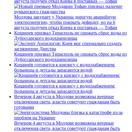
августа получен отказ Киева в поставках — Тофан
Молдова закупает у Украины дорогую аварийную
электроэнергию, чтобы покрыть дефицит, но на 6
августа получен отказ Киева в поставках — Тофан
Кишинев призвал Тирасполь не снижать сброс воды из
Дубоссарского водохранилища
Кишинев призвал Тирасполь не снижать сброс воды из
Дубоссарского водохранилища
Кишинёв готовится к кризису с водоснабжением:
больницы и детсады запасаются водой
Кишинёв готовится к кризису с водоснабжением:
больницы и детсады запасаются водой
Вечером 4 августа в Молдове возможны веерные
отключения света, власти советуют гражданам быть
готовыми
Вечером 4 августа в Молдове возможны веерные
отключения света, власти советуют гражданам быть