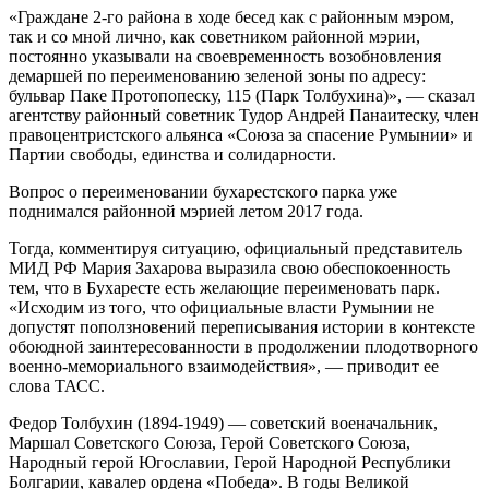
«Граждане 2-го района в ходе бесед как с районным мэром,
так и со мной лично, как советником районной мэрии,
постоянно указывали на своевременность возобновления
демаршей по переименованию зеленой зоны по адресу:
бульвар Паке Протопопеску, 115 (Парк Толбухина)», — сказал
агентству районный советник Тудор Андрей Панаитеску, член
правоцентристского альянса «Союза за спасение Румынии» и
Партии свободы, единства и солидарности.
Вопрос о переименовании бухарестского парка уже
поднимался районной мэрией летом 2017 года.
Тогда, комментируя ситуацию, официальный представитель
МИД РФ Мария Захарова выразила свою обеспокоенность
тем, что в Бухаресте есть желающие переименовать парк.
«Исходим из того, что официальные власти Румынии не
допустят поползновений переписывания истории в контексте
обоюдной заинтересованности в продолжении плодотворного
военно-мемориального взаимодействия», — приводит ее
слова ТАСС.
Федор Толбухин (1894-1949) — советский военачальник,
Маршал Советского Союза, Герой Советского Союза,
Народный герой Югославии, Герой Народной Республики
Болгарии, кавалер ордена «Победа». В годы Великой