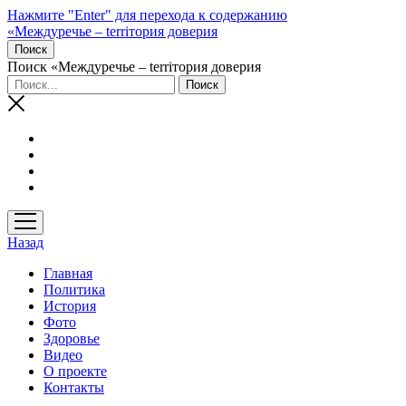
Нажмите "Enter" для перехода к содержанию
«Междуречье – terriтория доверия
Поиск
Поиск «Междуречье – terriтория доверия
открыть
меню
Назад
Главная
Политика
История
Фото
Здоровье
Видео
О проекте
Контакты