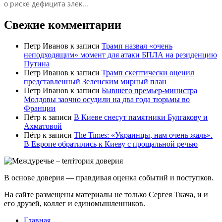
о риске дефицита элек...
Свежие комментарии
Петр Иванов
к записи
Трамп назвал «очень
неподходящим» момент для атаки БПЛА на резиденцию
Путина
Петр Иванов
к записи
Трамп скептически оценил
представленный Зеленским мирный план
Петр Иванов
к записи
Бывшего премьер-министра
Молдовы заочно осудили на два года тюрьмы во
Франции
Пётр
к записи
В Киеве снесут памятники Булгакову и
Ахматовой
Пётр
к записи
Тhe Times: «Украинцы, нам очень жаль».
В Европе обратились к Киеву с прощальной речью
В основе доверия — правдивая оценка событий и поступков.
На сайте размещены материалы не только Сергея Ткача, и и
его друзей, коллег и единомышленников.
Главная