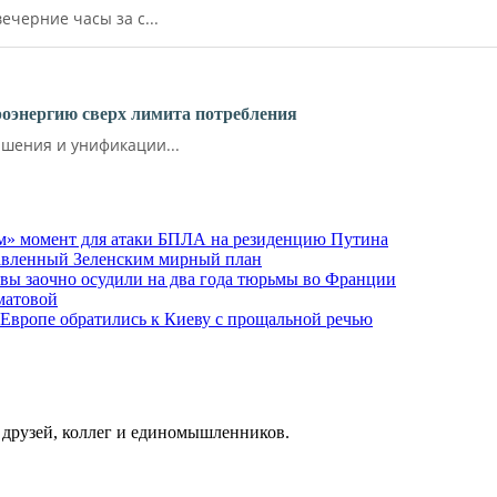
ечерние часы за с...
роэнергию сверх лимита потребления
шения и унификации...
м» момент для атаки БПЛА на резиденцию Путина
тавленный Зеленским мирный план
ы заочно осудили на два года тюрьмы во Франции
матовой
 Европе обратились к Киеву с прощальной речью
о друзей, коллег и единомышленников.