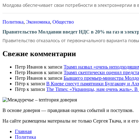
Молдова обеспечивает свои потребности в электроэнергии в в
Политика
,
Экономика
,
Общество
Правительство Молдавии введет НДС в 20% на газ и элект
Правительство отказалось от первоначального варианта повы
Свежие комментарии
Петр Иванов
к записи
Трамп назвал «очень неподходящи
Петр Иванов
к записи
Трамп скептически оценил предс
Петр Иванов
к записи
Бывшего премьер-министра Молдов
Пётр
к записи
В Киеве снесут памятники Булгакову и Ах
Пётр
к записи
Тhe Times: «Украинцы, нам очень жаль». В
В основе доверия — правдивая оценка событий и поступков.
На сайте размещены материалы не только Сергея Ткача, и и ег
Главная
Политика