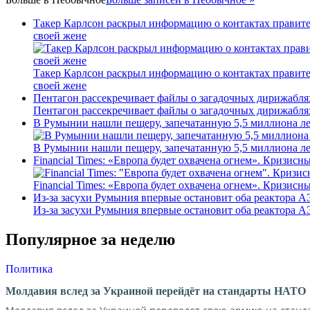
Такер Карлсон раскрыл информацию о контактах правите
своей жене
Такер Карлсон раскрыл информацию о контактах правите
своей жене
Пентагон рассекречивает файлы о загадочных дирижабля
Пентагон рассекречивает файлы о загадочных дирижабля
В Румынии нашли пещеру, запечатанную 5,5 миллиона лет
В Румынии нашли пещеру, запечатанную 5,5 миллиона лет
Financial Times: «Европа будет охвачена огнем». Кризис
Financial Times: «Европа будет охвачена огнем». Кризис
Из-за засухи Румыния впервые остановит оба реактора 
Из-за засухи Румыния впервые остановит оба реактора 
Популярное за неделю
Политика
Молдавия вслед за Украиной перейдёт на стандарты НАТО