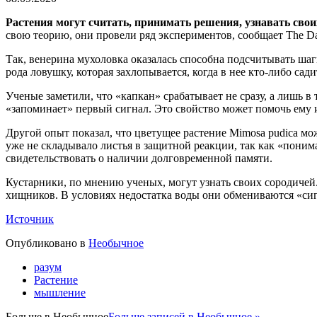
Растения могут считать, принимать решения, узнавать сво
свою теорию, они провели ряд экспериментов, сообщает The Dai
Так, венерина мухоловка оказалась способна подсчитывать шаг
рода ловушку, которая захлопывается, когда в нее кто-либо сади
Ученые заметили, что «капкан» срабатывает не сразу, а лишь в
«запоминает» первый сигнал. Это свойство может помочь ему
Другой опыт показал, что цветущее растение Mimosa pudica мож
уже не складывало листья в защитной реакции, так как «понима
свидетельствовать о наличии долговременной памяти.
Кустарники, по мнению ученых, могут узнать своих сородичей
хищников. В условиях недостатка воды они обмениваются «си
Источник
Опубликовано в
Необычное
разум
Растение
мышление
Больше в
Необычное
Больше записей в Необычное »