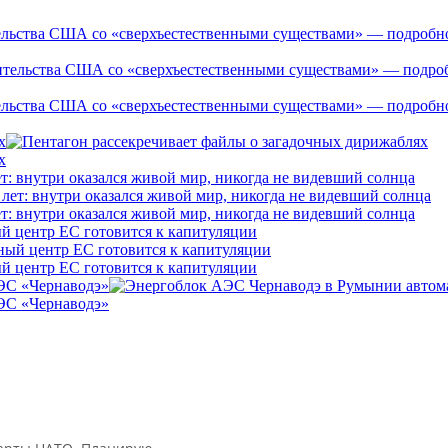
льства США со «сверхъестественными существами» — подробност
льства США со «сверхъестественными существами» — подробност
х
х
: внутри оказался живой мир, никогда не видевший солнца
: внутри оказался живой мир, никогда не видевший солнца
ный центр ЕС готовится к капитуляции
ный центр ЕС готовится к капитуляции
АЭС «Чернаводэ»
АЭС «Чернаводэ»