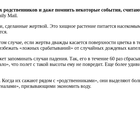
их родственников и даже помнить некоторые события, считаю
ly Mail.
и, сделанные жертвой. Это хищное растение питается насекомым
тся.
 том случае, если жертва дважды касается поверхности цветка в 
 избежать «ложных срабатываний» от случайных дождевых капел
ет запоминать случаи падения. Так, его в течение 60 раз сбрас
ло», что полет с такой высоты ему не повредит. Еще более удиви
. Когда их сажают рядом с «родственниками», они выделяют бо
гналами», призывающими экономить воду.