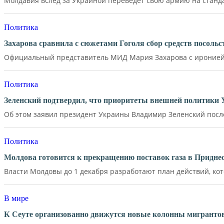
Молдавия вслед за Украиной переведет свою армию на станд
Политика
Захарова сравнила с сюжетами Гоголя сбор средств посол
Официальный представитель МИД Мария Захарова с иронией 
Политика
Зеленский подтвердил, что приоритеты внешней политики
Об этом заявил президент Украины Владимир Зеленский после 
Политика
Молдова готовится к прекращению поставок газа в Придне
Власти Молдовы до 1 декабря разработают план действий, кот
В мире
К Сеуте организованно движутся новые колонны мигрантов