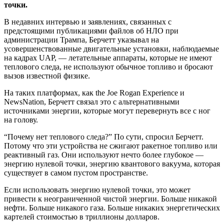
точки.
В недавних интервью и заявлениях, связанных с
предстоящими публикациями файлов об НЛО при
администрации Трампа, Берчетт указывал на
усовершенствованные двигательные установки, наблюдаемые
на кадрах UAP, — летательные аппараты, которые не имеют
теплового следа, не используют обычное топливо и бросают
вызов известной физике.
На таких платформах, как the Joe Rogan Experience и
NewsNation, Берчетт связал это с альтернативными
источниками энергии, которые могут перевернуть все с ног
на голову.
“Почему нет теплового следа?” По сути, спросил Берчетт.
Потому что эти устройства не сжигают ракетное топливо или
реактивный газ. Они используют нечто более глубокое —
энергию нулевой точки, энергию квантового вакуума, которая
существует в самом пустом пространстве.
Если использовать энергию нулевой точки, это может
привести к неограниченной чистой энергии. Больше никакой
нефти. Больше никакого газа. Больше никаких энергетических
картелей стоимостью в триллионы долларов.