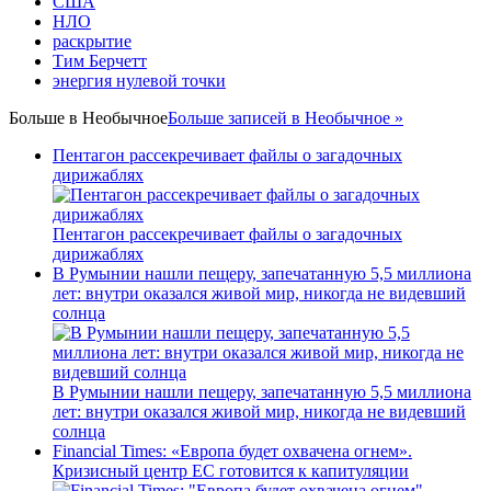
США
НЛО
раскрытие
Тим Берчетт
энергия нулевой точки
Больше в
Необычное
Больше записей в Необычное »
Пентагон рассекречивает файлы о загадочных
дирижаблях
Пентагон рассекречивает файлы о загадочных
дирижаблях
В Румынии нашли пещеру, запечатанную 5,5 миллиона
лет: внутри оказался живой мир, никогда не видевший
солнца
В Румынии нашли пещеру, запечатанную 5,5 миллиона
лет: внутри оказался живой мир, никогда не видевший
солнца
Financial Times: «Европа будет охвачена огнем».
Кризисный центр ЕС готовится к капитуляции