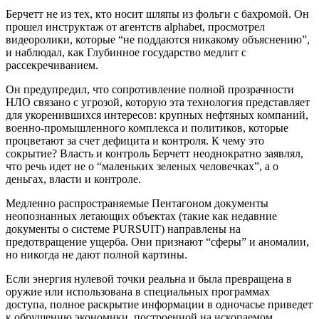
Берчетт не из тех, кто носит шляпы из фольги с бахромой. Он
прошел инструктаж от агентств alphabet, просмотрел
видеоролики, которые “не поддаются никакому объяснению”,
и наблюдал, как Глубинное государство медлит с
рассекречиванием.
Он предупредил, что сопротивление полной прозрачности
НЛО связано с угрозой, которую эта технология представляет
для укоренившихся интересов: крупных нефтяных компаний,
военно-промышленного комплекса и политиков, которые
процветают за счет дефицита и контроля. К чему это
сокрытие? Власть и контроль Берчетт неоднократно заявлял,
что речь идет не о “маленьких зеленых человечках”, а о
деньгах, власти и контроле.
Медленно распространяемые Пентагоном документы
неопознанных летающих объектах (такие как недавние
документы о системе PURSUIT) направлены на
предотвращение ущерба. Они признают “сферы” и аномалии,
но никогда не дают полной картины.
Если энергия нулевой точки реальна и была превращена в
оружие или использована в специальных программах
доступа, полное раскрытие информации в одночасье приведет
к обрушению экономики, построенной на ископаемом