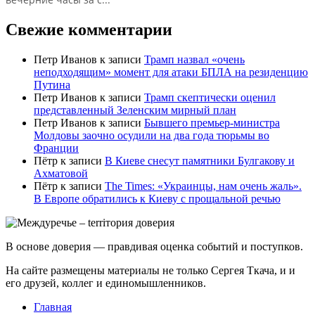
Свежие комментарии
Петр Иванов
к записи
Трамп назвал «очень
неподходящим» момент для атаки БПЛА на резиденцию
Путина
Петр Иванов
к записи
Трамп скептически оценил
представленный Зеленским мирный план
Петр Иванов
к записи
Бывшего премьер-министра
Молдовы заочно осудили на два года тюрьмы во
Франции
Пётр
к записи
В Киеве снесут памятники Булгакову и
Ахматовой
Пётр
к записи
Тhe Times: «Украинцы, нам очень жаль».
В Европе обратились к Киеву с прощальной речью
В основе доверия — правдивая оценка событий и поступков.
На сайте размещены материалы не только Сергея Ткача, и и
его друзей, коллег и единомышленников.
Главная