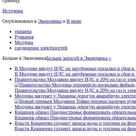
границу.
Источник
Опубликовано в
Экономика
и
В мире
украина
Румыния
Молдова
соединение электросетей
Больше в
Экономика
Больше записей в Экономика »
В Молдове введут НДС на зарубежные посылки и сбор в 
В Молдове введут НДС на зарубежные посылки и сбор в 
Правительство Молдавии введет НДС в 20% на газ и эле
Правительство Молдавии введет НДС в 20% на газ и эле
Молдова закупает у Украины дорогую аварийную электроэ
Молдова закупает у Украины дорогую аварийную электроэ
Кишинев обязал Приднестровье формировать обязательны
Кишинев обязал Приднестровье формировать обязательны
Власти Кишинева создают запасы воды и топлива на фон
Власти Кишинева создают запасы воды и топлива на фон