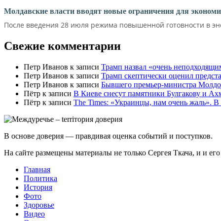
Молдавские власти вводят новые ограничения для экономи
После введения 28 июля режима повышенной готовности в эне
Свежие комментарии
Петр Иванов
к записи
Трамп назвал «очень неподходящи
Петр Иванов
к записи
Трамп скептически оценил предс
Петр Иванов
к записи
Бывшего премьер-министра Молдов
Пётр
к записи
В Киеве снесут памятники Булгакову и Ах
Пётр
к записи
Тhe Times: «Украинцы, нам очень жаль». В
В основе доверия — правдивая оценка событий и поступков.
На сайте размещены материалы не только Сергея Ткача, и и ег
Главная
Политика
История
Фото
Здоровье
Видео