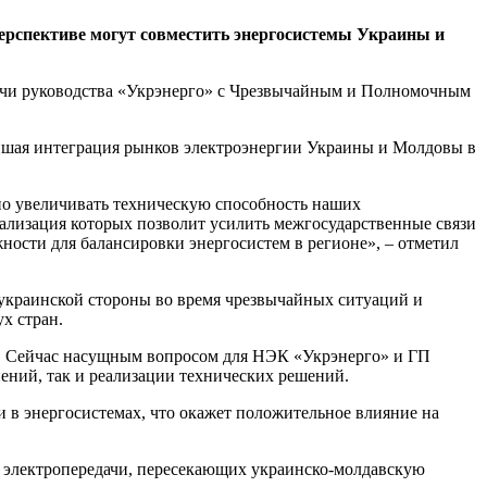
ерспективе могут совместить энергосистемы Украины и
тречи руководства «Укрэнерго» с Чрезвычайным и Полномочным
ейшая интеграция рынков электроэнергии Украины и Молдовы в
жно увеличивать техническую способность наших
реализация которых позволит усилить межгосударственные связи
ности для балансировки энергосистем в регионе», – отметил
 украинской стороны во время чрезвычайных ситуаций и
х стран.
. Сейчас насущным вопросом для НЭК «Укрэнерго» и ГП
нений, так и реализации технических решений.
 в энергосистемах, что окажет положительное влияние на
й электропередачи, пересекающих украинско-молдавскую