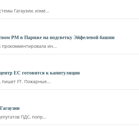
емы Гагаузии, изме...
ьством РМ в Париже на подсветку Эйфелевой башни
прокомментировала ин...
й центр ЕС готовится к капитуляции
пишет FT. Пожарные...
Гагаузии
путатов ПДС, попр...