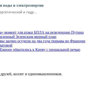
и воды и электроэнергии
ргетической и гидр...
м» момент для атаки БПЛА на резиденцию Путина
тавленный Зеленским мирный план
ы заочно осудили на два года тюрьмы во Франции
матовой
 Европе обратились к Киеву с прощальной речью
о друзей, коллег и единомышленников.