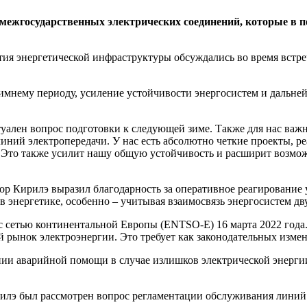
ежгосударственных электрических соединений, которые в п
вития энергетической инфраструктуры обсуждались во время вс
зимнему периоду, усиление устойчивости энергосистем и дальн
туален вопрос подготовки к следующей зиме. Также для нас ва
линий электропередачи. У нас есть абсолютно четкие проекты, 
 Это также усилит нашу общую устойчивость и расширит возмож
ор Кирилэ выразил благодарность за оперативное реагирование
 энергетике, особенно – учитывая взаимосвязь энергосистем дву
сетью континентальной Европы (ENTSO-E) 16 марта 2022 года
ий рынок электроэнергии. Это требует как законодательных изме
ии аварийной помощи в случае излишков электрической энергии
ирилэ был рассмотрен вопрос регламентации обслуживания лини