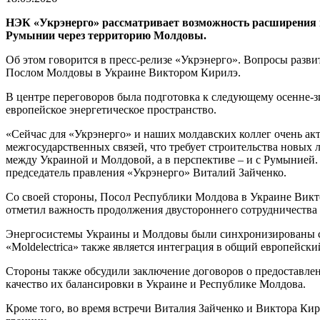
НЭК «Укрэнерго» рассматривает возможность расширения м
Румынии через территорию Молдовы.
Об этом говорится в пресс-релизе «Укрэнерго». Вопросы раз
Послом Молдовы в Украине Виктором Кирилэ.
В центре переговоров была подготовка к следующему осенне-
европейское энергетическое пространство.
«Сейчас для «Укрэнерго» и наших молдавских коллег очень ак
межгосударственных связей, что требует строительства новых 
между Украиной и Молдовой, а в перспективе – и с Румынией.
председатель правления «Укрэнерго» Виталий Зайченко.
Со своей стороны, Посол Республики Молдова в Украине Викт
отметил важность продолжения двустороннего сотрудничества в
Энергосистемы Украины и Молдовы были синхронизированы с 
«Moldelectrica» также является интеграция в общий европейск
Стороны также обсудили заключение договоров о предоставлен
качество их балансировки в Украине и Республике Молдова.
Кроме того, во время встречи Виталия Зайченко и Виктора К