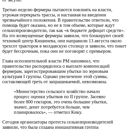
Третью неделю фермеры пытаются повлиять на власти,
угрожая перекрыть трассы, и настаивая на введении
чрезвычайного положения. В правительстве ответили, что
помощь будет оказана, но не в том объеме, которые ждут
сельхозпроизводители, так как «в бюджете дефицит средств».
На это возмущенные фермеры заявили, что блокируют своей
техникой центр Кишинева, они направили 13 августа около
трехсот тракторов в молдавскую столицу и заявили, что пикет
будет бессрочным, пока они не поговорят с премьером.
Глава исполнительной власти РМ напомнил, что
правительство распорядилось о выплате компенсаций
фермерам, зарегистрировавшим убытки по зерновым
культурам I группы. Однако увеличение этой суммы,
составляющей треть от запрашиваемой, невозможна.
«Министерство сельского хозяйство начало
процесс оценки убытков по II группе. Засеяно
более 800 гектаров, это очень большие убытки,
значит, денег потребуется больше, чем
планировалось», — отметил Кику.
Сегодня организаторы протеста сельхозпроизводителей
заявили, что была создана инициативная группа