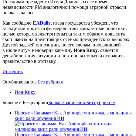
По словам президента Игоря Додона, за все время
независимости РМ аналогичной помощи аграрной отрасли
не оказывалось.
Как сообщало
EADaily
, глава государства убежден, что
за акциями протеста фермеров стоят конкретные политики,
целью которых является попытка таким образом повысить
свои шансы на предстоящих осенью президентских выборах.
Другой задачей оппозиции, по его словам, провалившей
в июле вотум недоверия кабмину
Иона Кику
, является
дестабилизация ситуации и повторная попытка отправить
правительство в отставку.
Источник
Опубликовано в
Без рубрики
Ион Кику
Больше в
Без рубрики
Больше записей в Без рубрики »
Проект «Панама»: Как Anthropic уничтожала миллионы
книг ради обучения ИИ
Проект «Панама»: Как Anthropic уничтожала миллионы