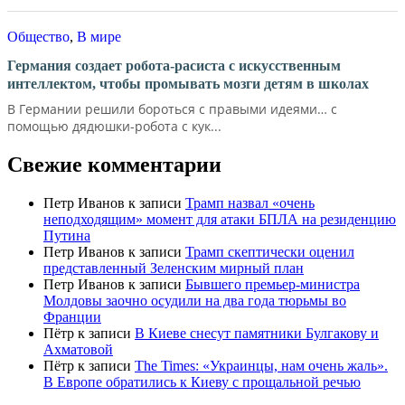
Общество
,
В мире
Германия создает робота-расиста с искусственным
интеллектом, чтобы промывать мозги детям в школах
В Германии решили бороться с правыми идеями… с
помощью дядюшки-робота с кук...
Свежие комментарии
Петр Иванов
к записи
Трамп назвал «очень
неподходящим» момент для атаки БПЛА на резиденцию
Путина
Петр Иванов
к записи
Трамп скептически оценил
представленный Зеленским мирный план
Петр Иванов
к записи
Бывшего премьер-министра
Молдовы заочно осудили на два года тюрьмы во
Франции
Пётр
к записи
В Киеве снесут памятники Булгакову и
Ахматовой
Пётр
к записи
Тhe Times: «Украинцы, нам очень жаль».
В Европе обратились к Киеву с прощальной речью