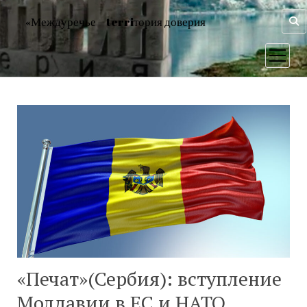
«Междуречье – terriтория доверия
открыт
меню
«Печат»(Сербия): вступление
Молдавии в ЕС и НАТО