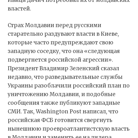
Ивица Дачич потребовал их от молдавских
властей.
Страх Молдавии перед русскими
старательно раздувают власти в Киеве,
которые часто предупреждают свою
западную соседку, что она «следующая
подвергнется российской агрессии».
Президент Владимир Зеленский сказал
недавно, что разведывательные службы
Украины разоблачили российский план по
уничтожению Молдавии, и подобные
сообщения также публикуют западные
СМИ. Так, Washington Post написал, что
российская ФСБ готовится свергнуть
нынешнюю проевроатлантистскую власть
в Молдавии и заменить ее на лидера