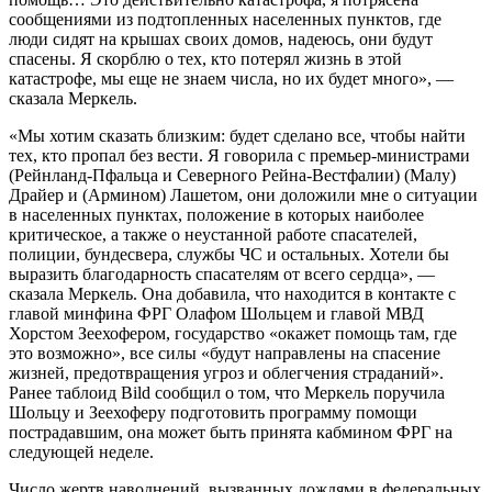
сообщениями из подтопленных населенных пунктов, где
люди сидят на крышах своих домов, надеюсь, они будут
спасены. Я скорблю о тех, кто потерял жизнь в этой
катастрофе, мы еще не знаем числа, но их будет много», —
сказала Меркель.
«Мы хотим сказать близким: будет сделано все, чтобы найти
тех, кто пропал без вести. Я говорила с премьер-министрами
(Рейнланд-Пфальца и Северного Рейна-Вестфалии) (Малу)
Драйер и (Армином) Лашетом, они доложили мне о ситуации
в населенных пунктах, положение в которых наиболее
критическое, а также о неустанной работе спасателей,
полиции, бундесвера, службы ЧС и остальных. Хотели бы
выразить благодарность спасателям от всего сердца», —
сказала Меркель.
Она добавила, что находится в контакте с
главой минфина ФРГ Олафом Шольцем и главой МВД
Хорстом Зеехофером, государство «окажет помощь там, где
это возможно», все силы «будут направлены на спасение
жизней, предотвращения угроз и облегчения страданий».
Ранее таблоид Bild сообщил о том, что Меркель поручила
Шольцу и Зеехоферу подготовить программу помощи
пострадавшим, она может быть принята кабмином ФРГ на
следующей неделе.
Число жертв наводнений, вызванных дождями в федеральных