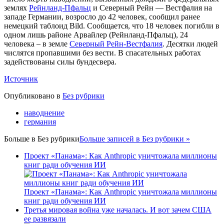
землях
Рейнланд-Пфальц
и Северный Рейн — Вестфалия на
западе Германии, возросло до 42 человек, сообщил ранее
немецкий таблоид Bild. Сообщается, что 18 человек погибли в
одном лишь районе Арвайлер (Рейнланд-Пфальц), 24
человека – в земле
Северный Рейн-Вестфалия
. Десятки людей
числятся пропавшими без вести. В спасательных работах
задействованы силы бундесвера.
Источник
Опубликовано в
Без рубрики
наводнение
германия
Больше в
Без рубрики
Больше записей в Без рубрики »
Проект «Панама»: Как Anthropic уничтожала миллионы
книг ради обучения ИИ
Проект «Панама»: Как Anthropic уничтожала миллионы
книг ради обучения ИИ
Третья мировая война уже началась. И вот зачем США
ее развязали