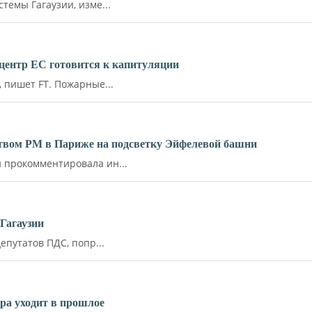
емы Гагаузии, изме...
й центр ЕС готовится к капитуляции
пишет FT. Пожарные...
ьством РМ в Париже на подсветку Эйфелевой башни
прокомментировала ин...
Гагаузии
путатов ПДС, попр...
ара уходит в прошлое