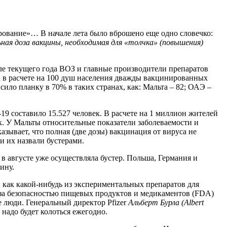
ование»… В начале лета было вброшено еще одно словечко:
ная доза вакцины, необходимая для «толчка» (повышения)
але текущего года ВОЗ и главные производители препаратов
, а в расчете на 100 душ населения дважды вакцинированных
ило планку в 70% в таких странах, как: Мальта – 82; ОАЭ –
9 составило 15.527 человек. В расчете на 1 миллион жителей
ек. У Мальты относительные показатели заболеваемости и
азывает, что полная (две дозы) вакцинация от вируса не
 их назвали бустерами.
 августе уже осуществляла бустер. Польша, Германия и
ину.
, как какой-нибудь из экспериментальных препаратов для
 за безопасностью пищевых продуктов и медикаментов (FDA)
 люди. Генеральный директор Pfizer
Альберт Бурла (Albert
 надо будет колоться ежегодно.