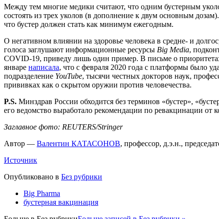
Между тем многие медики считают, что одним бустерным уколо
состоять из трех уколов (в дополнение к двум основным дозам)
что бустер должен стать как минимум ежегодным.
О негативном влиянии на здоровье человека в средне- и долго
голоса заглушают информационные ресурсы
Big Media
, подкон
COVID-19, приведу лишь один пример. В письме о приоритета
январе
написала
, что с февраля 2020 года с платформы было у
подразделение
YouTube
, тысячи честных докторов наук, профе
прививках как о скрытом оружии против человечества.
P.S.
Минздрав России обходится без терминов «бустер», «буст
его ведомство выработало рекомендации по ревакцинации от кор
Заглавное фото: REUTERS/Stringer
Автор —
Валентин КАТАСОНОВ
, профессор, д.э.н., председ
Источник
Опубликовано в
Без рубрики
Big Pharma
бустерная вакцинация
Больше в
Без рубрики
Больше записей в Без рубрики »