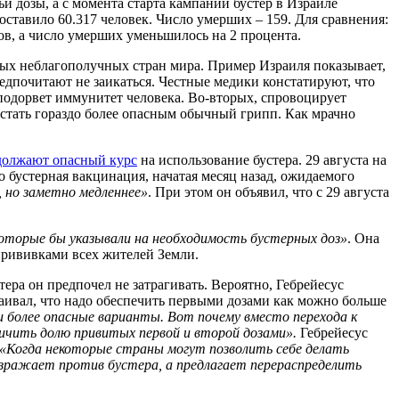
и дозы, а с момента старта кампании бустер в Израиле
ставило 60.317 человек. Число умерших – 159. Для сравнения:
ов, а число умерших уменьшилось на 2 процента.
амых неблагополучных стран мира. Пример Израиля показывает,
едпочитают не заикаться. Честные медики констатируют, что
 подорвет иммунитет человека. Во-вторых, спровоцирует
стать гораздо более опасным обычный грипп. Как мрачно
должают опасный курс
на использование бустера. 29 августа на
о бустерная вакцинация, начатая месяц назад, ожидаемого
 но заметно медленнее»
. При этом он объявил, что с 29 августа
оторые бы указывали на необходимость бустерных доз»
. Она
 прививками всех жителей Земли.
ера он предпочел не затрагивать. Вероятно, Гебрейесус
таивал, что надо обеспечить первыми дозами как можно больше
 более опасные варианты. Вот почему вместо перехода к
личить долю привитых первой и второй дозами».
Гебрейесус
«Когда некоторые страны могут позволить себе делать
 возражает против бустера, а предлагает перераспределить