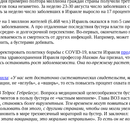
одня примерно полтора миллиона граждан страны получили треть
в пока незаметно. За неделю 23-30 августа число заболевших со
ть за неделю число заболевших в Израиле выросло на 17 процент
 на 1 миллион жителей (6.468 чел.) Израиль оказался в топ-5 с
заболеванием. А про отдаленные последствия бустера власти пр
 средне- и долгосрочной перспективе. Во-первых, окончательно
еваемость и смертность от других инфекций. Например, может 
ить, а бустерами добивать.
орректировать политику борьбы с COVID-19, власти Израиля
про
тва здравоохранения Израиля профессор
Нахман Аш
признал, чт
сь остановить рост заболеваемости. Она по-прежнему растет,
вила
:
«У нас нет достаточно систематических свидетельств, к
ации, не «вглубь», а «вширь», то есть повысить процент охвата
З
Тедрос Гебрейесус
. Вопроса медицинской целесообразности буст
ументов в пользу бустера ее «частным мнением». Глава ВОЗ нас
становясь более вирулентным. Тем временем могут появиться и
льзовать для этого, с другими странами, чтобы они могли уве
новить в мире трехмесячный мораторий на бустер. И заключил:
го этапа вакцинации, это морально неправильно». То есть он не