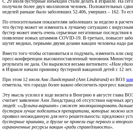
С 29 июля бустерные инъекции стали делать в Израиле. На сег
получили более двух миллионов человек. Положительных сдвиго
неделей раньше было заболевших 52.406, умерших – 162. То ес
По относительным показателям заболевших за неделю в расчете
что бустер может не изменить к лучшему ситуацию с вирусным 
бустер может иметь очень серьезные негативные последствия в
появление новых штаммов COVID-19. В-третьих, повысит забол
шутят медики, первыми двумя дозами вакцин человека надо ран
Вместо того чтобы остановиться и подумать, изменить или ск
пресс-конференции высокопоставленный чиновник Министерс
результата не дала. Он выразился весьма витиевато:
«Нам удало
в Израиле начали прививку бустерной вакциной детей с 12 лет.
При этом 12 июля
Анн Линдстранд (Ann Lindstrand)
из ВОЗ
зая
отметила, что гораздо более важно обеспечить прогресс вакцин
Эту мысль усилил в ходе визита в Венгрию в августе глава ВО
считает заявление Анн Линдстранд об отсутствии научных арг
людей:
«»Дельта-вариант» сможет эволюционировать дальше, 
бустерам лучше поделиться препаратами, которые можно испо
проявил неожиданную для него решительность: предложил уста
бустерные прививки, а другие не провели еще первого и второ
ограниченные ресурсы вакцин «ради справедливости»
.