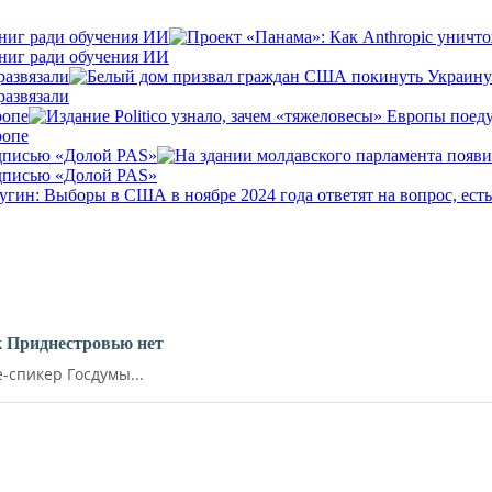
книг ради обучения ИИ
книг ради обучения ИИ
развязали
развязали
ропе
ропе
адписью «Долой PAS»
адписью «Долой PAS»
к Приднестровью нет
-спикер Госдумы...