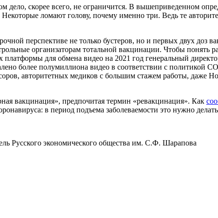
м дело, скорее всего, не ограничится. В вышеприведенном опред
. Некоторые ломают голову, почему именно три. Ведь те авторите
срочной перспективе не только бустеров, но и первых двух доз в
трольные организаторам тотальной вакцинации. Чтобы понять р
х платформы для обмена видео на 2021 год генеральный директ
далено более полумиллиона видео в соответствии с политикой C
ссоров, авторитетных медиков с большим стажем работы, даже Н
ерная вакцинация», предпочитая термин «ревакцинация». Как
со
онавируса: в период подъема заболеваемости это нужно делать р
атель Русского экономического общества им. С.Ф. Шарапова