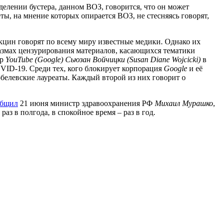
елении бустера, данном ВОЗ, говорится, что он может
ты, на мнение которых опирается ВОЗ, не стесняясь говорят,
акцин говорят по всему миру известные медики. Однако их
азмах цензурирования материалов, касающихся тематики
ор
YouTube (Google) Сьюзан Войчицки (Susan Diane Wojcicki)
в
OVID-19. Среди тех, кого блокирует корпорация
Google
и её
обелевские лауреаты. Каждый второй из них говорит о
общил
21 июня министр здравоохранения РФ
Михаил Мурашко
,
аз в полгода, в спокойное время – раз в год.