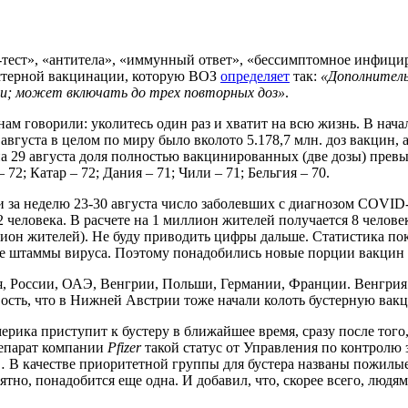
тест», «антитела», «иммунный ответ», «бессимптомное инфицир
бустерной вакцинации, которую ВОЗ
определяет
так:
«Дополнитель
ции; может включать до трех повторных доз»
.
нам говорили: уколитесь один раз и хватит на всю жизнь. В нач
ец августа в целом по миру было вколото 5.178,7 млн. доз вакцин
а 29 августа доля полностью вакцинированных (две дозы) превыс
72; Катар – 72; Дания – 71; Чили – 71; Бельгия – 70.
за неделю 23-30 августа число заболевших с диагнозом COVID-1
82 человека. В расчете на 1 миллион жителей получается 8 челов
лион жителей). Не буду приводить цифры дальше. Статистика пок
е штаммы вируса. Поэтому понадобились новые порции вакцин и
, России, ОАЭ, Венгрии, Польши, Германии, Франции. Венгрия в
вость, что в Нижней Австрии тоже начали колоть бустерную вакц
мерика приступит к бустеру в ближайшее время, сразу после того
репарат компании
Pfizer
такой статус от Управления по контролю
… В качестве приоритетной группы для бустера названы пожилые
оятно, понадобится еще одна. И добавил, что, скорее всего, людям