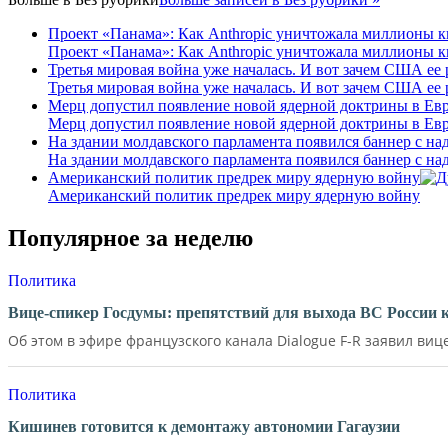
Проект «Панама»: Как Anthropic уничтожала миллионы 
Проект «Панама»: Как Anthropic уничтожала миллионы 
Третья мировая война уже началась. И вот зачем США ее 
Третья мировая война уже началась. И вот зачем США ее 
Мерц допустил появление новой ядерной доктрины в Ев
Мерц допустил появление новой ядерной доктрины в Ев
На здании молдавского парламента появился баннер с н
На здании молдавского парламента появился баннер с н
Американский политик предрек миру ядерную войну
Американский политик предрек миру ядерную войну
Популярное за неделю
Политика
Вице-спикер Госдумы: препятствий для выхода ВС России 
Об этом в эфире французского канала Dialogue F-R заявил вице
Политика
Кишинев готовится к демонтажу автономии Гагаузии