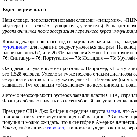
Будет ли результат?
Наш словарь пополняется новыми словами: «пандемия», «ПЦР-
«бустер» (англ.
booster
– ускоритель, усилитель). Речь идет о 
уровня антител после завершения первичного курса иммуниза
Когда в декабре прошлого года вакцинация начиналась, гражда
«уточнили»
: для гарантии следует уколоться два раза. На кон
насчитывалось 67, или 26,9% населения Земли. По состоянию н
76; Сингапур – 76; Португалия — 73; Исландия — 73; Уругвай – 
Ожидаемого чуда нигде не произошло. Например, в Португалии 
это 1.528 человек. Умерло за ту же неделю с таким диагнозом 
смертности составили за ту же неделю 711 и 9 человек (на мил
защищает. Тут же нашли «объяснение»: во всем виноваты новы
Летом о необходимости бустеров заявили власти США, Израиля
Франция обещают начать его в сентябре. 30 августа прошла но
Президент США Джо Байден в середине августа
заявил
, что А
прививок получит статус полноценной вакцины. 23 августа п
получил и можно ожидать, что в сентябре в Америке начнётся
Bourla)
ещё в апреле
говорил
, что после двух доз вакцины, вер