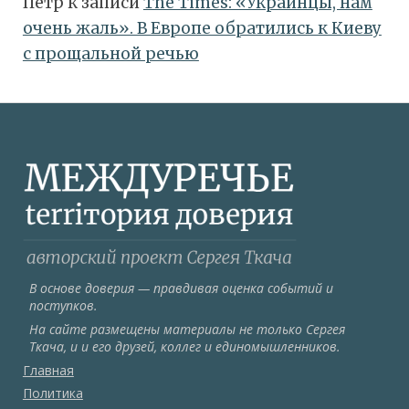
Пётр
к записи
Тhe Times: «Украинцы, нам
очень жаль». В Европе обратились к Киеву
с прощальной речью
В основе доверия — правдивая оценка событий и
поступков.
На сайте размещены материалы не только Сергея
Ткача, и и его друзей, коллег и единомышленников.
Главная
Политика