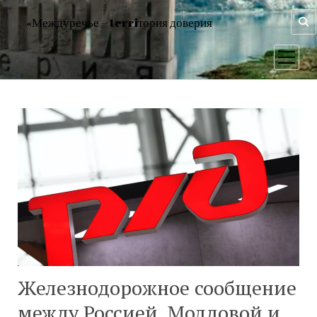
«Междуречье – terriтория доверия
открыт
меню
Железнодорожное сообщение
между Россией, Молдовой и