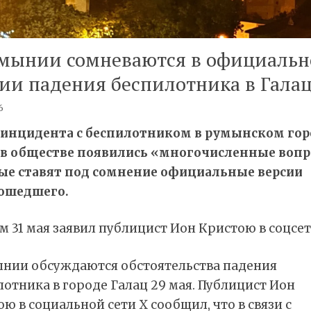
умынии сомневаются в официальн
ии падения беспилотника в Гала
6
 инцидента с беспилотником в румынском гор
 в обществе появились «многочисленные вопр
ые ставят под сомнение официальные версии
ошедшего.
м 31 мая заявил публицист Ион Кристою в соцсет
ынии обсуждаются обстоятельства падения
отника в городе Галац 29 мая. Публицист Ион
ю в социальной сети X сообщил, что в связи с