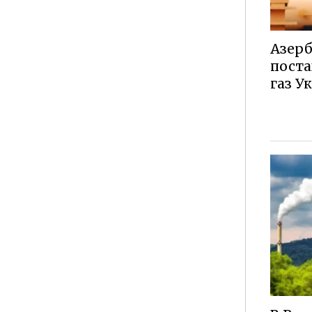
Азерб
пост
газ У