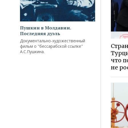
Пушкин в Молдавии.
Последняя дуэль
Документально-художественный
Стран
фильм о "бессарабской ссылке"
А.С.Пушкина.
Турци
что п
не ро