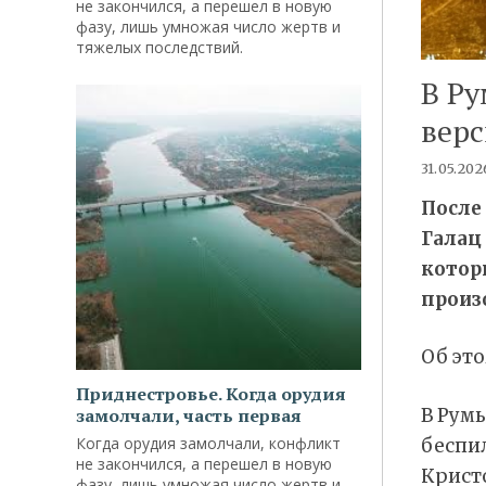
не закончился, а перешел в новую
фазу, лишь умножая число жертв и
тяжелых последствий.
В Р
верс
31.05.202
После
Галац
котор
произ
Об это
Приднестровье. Когда орудия
В Рум
замолчали, часть первая
Когда орудия замолчали, конфликт
беспил
не закончился, а перешел в новую
Кристо
фазу, лишь умножая число жертв и