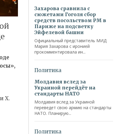
ой
це
оде
осы»,
и Х.