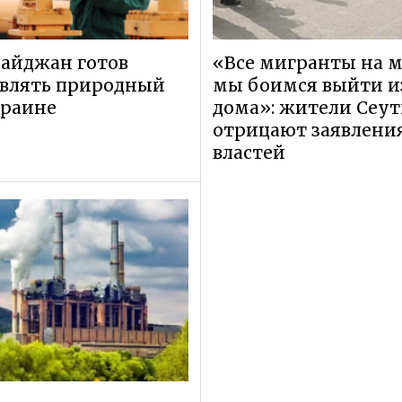
айджан готов
«Все мигранты на м
авлять природный
мы боимся выйти и
краине
дома»: жители Сеу
отрицают заявлени
властей