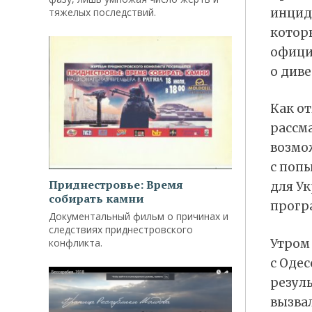
инцид
тяжелых последствий.
котор
официа
о диве
Как о
рассм
возмо
с поп
Приднестровье: Время
для У
собирать камни
прогр
Документальный фильм о причинах и
следствиях приднестровского
Утром 
конфликта.
с Одес
резул
вызвал