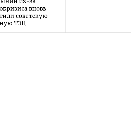
мынии из-за
окризиса вновь
тили советскую
ьную ТЭЦ