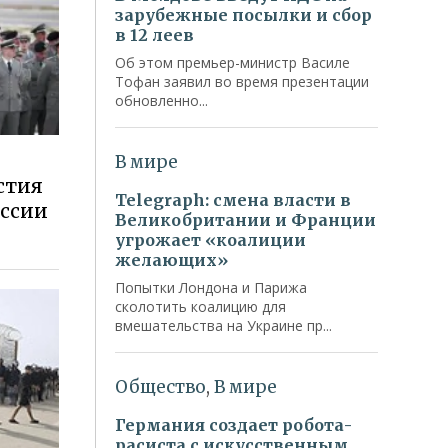
стия
оссии