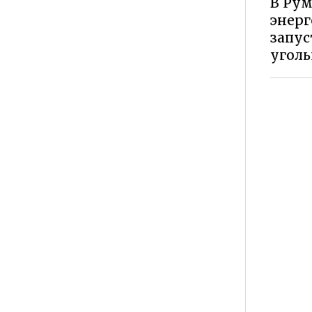
В Ру
энерг
запус
угол