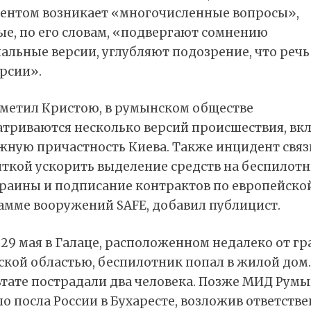
ентом возникает «многочисленные вопросы»,
ые, по его словам, «подвергают сомнению
льные версии, углубляют подозрение, что речь
рсии».
тметил Кристою, в румынском обществе
атриваются несколько версий происшествия, вк
жную причастность Киева. Также инцидент свя
ыткой ускорить выделение средств на беспилот
краины и подписание контрактов по европейско
амме вооружений SAFE, добавил публицист.
29 мая в Галаце, расположенном недалеко от г
ской областью, беспилотник попал в жилой дом.
ьтате пострадали два человека. Позже МИД Рум
о посла России в Бухаресте, возложив ответств