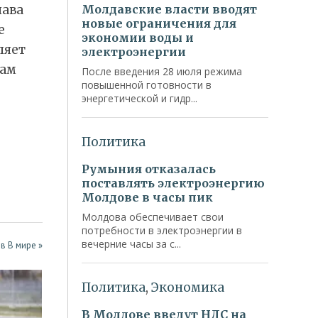
лава
е
ляет
вам
в В мире »