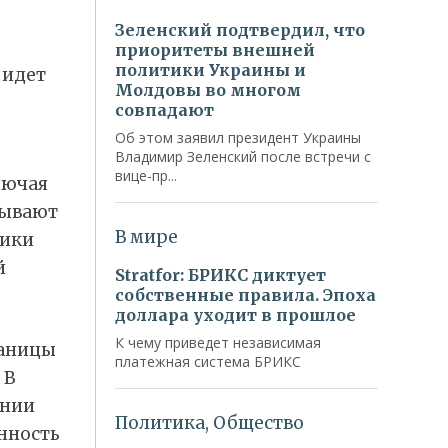
 идет
лючая
зывают
ники
й
раницы
 В
ынии
енность