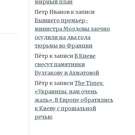
мирный план
Петр Иванов
к записи
Бывшего премьер-
министра Молдовы заочно
осудили на два года
тюрьмы во Франции
Пётр
к записи
В Киеве
снесут памятники
Булгакову и Ахматовой
Пётр
к записи
Тhe Times:
«Украинцы, нам очень
жаль». В Европе обратились
к Киеву с прощальной
речью