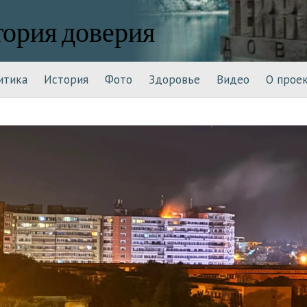
тория доверия
итика
История
Фото
Здоровье
Видео
О прое