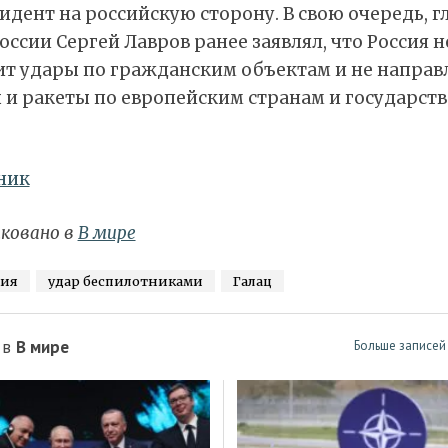
идент на российскую сторону. В свою очередь, г
ссии Сергей Лавров ранее заявлял, что Россия н
ит удары по гражданским объектам и не направ
 и ракеты по европейским странам и государст
ник
ковано в
В мире
ия
удар беспилотниками
Галац
 в
В мире
Больше записей 