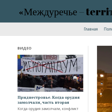
«Междуречье – terri
Главная
Пол
ВИДЕО
Приднестровье. Когда орудия
замолчали, часть вторая
Когда орудия замолчали, конфликт