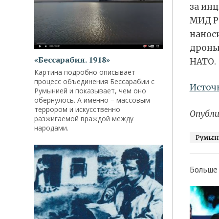
за инц
МИД Ро
нанос
дроны
«Бессарабия. 1918»
НАТО.
Картина подробно описывает
процесс объединения Бессарабии с
Источ
Румынией и показывает, чем оно
обернулось. А именно – массовым
террором и искусственно
Опубли
разжигаемой враждой между
народами.
Румын
Больше