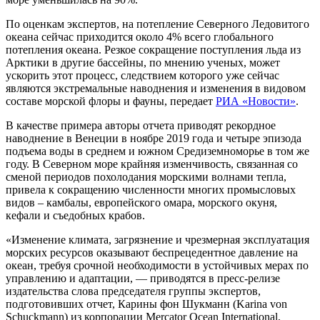
По оценкам экспертов, на потепление Северного Ледовитого
океана сейчас приходится около 4% всего глобального
потепления океана. Резкое сокращение поступления льда из
Арктики в другие бассейны, по мнению ученых, может
ускорить этот процесс, следствием которого уже сейчас
являются экстремальные наводнения и изменения в видовом
составе морской флоры и фауны,
передает
РИА «Новости»
.
В качестве примера авторы отчета приводят рекордное
наводнение в Венеции в ноябре 2019 года и четыре эпизода
подъема воды в среднем и южном Средиземноморье в том же
году. В Северном море крайняя изменчивость, связанная со
сменой периодов похолодания морскими волнами тепла,
привела к сокращению численности многих промысловых
видов – камбалы, европейского омара, морского окуня,
кефали и съедобных крабов.
«Изменение климата, загрязнение и чрезмерная эксплуатация
морских ресурсов оказывают беспрецедентное давление на
океан, требуя срочной необходимости в устойчивых мерах по
управлению и адаптации, — приводятся в пресс-релизе
издательства слова председателя группы экспертов,
подготовивших отчет, Карины фон Шукманн (Karina von
Schuckmann) из корпорации Mercator Ocean International,