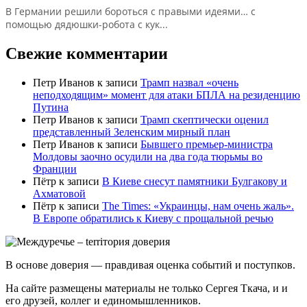
В Германии решили бороться с правыми идеями… с
помощью дядюшки-робота с кук...
Свежие комментарии
Петр Иванов
к записи
Трамп назвал «очень
неподходящим» момент для атаки БПЛА на резиденцию
Путина
Петр Иванов
к записи
Трамп скептически оценил
представленный Зеленским мирный план
Петр Иванов
к записи
Бывшего премьер-министра
Молдовы заочно осудили на два года тюрьмы во
Франции
Пётр
к записи
В Киеве снесут памятники Булгакову и
Ахматовой
Пётр
к записи
Тhe Times: «Украинцы, нам очень жаль».
В Европе обратились к Киеву с прощальной речью
В основе доверия — правдивая оценка событий и поступков.
На сайте размещены материалы не только Сергея Ткача, и и
его друзей, коллег и единомышленников.