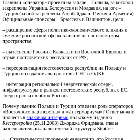
Главный «оператор» проекта на западе – Польша, за которой
закреплены Украина, Белоруссия и Молдавия, на юге –
Турция (за ней закреплены Азербайджан, Грузия и Армения).
Официальные спонсоры – Брюссель и Вашингтон, цели:
– расширение сферы политико-экономического влияния и
сужение российской сферы влияния на постсоветском
пространстве;
– вытеснение России с Кавказа и из Восточной Европы и
отрыв постсоветских республик от РФ ;
– переориентация постсоветских республик на Польшу и
Турцию и создание альтернативы СНГ и ОДКБ;
– интеграция региональной энергетической сферы,
инфраструктуры и рынков постсоветских республик с ЕС,
энерготранзит в обход России.
Почему именно Польше и Турции отведена роль операторов
«Восточного партнерства» и «Интермариума»? Ответ можно
прочесть в
знаковом интервью
польскому изданию
Rzeczpospolita
(25.11.2008) Джорджа Фридмана, главы
разведывательно-аналитической структуры Stratfor:
«…Стратегической проблемой является то, что Россия в