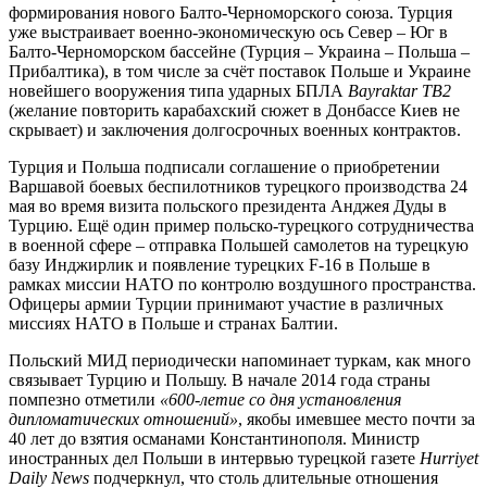
формирования нового Балто-Черноморского союза. Турция
уже выстраивает военно-экономическую ось Север – Юг в
Балто-Черноморском бассейне (Турция – Украина – Польша –
Прибалтика), в том числе за счёт поставок Польше и Украине
новейшего вооружения типа ударных БПЛА
Bayraktar TB2
(желание повторить карабахский сюжет в Донбассе Киев не
скрывает) и заключения долгосрочных военных контрактов.
Турция и Польша подписали соглашение о приобретении
Варшавой боевых беспилотников турецкого производства 24
мая во время визита польского президента Анджея Дуды в
Турцию. Ещё один пример польско-турецкого сотрудничества
в военной сфере – отправка Польшей самолетов на турецкую
базу Инджирлик и появление турецких F-16 в Польше в
рамках миссии НАТО по контролю воздушного пространства.
Офицеры армии Турции принимают участие в различных
миссиях НАТО в Польше и странах Балтии.
Польский МИД периодически напоминает туркам, как много
связывает Турцию и Польшу. В начале 2014 года страны
помпезно отметили
«600-летие со дня установления
дипломатических отношений»
, якобы имевшее место почти за
40 лет до взятия османами Константинополя. Министр
иностранных дел Польши в интервью турецкой газете
Hurriyet
Daily News
подчеркнул, что столь длительные отношения