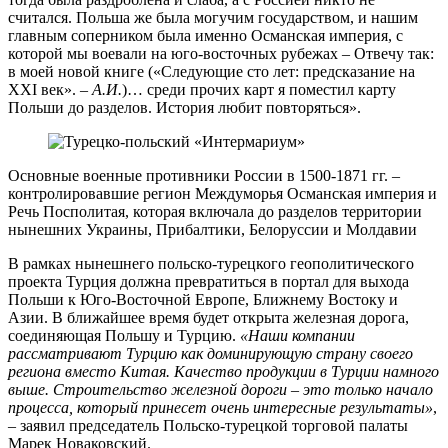
считался. Польша же была могучим государством, и нашим
главным соперником была именно Османская империя, с
которой мы воевали на юго-восточных рубежах – Отвечу так:
в моей новой книге («Следующие сто лет: предсказание на
XXI век». –
А.И.
)… среди прочих карт я поместил карту
Польши до разделов. История любит повторяться».
Основные военные противники России в 1500-1871 гг. –
контролировавшие регион Междуморья Османская империя и
Речь Посполитая, которая включала до разделов территории
нынешних Украины, Прибалтики, Белоруссии и Молдавии
В рамках нынешнего польско-турецкого геополитического
проекта Турция должна превратиться в портал для выхода
Польши к Юго-Восточной Европе, Ближнему Востоку и
Азии. В ближайшее время будет открыта железная дорога,
соединяющая Польшу и Турцию.
«Наши компании
рассматривают Турцию как доминирующую страну своего
региона вместо Китая. Качество продукции в Турции намного
выше. Строительство железной дороги – это только начало
процесса, который принесет очень интересные результаты»
,
– заявил председатель Польско-турецкой торговой палаты
Марек Новаковский.