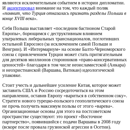
являются исключительным событием в истории дипломатии.
И
акцентировал
внимание на том, что каждый поляк
«помнит, что Турция отказалась признать разделы Польши в
конце XVIII века»
.
Себя Польша выставляет «последним бастионом Старой
Европы», борющимся с деструктивным влиянием
ультралевых либеральных транснационалов, поглотивших
остальной Евросоюз (за исключением самой Польши и
Венгрии). И «Интермариум» на основе Балто-Черноморского
союза с привлечением Турции может стать притягательным
для десятков миллионов сторонников «право-консервативных
ценностей» благодаря в том числе неоисламистской (Анкара)
и неохристианской (Варшава, Ватикан) идеологической
упаковке.
Стоит учесть и дальнейшее усиление Китая, которое может
заставить США и Россию сосредоточиться на этом
направлении, оставив Европу «вариться в собственном соку».
Стратеги нового турецко-польского геополитического союза
не прочь получить максимум пользы от этого «варева».
Организационные основы для этого на постсоветском
пространстве существуют: это проект «Восточное
партнерство», появившийся с подачи Варшавы в 2008 году
(вскоре после провала грузинской агрессии в Осетии).