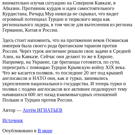
внимательно изучая ситуацию на Северном Кавказе, в
Абхазии. Противник курдов и идеи самостоятельного
Курдистана, Ричард Мур никогда не скрывал, что видит
огромный потенциал Турции и тюркского мира как
регионального лидера, в том числе для вытеснения из региона
Германии, Китая и России.
Здесь стоит напомнить, что на протяжении веков Османская
империя была своего рода британским тараном против
России. Через турок англичане решали свои задачи в Средней
Азии, на Кавказе. Сейчас они делают то же в Европе.
Например, на Украине, где британцы готовятся, по сути,
переиграть с помощью Турции Крымскую войну XIX века.
Что же касается поляков, то последние 20 лет под крышей
англосаксов и НАТО они, как и турки, занимались
укреплением национального государства. И теперь турки и
поляки с подачи англосаксов все активнее педалируют тему
начавшихся 600 лет назад взаимовыгодных отношений
Польши и Турции против России.
Автор —
Артём ИГНАТЬЕВ
Источник
Опубликовано в
В мире