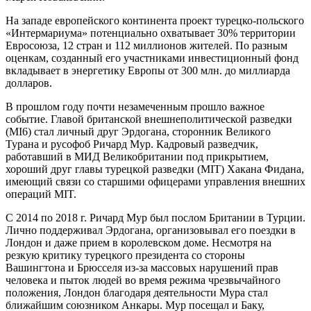
На западе европейского континента проект турецко-польского
«Интермариума» потенциально охватывает 30% территории
Евросоюза, 12 стран и 112 миллионов жителей. По разным
оценкам, созданный его участниками инвестиционный фонд
вкладывает в энергетику Европы от 300 млн. до миллиарда
долларов.
В прошлом году почти незамеченным прошло важное
событие. Главой британской внешнеполитической разведки
(MI6) стал личный друг Эрдогана, сторонник Великого
Турана и русофоб Ричард Мур. Кадровый разведчик,
работавший в МИД Великобритании под прикрытием,
хороший друг главы турецкой разведки (MIT) Хакана Фидана,
имеющий связи со старшими офицерами управления внешних
операций MIT.
С 2014 по 2018 г. Ричард Мур был послом Британии в Турции.
Лично поддерживал Эрдогана, организовывал его поездки в
Лондон и даже прием в королевском доме. Несмотря на
резкую критику турецкого президента со стороны
Вашингтона и Брюсселя из-за массовых нарушений прав
человека и пыток людей во время режима чрезвычайного
положения, Лондон благодаря деятельности Мура стал
ближайшим союзником Анкары. Мур посещал и Баку,