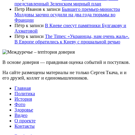
представленный Зеленским мирный план
Петр Иванов
к записи
Бывшего премьер-министра
Молдовы заочно осудили на два года тюрьмы во
Франции
Пётр
к записи
В Киеве снесут памятники Булгакову и
Ахматовой
Пётр
к записи
Тhe Times: «Украинцы, нам очень жаль».
В Европе обратились к Киеву с прощальной речью
В основе доверия — правдивая оценка событий и поступков.
На сайте размещены материалы не только Сергея Ткача, и и
его друзей, коллег и единомышленников.
Главная
Политика
История
Фото
Здоровье
Видео
О проекте
Контакты