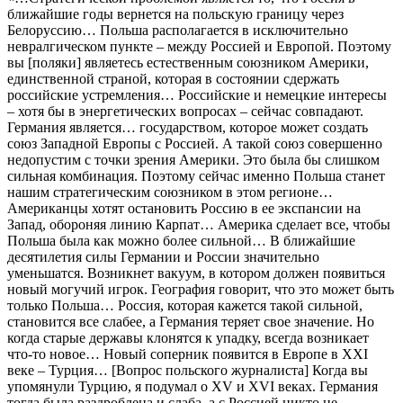
ближайшие годы вернется на польскую границу через
Белоруссию… Польша располагается в исключительно
невралгическом пункте – между Россией и Европой. Поэтому
вы [поляки] являетесь естественным союзником Америки,
единственной страной, которая в состоянии сдержать
российские устремления… Российские и немецкие интересы
– хотя бы в энергетических вопросах – сейчас совпадают.
Германия является… государством, которое может создать
союз Западной Европы с Россией. А такой союз совершенно
недопустим с точки зрения Америки. Это была бы слишком
сильная комбинация. Поэтому сейчас именно Польша станет
нашим стратегическим союзником в этом регионе…
Американцы хотят остановить Россию в ее экспансии на
Запад, обороняя линию Карпат… Америка сделает все, чтобы
Польша была как можно более сильной… В ближайшие
десятилетия силы Германии и России значительно
уменьшатся. Возникнет вакуум, в котором должен появиться
новый могучий игрок. География говорит, что это может быть
только Польша… Россия, которая кажется такой сильной,
становится все слабее, а Германия теряет свое значение. Но
когда старые державы клонятся к упадку, всегда возникает
что-то новое… Новый соперник появится в Европе в XXI
веке – Турция… [Вопрос польского журналиста] Когда вы
упомянули Турцию, я подумал о XV и XVI веках. Германия
тогда была раздроблена и слаба, а с Россией никто не