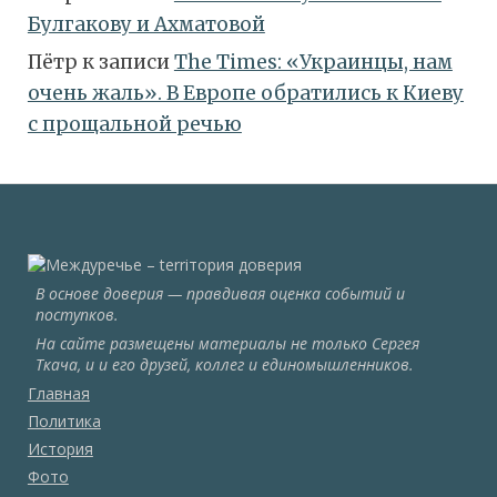
Булгакову и Ахматовой
Пётр
к записи
Тhe Times: «Украинцы, нам
очень жаль». В Европе обратились к Киеву
с прощальной речью
В основе доверия — правдивая оценка событий и
поступков.
На сайте размещены материалы не только Сергея
Ткача, и и его друзей, коллег и единомышленников.
Главная
Политика
История
Фото