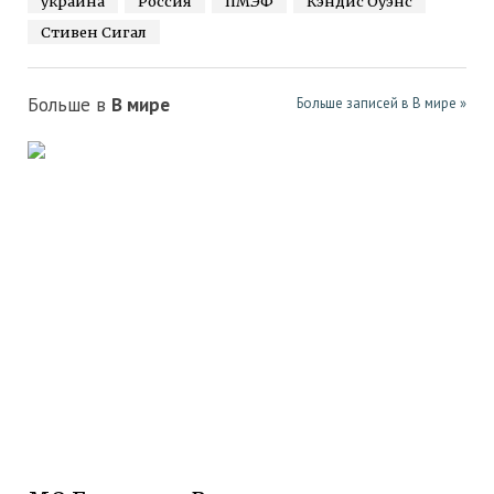
украина
Россия
ПМЭФ
Кэндис Оуэнс
Стивен Сигал
Больше в
В мире
Больше записей в В мире »