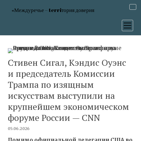
«Междуречье – terriтория доверия
открыт
меню
Стивен Сигал, Кэндис Оуэнс
и председатель Комиссии
Трампа по изящным
искусствам выступили на
крупнейшем экономическом
форуме России — CNN
05.06.2026
Помимо официальной делегации США во