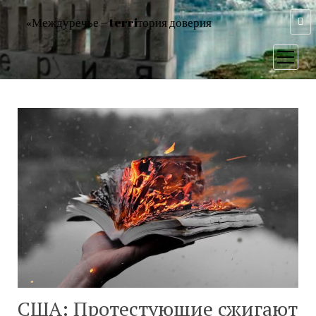
«Междуречье – terriтория доверия
открыт
меню
США: Протестующие сжигают