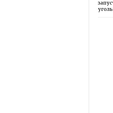
запус
угол