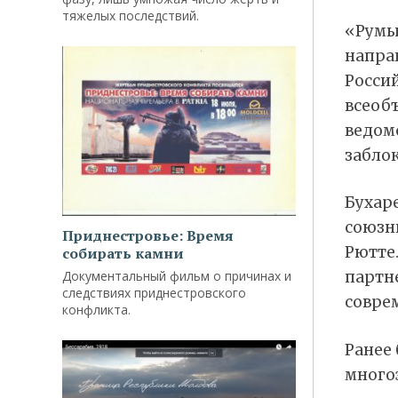
тяжелых последствий.
«Румы
напра
Росси
всеоб
ведомс
заблок
Бухар
союзн
Приднестровье: Время
Рютте
собирать камни
Документальный фильм о причинах и
партн
следствиях приднестровского
совре
конфликта.
Ранее
много