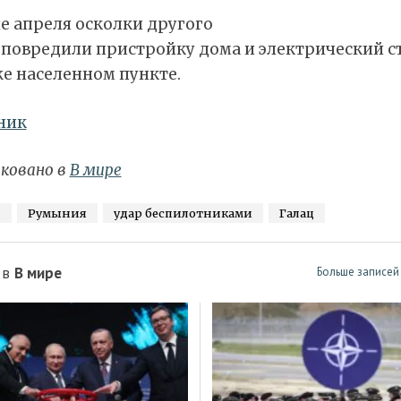
е апреля осколки другого
 повредили пристройку дома и электрический ст
е населенном пункте.
ник
ковано в
В мире
я
Румыния
удар беспилотниками
Галац
 в
В мире
Больше записей 