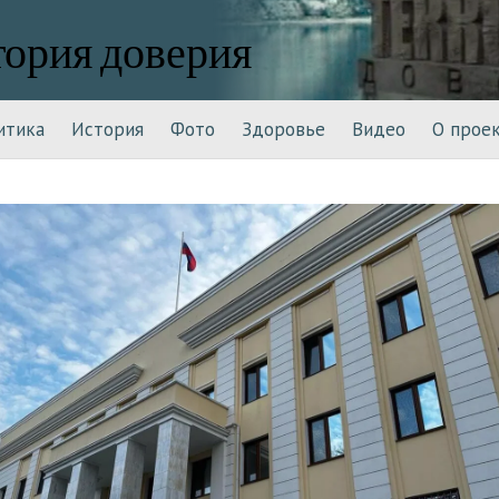
тория доверия
итика
История
Фото
Здоровье
Видео
О прое