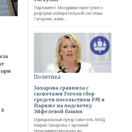
ила
де
норм
 в