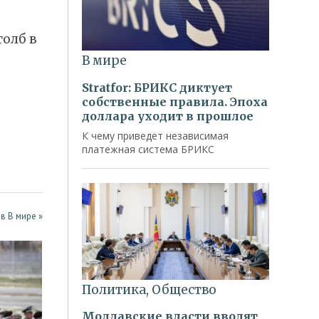
олб в
в В мире »