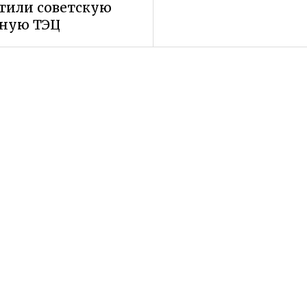
тили советскую
ьную ТЭЦ