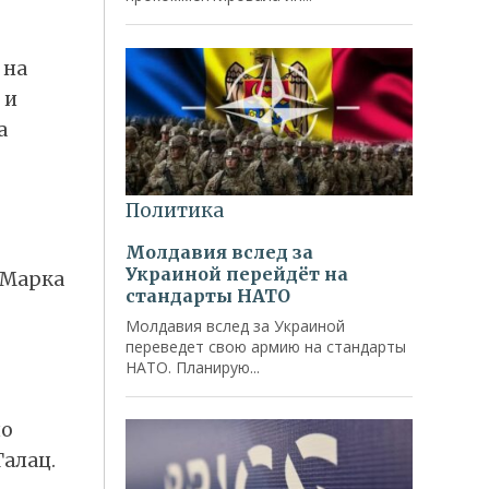
 на
 и
а
 Марка
по
алац.