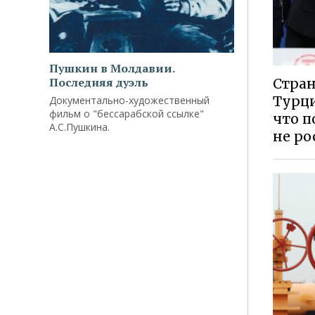
Пушкин в Молдавии.
Последняя дуэль
Стран
Турци
Документально-художественный
фильм о "бессарабской ссылке"
что п
А.С.Пушкина.
не ро