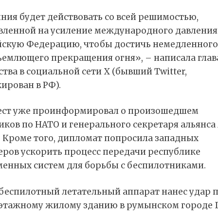
ния будет действовать со всей решимостью,
вленной на усиление международного давления
йскую Федерацию, чтобы достичь немедленного
ъемлющего прекращения огня», – написала глав
тва в социальной сети X (бывший Twitter,
ирован в РФ).
ест уже проинформировал о произошедшем
иков по НАТО и генерального секретаря альянса
. Кроме того, дипломат попросила западных
еров ускорить процесс передачи республике
менных систем для борьбы с беспилотниками.
 беспилотный летательный аппарат нанес удар 
этажному жилому зданию в румынском городе Г