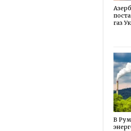
Азерб
пост
газ У
В Ру
энерг