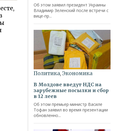
есте,
з
ты
я