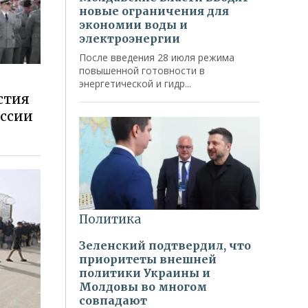
стия
оссии