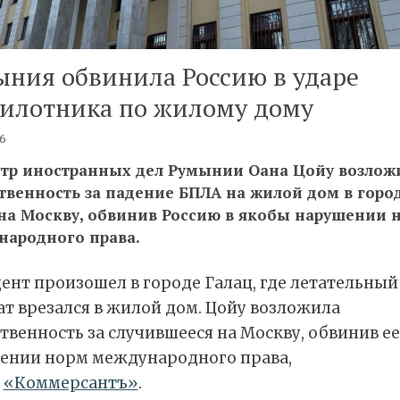
ния обвинила Россию в ударе
пилотника по жилому дому
26
тр иностранных дел Румынии Оана Цойу возлож
твенность за падение БПЛА на жилой дом в горо
 на Москву, обвинив Россию в якобы нарушении 
народного права.
ент произошел в городе Галац, где летательный
т врезался в жилой дом. Цойу возложила
твенность за случившееся на Москву, обвинив ее
ении норм международного права,
т
«Коммерсантъ»
.