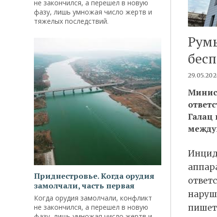
не закончился, а перешел в новую
фазу, лишь умножая число жертв и
тяжелых последствий.
Румы
бес
29.05.20
Минис
ответс
Галац
между
Инцид
аппара
Приднестровье. Когда орудия
ответс
замолчали, часть первая
наруш
Когда орудия замолчали, конфликт
не закончился, а перешел в новую
пише
фазу, лишь умножая число жертв и