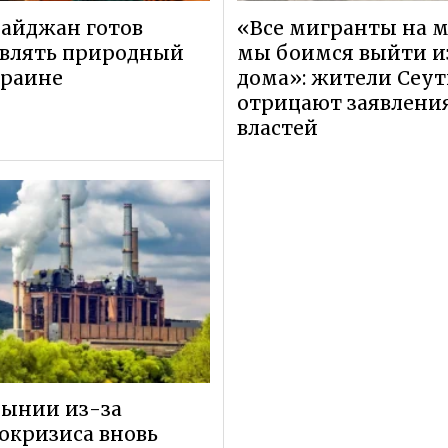
айджан готов
«Все мигранты на м
авлять природный
мы боимся выйти и
краине
дома»: жители Сеу
отрицают заявлени
властей
мынии из-за
окризиса вновь